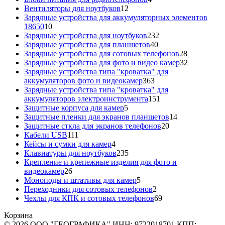
12
товара
Вентиляторы для ноутбуков
12
товаров
Зарядные устройства для аккумуляторных элементов
10
18650
10
товаров
232
Зарядные устройства для ноутбуков
232
40
товара
Зарядные устройства для планшетов
40
товаров
28
Зарядные устройства для сотовых телефонов
28
товаров
32
Зарядные устройства для фото и видео камер
32
товара
Зарядные устройства типа "кроватка" для
363
аккумуляторов фото и видеокамер
363
товара
Зарядные устройства типа "кроватка" для
151
аккумуляторов электроинструмента
151
5
товар
Защитные корпуса для камер
5
товаров
14
Защитные пленки для экранов планшетов
14
20
товаров
Защитные сткла для экранов телефонов
20
111
товаров
Кабели USB
111
товаров
4
Кейсы и сумки для камер
4
товара
235
Клавиатуры для ноутбуков
235
товаров
Крепление и крепежные изделия для фото и
26
видеокамер
26
товаров
5
Моноподы и штативы для камер
5
товаров
2
Переходники для сотовых телефонов
2
товара
69
Чехлы для КПК и сотовых телефонов
69
товаров
Корзина
© 2026 ООО "ГЕОГРАФИКА" ИНН: 9722018701 КПП: