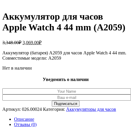
Аккумулятор для часов
Apple Watch 4 44 mm (A2059)
Первоначальная
Текущая
3,348.00
₽
3,069.00
₽
цена
цена:
составляла
Аккумулятор (батарея) A2059 для часов Apple Watch 4 44 mm.
3,069.00₽.
Совместимые модели: A2059
3,348.00₽.
Нет в наличии
Уведомить о наличии
Артикул:
026.00024
Категория:
Аккумуляторы для часов
Описание
Отзывы (0)