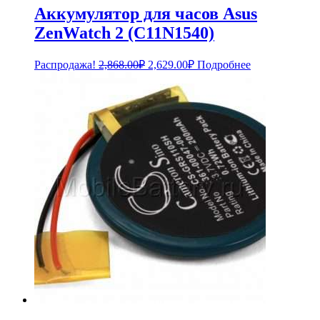
Аккумулятор для часов Asus
ZenWatch 2 (C11N1540)
Первоначальная
Текущая
Распродажа!
2,868.00
₽
2,629.00
₽
Подробнее
цена
цена:
составляла
2,629.00₽.
2,868.00₽.