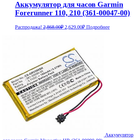
Аккумулятор для часов Garmin
Forerunner 110, 210 (361-00047-00)
Первоначальная
Текущая
Распродажа!
2,868.00
₽
2,629.00
₽
Подробнее
цена
цена:
составляла
2,629.00₽.
2,868.00₽.
Аккумулятор