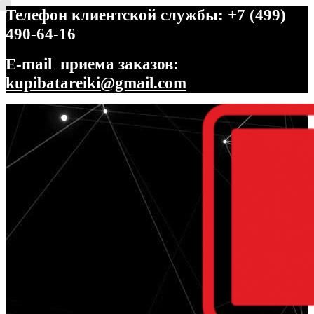
Телефон клиентской службы: +7 (499)
490-64-16
E-mail приема заказов:
kupibatareiki@gmail.com
Перейти
Перейти
к
к
навигации
содержимому