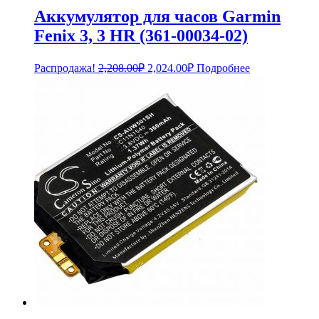
Аккумулятор для часов Garmin
Fenix 3, 3 HR (361-00034-02)
Первоначальная
Текущая
Распродажа!
2,208.00
₽
2,024.00
₽
Подробнее
цена
цена:
составляла
2,024.00₽.
2,208.00₽.