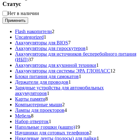
Статус
Статус
Нет в наличии
Применить
2
Flash накопители
2
1
товара
Uncategorized
1
товар
7
Аккумуляторы для BIOS
7
товаров
1
Аккумуляторы для гироскутеров
1
товар
Аккумуляторы для источников бесперебойного питания
37
(ИБП)
37
товаров
1
Аккумуляторы для кухонной техники
1
товар
12
Аккумуляторы для системы ЭРА ГЛОНАСС
12
1
товаров
Блоки питания для самокатов
1
1
товар
Держатели для проводов
1
товар
Зарядные устройства для автомобильных
1
аккумуляторов
1
8
товар
Карты памяти
8
товаров
2
Компьютерные мыши
2
товара
4
Лампы для проекторов
4
8
товара
Мебель
8
товаров
1
Набор отверток
1
товар
19
Напольные горшки (кашпо)
19
товаров
2
Наушники для сотовых телефонов
2
товара
1
Никелевые ленты (полосы) для пайки
1