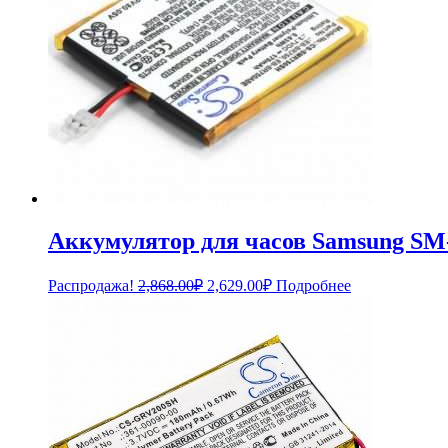
Аккумулятор для часов Samsung SM-
Первоначальная
Текущая
Распродажа!
2,868.00
₽
2,629.00
₽
Подробнее
цена
цена:
составляла
2,629.00₽.
2,868.00₽.