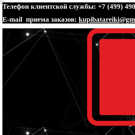
Телефон клиентской службы: +7 (499) 490
E-mail приема заказов:
kupibatareiki@gm
Перейти
Перейти
к
к
навигации
содержимому