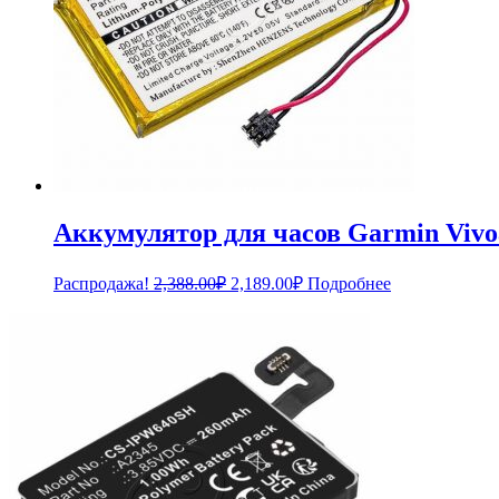
Аккумулятор для часов Garmin Vivoa
Первоначальная
Текущая
Распродажа!
2,388.00
₽
2,189.00
₽
Подробнее
цена
цена:
составляла
2,189.00₽.
2,388.00₽.