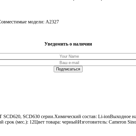
 Совместимые модели: A2327
Уведомить о наличии
NT SCD620, SCD630 серии.Химический состав: Li-ionВыходное н
ный срок (мес.): 12Цвет товара: черныйИзготовитель: Cameron Sin