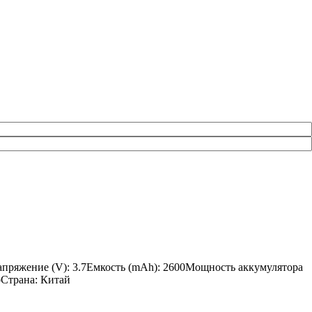
апряжение (V): 3.7Емкость (mAh): 2600Мощность аккумулятора
oСтрана: Китай