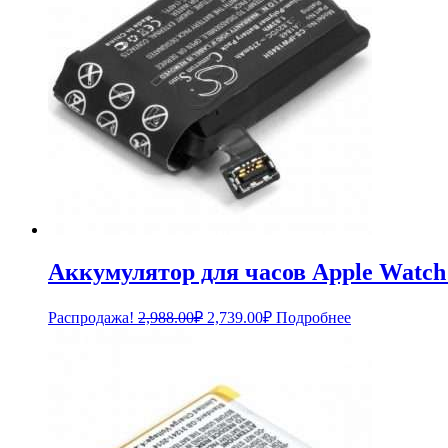
Аккумулятор для часов Apple Watch
Первоначальная
Текущая
Распродажа!
2,988.00
₽
2,739.00
₽
Подробнее
цена
цена:
составляла
2,739.00₽.
2,988.00₽.