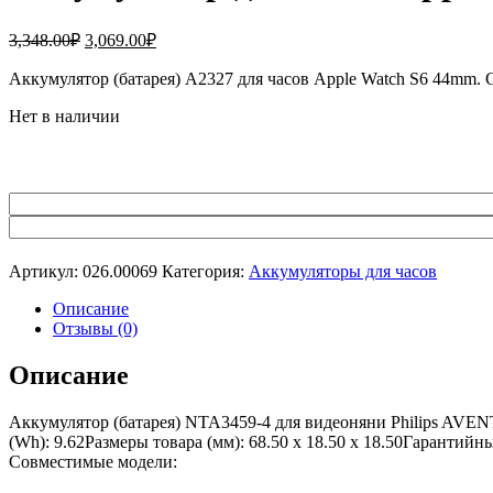
Первоначальная
Текущая
3,348.00
₽
3,069.00
₽
цена
цена:
составляла
Аккумулятор (батарея) A2327 для часов Apple Watch S6 44mm.
3,069.00₽.
3,348.00₽.
Нет в наличии
Артикул:
026.00069
Категория:
Аккумуляторы для часов
Описание
Отзывы (0)
Описание
Аккумулятор (батарея) NTA3459-4 для видеоняни Philips AVE
(Wh): 9.62Размеры товара (мм): 68.50 x 18.50 x 18.50Гарантий
Совместимые модели: