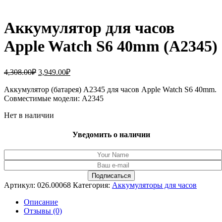
Аккумулятор для часов
Apple Watch S6 40mm (A2345)
Первоначальная
Текущая
4,308.00
₽
3,949.00
₽
цена
цена:
составляла
Аккумулятор (батарея) A2345 для часов Apple Watch S6 40mm.
3,949.00₽.
Совместимые модели: A2345
4,308.00₽.
Нет в наличии
Уведомить о наличии
Артикул:
026.00068
Категория:
Аккумуляторы для часов
Описание
Отзывы (0)