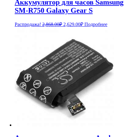
Аккумулятор для часов Samsung
SM-R750 Galaxy Gear S
Первоначальная
Текущая
Распродажа!
2,868.00
₽
2,629.00
₽
Подробнее
цена
цена:
составляла
2,629.00₽.
2,868.00₽.