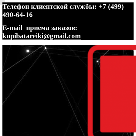
Телефон клиентской службы: +7 (499)
490-64-16
E-mail приема заказов:
kupibatareiki@gmail.com
Перейти
Перейти
к
к
навигации
содержимому