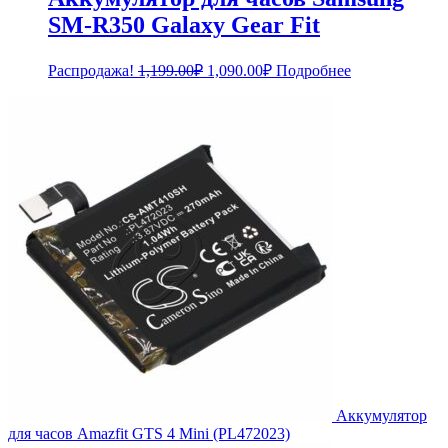
SM-R350 Galaxy Gear Fit
Первоначальная
Текущая
Распродажа!
1,199.00
₽
1,090.00
₽
Подробнее
цена
цена:
составляла
1,090.00₽.
1,199.00₽.
Аккумулятор
для часов Amazfit GTS 4 Mini (PL472023)