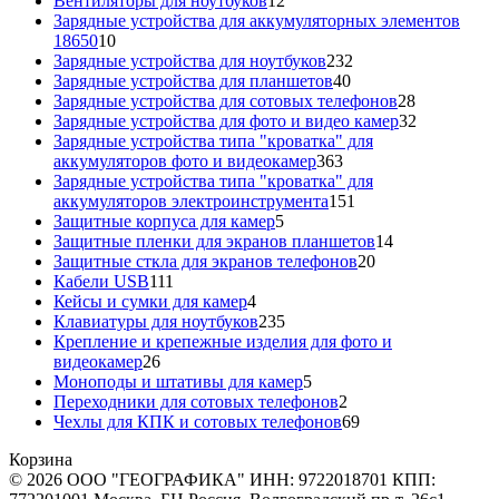
Вентиляторы для ноутбуков
12
товаров
Зарядные устройства для аккумуляторных элементов
10
18650
10
товаров
232
Зарядные устройства для ноутбуков
232
40
товара
Зарядные устройства для планшетов
40
товаров
28
Зарядные устройства для сотовых телефонов
28
товаров
32
Зарядные устройства для фото и видео камер
32
товара
Зарядные устройства типа "кроватка" для
363
аккумуляторов фото и видеокамер
363
товара
Зарядные устройства типа "кроватка" для
151
аккумуляторов электроинструмента
151
5
товар
Защитные корпуса для камер
5
товаров
14
Защитные пленки для экранов планшетов
14
20
товаров
Защитные сткла для экранов телефонов
20
111
товаров
Кабели USB
111
товаров
4
Кейсы и сумки для камер
4
товара
235
Клавиатуры для ноутбуков
235
товаров
Крепление и крепежные изделия для фото и
26
видеокамер
26
товаров
5
Моноподы и штативы для камер
5
товаров
2
Переходники для сотовых телефонов
2
товара
69
Чехлы для КПК и сотовых телефонов
69
товаров
Корзина
© 2026 ООО "ГЕОГРАФИКА" ИНН: 9722018701 КПП: