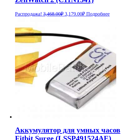
Первоначальная
Текущая
Распродажа!
3,468.00
₽
3,179.00
₽
Подробнее
цена
цена:
составляла
3,179.00₽.
3,468.00₽.
Аккумулятор для умных часов
Fitbit Surge (LSSP491524AE)