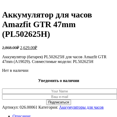
Аккумулятор для часов
Amazfit GTR 47mm
(PL502625H)
Первоначальная
Текущая
2,868.00
₽
2,629.00
₽
цена
цена:
составляла
Аккумулятор (батарея) PL502625H для часов Amazfit GTR
2,629.00₽.
47mm (A19029). Совместимые модели: PL502625H
2,868.00₽.
Нет в наличии
Уведомить о наличии
Артикул:
026.00061
Категория:
Аккумуляторы для часов
Описание