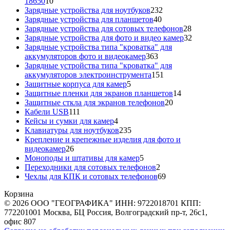
10
18650
10
товаров
232
Зарядные устройства для ноутбуков
232
40
товара
Зарядные устройства для планшетов
40
товаров
28
Зарядные устройства для сотовых телефонов
28
товаров
32
Зарядные устройства для фото и видео камер
32
товара
Зарядные устройства типа "кроватка" для
363
аккумуляторов фото и видеокамер
363
товара
Зарядные устройства типа "кроватка" для
151
аккумуляторов электроинструмента
151
5
товар
Защитные корпуса для камер
5
товаров
14
Защитные пленки для экранов планшетов
14
20
товаров
Защитные сткла для экранов телефонов
20
111
товаров
Кабели USB
111
товаров
4
Кейсы и сумки для камер
4
товара
235
Клавиатуры для ноутбуков
235
товаров
Крепление и крепежные изделия для фото и
26
видеокамер
26
товаров
5
Моноподы и штативы для камер
5
товаров
2
Переходники для сотовых телефонов
2
товара
69
Чехлы для КПК и сотовых телефонов
69
товаров
Корзина
© 2026 ООО "ГЕОГРАФИКА" ИНН: 9722018701 КПП:
772201001 Москва, БЦ Россия, Волгоградский пр-т, 26с1,
офис 807