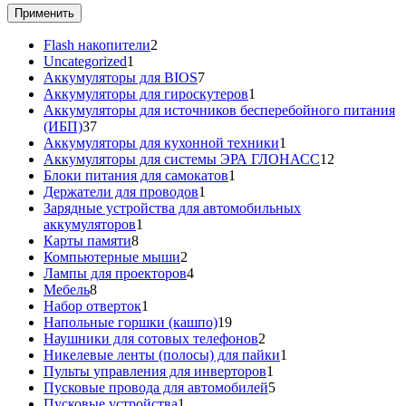
Применить
2
Flash накопители
2
1
товара
Uncategorized
1
товар
7
Аккумуляторы для BIOS
7
товаров
1
Аккумуляторы для гироскутеров
1
товар
Аккумуляторы для источников бесперебойного питания
37
(ИБП)
37
товаров
1
Аккумуляторы для кухонной техники
1
товар
12
Аккумуляторы для системы ЭРА ГЛОНАСС
12
1
товаров
Блоки питания для самокатов
1
1
товар
Держатели для проводов
1
товар
Зарядные устройства для автомобильных
1
аккумуляторов
1
8
товар
Карты памяти
8
товаров
2
Компьютерные мыши
2
товара
4
Лампы для проекторов
4
8
товара
Мебель
8
товаров
1
Набор отверток
1
товар
19
Напольные горшки (кашпо)
19
товаров
2
Наушники для сотовых телефонов
2
товара
1
Никелевые ленты (полосы) для пайки
1
1
товар
Пульты управления для инверторов
1
товар
5
Пусковые провода для автомобилей
5
1
товаров
Пусковые устройства
1