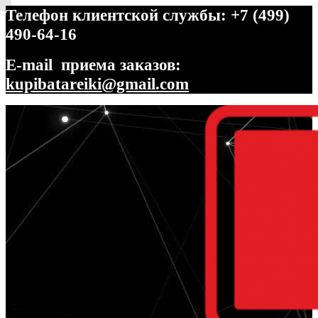
Телефон клиентской службы: +7 (499)
490-64-16
E-mail приема заказов:
kupibatareiki@gmail.com
Перейти
Перейти
к
к
навигации
содержимому