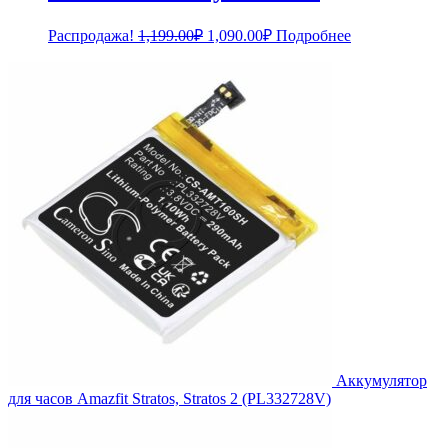
Первоначальная
Текущая
Распродажа!
1,199.00
₽
1,090.00
₽
Подробнее
цена
цена:
составляла
1,090.00₽.
1,199.00₽.
Аккумулятор
для часов Amazfit Stratos, Stratos 2 (PL332728V)