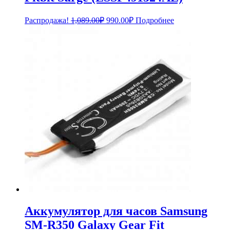
Первоначальная
Текущая
Распродажа!
1,089.00
₽
990.00
₽
Подробнее
цена
цена:
составляла
990.00₽.
1,089.00₽.
Аккумулятор для часов Samsung
SM-R350 Galaxy Gear Fit