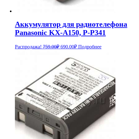
Аккумулятор для радиотелефона
Panasonic KX-A150, P-P341
Первоначальная
Текущая
Распродажа!
759.00
₽
690.00
₽
Подробнее
цена
цена:
составляла
690.00₽.
759.00₽.