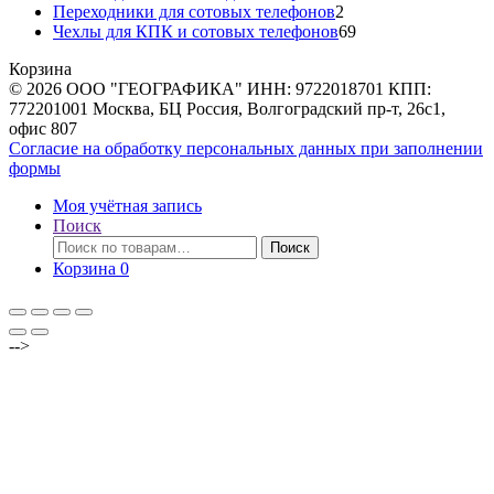
товаров
2
Переходники для сотовых телефонов
2
товара
69
Чехлы для КПК и сотовых телефонов
69
товаров
Корзина
© 2026 ООО "ГЕОГРАФИКА" ИНН: 9722018701 КПП:
772201001 Москва, БЦ Россия, Волгоградский пр-т, 26с1,
офис 807
Согласие на обработку персональных данных при заполнении
формы
Моя учётная запись
Поиск
Искать:
Поиск
Корзина
0
-->