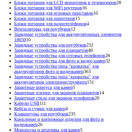
товаров
28
Блоки питания для LCD мониторов и телевизоров
28
16
това
Блоки питания для WiFi роутеров
16
товаров
10
Блоки питания для игровых приставок
10
15
товаров
Блоки питания для принтеров
15
товаров
4
Блоки питания для радиотелефонов
4
12
товара
Вентиляторы для ноутбуков
12
товаров
Зарядные устройства для аккумуляторных элементов
10
18650
10
товаров
232
Зарядные устройства для ноутбуков
232
40
товара
Зарядные устройства для планшетов
40
товаров
28
Зарядные устройства для сотовых телефонов
28
товаров
32
Зарядные устройства для фото и видео камер
32
товара
Зарядные устройства типа "кроватка" для
363
аккумуляторов фото и видеокамер
363
товара
Зарядные устройства типа "кроватка" для
151
аккумуляторов электроинструмента
151
5
товар
Защитные корпуса для камер
5
товаров
14
Защитные пленки для экранов планшетов
14
20
товаров
Защитные сткла для экранов телефонов
20
111
товаров
Кабели USB
111
товаров
4
Кейсы и сумки для камер
4
товара
235
Клавиатуры для ноутбуков
235
товаров
Крепление и крепежные изделия для фото и
26
видеокамер
26
товаров
5
Моноподы и штативы для камер
5