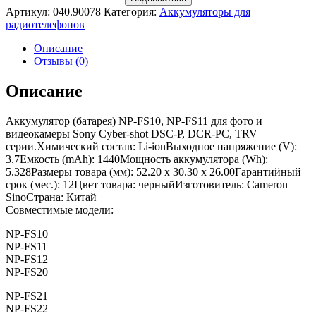
Артикул:
040.90078
Категория:
Аккумуляторы для
радиотелефонов
Описание
Отзывы (0)
Описание
Аккумулятор (батарея) NP-FS10, NP-FS11 для фото и
видеокамеры Sony Cyber-shot DSC-P, DCR-PC, TRV
серии.Химический состав: Li-ionВыходное напряжение (V):
3.7Емкость (mAh): 1440Мощность аккумулятора (Wh):
5.328Размеры товара (мм): 52.20 x 30.30 x 26.00Гарантийный
срок (мес.): 12Цвет товара: черныйИзготовитель: Cameron
SinoСтрана: Китай
Совместимые модели:
NP-FS10
NP-FS11
NP-FS12
NP-FS20
NP-FS21
NP-FS22