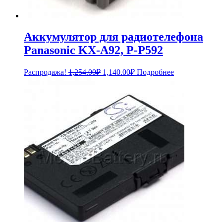
Аккумулятор для радиотелефона
Panasonic KX-A92, P-P592
Первоначальная
Текущая
Распродажа!
1,254.00
₽
1,140.00
₽
Подробнее
цена
цена:
составляла
1,140.00₽.
1,254.00₽.