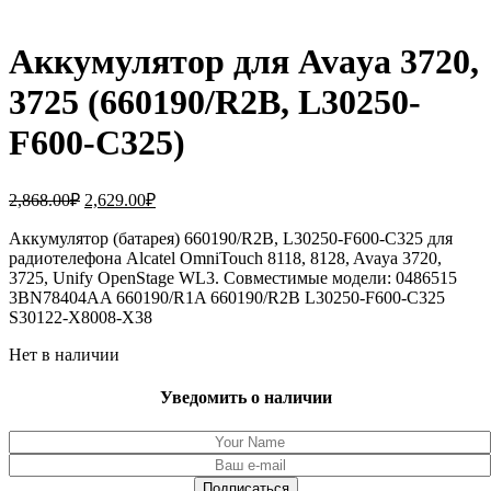
Аккумулятор для Avaya 3720,
3725 (660190/R2B, L30250-
F600-C325)
Первоначальная
Текущая
2,868.00
₽
2,629.00
₽
цена
цена:
составляла
Аккумулятор (батарея) 660190/R2B, L30250-F600-C325 для
2,629.00₽.
радиотелефона Alcatel OmniTouch 8118, 8128, Avaya 3720,
2,868.00₽.
3725, Unify OpenStage WL3. Совместимые модели: 0486515
3BN78404AA 660190/R1A 660190/R2B L30250-F600-C325
S30122-X8008-X38
Нет в наличии
Уведомить о наличии