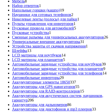
8
товара
Мебель
8
товаров
1
Набор отверток
1
товар
19
Напольные горшки (кашпо)
19
товаров
2
Наушники для сотовых телефонов
2
товара
1
Никелевые ленты (полосы) для пайки
1
1
товар
Пульты управления для инверторов
1
товар
5
Пусковые провода для автомобилей
5
1
товаров
Пусковые устройства
1
товар
26
Сменные разъемы для универсальных аккумуляторов
26
31
то
Универсальные внешние аккумуляторы
31
товар
1
Устройства защиты от скачков напряжения
1
13
товар
Шлейфы
13
товаров
14
LCD матрицы для ноутбуков
14
5
товаров
LCD матрицы для планшетов
5
товаров
39
Автомобильные зарядные устройства для ноутбуков
39
9
тов
Автомобильные зарядные устройства для планшетов
9
тов
14
Автомобильные зарядные устройства для телефонов
14
29
то
Автомобильные инверторы
29
товаров
337
Аккумуляторные элементы 18650
337
товаров
55
Аккумуляторы для GPS навигаторов
55
товаров
15
Аккумуляторы для RAID-контроллеров
15
товаров
Аккумуляторы для акустических систем, наушников,
206
гарнитур
206
товаров
86
Аккумуляторы для дальномеров
86
товаров
33
Аккумуляторы для диктофонов и mp3 плееров
33