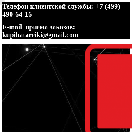
Телефон клиентской службы: +7 (499)
490-64-16
E-mail приема заказов:
kupibatareiki@gmail.com
Перейти
Перейти
к
к
навигации
содержимому