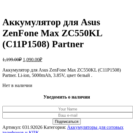
Аккумулятор для Asus
ZenFone Max ZC550KL
(C11P1508) Partner
Первоначальная
Текущая
1,199.00
₽
1,090.00
₽
цена
цена:
составляла
Аккумулятор для Asus ZenFone Max ZC550KL (C11P1508)
1,090.00₽.
Partner. Li-ion, 5000mAh, 3.85V, цвет белый .
1,199.00₽.
Нет в наличии
Уведомить о наличии
Артикул:
031.92026
Категория:
Аккумуляторы для сотовых
телефонов и КПК