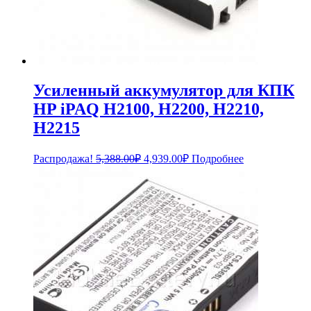
Усиленный аккумулятор для КПК
HP iPAQ H2100, H2200, H2210,
H2215
Первоначальная
Текущая
Распродажа!
5,388.00
₽
4,939.00
₽
Подробнее
цена
цена:
составляла
4,939.00₽.
5,388.00₽.