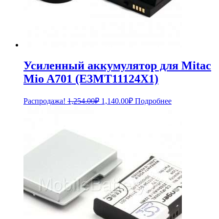
Усиленный аккумулятор для Mitac
Mio A701 (E3MT11124X1)
Первоначальная
Текущая
Распродажа!
1,254.00
₽
1,140.00
₽
Подробнее
цена
цена:
составляла
1,140.00₽.
1,254.00₽.