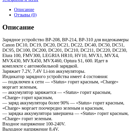
Описание
Отзывы (0)
Описание
Зарядное устройство BP-208, BP-214, BP-310 для видеокамеры
Canon DC10, DC19, DC20, DC21, DC22, DC40, DC50, DC51,
DC95, DC100, DC200, DC201, DC210, DC211, DC220, DC230,
Elura 100, FMV300, LEGRIA HR10, HV10, MVX1, MVX4,
MVX430, MVX450, MVX460, Optura S1, 600. Идет в
комплекте с автомобильной зарядкой.
Заряжает 7.2V, 7.4V Li-ion аккумуляторы.
Индикатор зарядного устройства имеет 4 состояния:
— подключен к сети — «Status» горит красным, «Charge»
моргает зеленым,
— аккумулятор заряжается — «Status» горит красным,
«Charge» горит красным,
— заряд аккумулятора более 90% — «Status» горит красным,
«Charge» моргает поочередно зеленым и красным,
— зарядка аккумулятора завершена — «Status» горит красным,
«Charge» горит зеленым.
Входное напряжение 100-240V.
Выходное напряжение 8.4V.