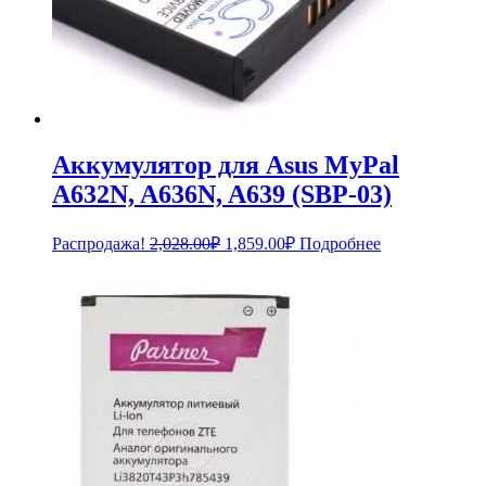
Аккумулятор для Asus MyPal
A632N, A636N, A639 (SBP-03)
Первоначальная
Текущая
Распродажа!
2,028.00
₽
1,859.00
₽
Подробнее
цена
цена:
составляла
1,859.00₽.
2,028.00₽.