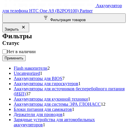
Аккумулятор
для телефона HTC One A9 (B2PQ9100) Partner
Фильтрация товаров
Закрыть
Фильтры
Статус
Статус
Нет в наличии
Применить
2
Flash накопители
2
1
товара
Uncategorized
1
товар
7
Аккумуляторы для BIOS
7
товаров
1
Аккумуляторы для гироскутеров
1
товар
Аккумуляторы для источников бесперебойного питания
37
(ИБП)
37
товаров
1
Аккумуляторы для кухонной техники
1
товар
12
Аккумуляторы для системы ЭРА ГЛОНАСС
12
1
товаров
Блоки питания для самокатов
1
1
товар
Держатели для проводов
1
товар
Зарядные устройства для автомобильных
1
аккумуляторов
1