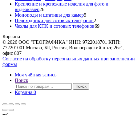
товаров
Крепление и крепежные изделия для фото и
26
видеокамер
26
товаров
5
Моноподы и штативы для камер
5
товаров
2
Переходники для сотовых телефонов
2
товара
69
Чехлы для КПК и сотовых телефонов
69
товаров
Корзина
© 2026 ООО "ГЕОГРАФИКА" ИНН: 9722018701 КПП:
772201001 Москва, БЦ Россия, Волгоградский пр-т, 26с1,
офис 807
Согласие на обработку персональных данных при заполнении
формы
Моя учётная запись
Поиск
Искать:
Поиск
Корзина
0
-->