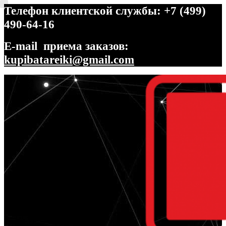
Телефон клиентской службы: +7 (499)
490-64-16
E-mail приема заказов:
kupibatareiki@gmail.com
Перейти
Перейти
к
к
навигации
содержимому