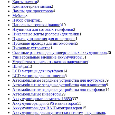
8
товар
Карты памяти
8
товаров
2
Компьютерные мыши
2
товара
4
Лампы для проекторов
4
8
товара
Мебель
8
товаров
1
Набор отверток
1
товар
19
Напольные горшки (кашпо)
19
товаров
2
Наушники для сотовых телефонов
2
товара
1
Никелевые ленты (полосы) для пайки
1
1
товар
Пульты управления для инверторов
1
товар
5
Пусковые провода для автомобилей
5
1
товаров
Пусковые устройства
1
товар
26
Сменные разъемы для универсальных аккумуляторов
26
31
то
Универсальные внешние аккумуляторы
31
товар
1
Устройства защиты от скачков напряжения
1
13
товар
Шлейфы
13
товаров
14
LCD матрицы для ноутбуков
14
5
товаров
LCD матрицы для планшетов
5
товаров
39
Автомобильные зарядные устройства для ноутбуков
39
9
тов
Автомобильные зарядные устройства для планшетов
9
тов
14
Автомобильные зарядные устройства для телефонов
14
29
то
Автомобильные инверторы
29
товаров
337
Аккумуляторные элементы 18650
337
товаров
55
Аккумуляторы для GPS навигаторов
55
товаров
15
Аккумуляторы для RAID-контроллеров
15
товаров
Аккумуляторы для акустических систем, наушников,