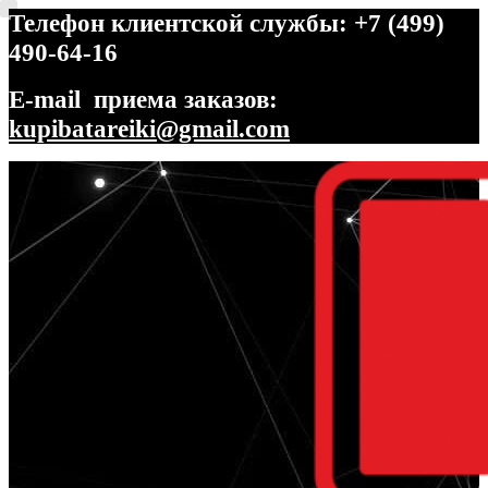
Телефон клиентской службы: +7 (499)
490-64-16
E-mail приема заказов:
kupibatareiki@gmail.com
Перейти
Перейти
к
к
навигации
содержимому