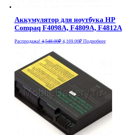
Аккумулятор для ноутбука HP
Compaq F4098A, F4809A, F4812A
Первоначальная
Текущая
Распродажа!
4,548.00
₽
4,169.00
₽
Подробнее
цена
цена:
составляла
4,169.00₽.
4,548.00₽.