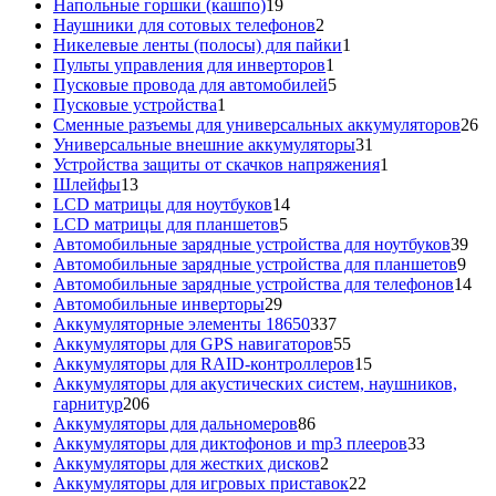
товар
19
Напольные горшки (кашпо)
19
товаров
2
Наушники для сотовых телефонов
2
товара
1
Никелевые ленты (полосы) для пайки
1
1
товар
Пульты управления для инверторов
1
товар
5
Пусковые провода для автомобилей
5
1
товаров
Пусковые устройства
1
товар
26
Сменные разъемы для универсальных аккумуляторов
26
31
то
Универсальные внешние аккумуляторы
31
товар
1
Устройства защиты от скачков напряжения
1
13
товар
Шлейфы
13
товаров
14
LCD матрицы для ноутбуков
14
5
товаров
LCD матрицы для планшетов
5
товаров
39
Автомобильные зарядные устройства для ноутбуков
39
9
тов
Автомобильные зарядные устройства для планшетов
9
тов
14
Автомобильные зарядные устройства для телефонов
14
29
то
Автомобильные инверторы
29
товаров
337
Аккумуляторные элементы 18650
337
товаров
55
Аккумуляторы для GPS навигаторов
55
товаров
15
Аккумуляторы для RAID-контроллеров
15
товаров
Аккумуляторы для акустических систем, наушников,
206
гарнитур
206
товаров
86
Аккумуляторы для дальномеров
86
товаров
33
Аккумуляторы для диктофонов и mp3 плееров
33
2
товара
Аккумуляторы для жестких дисков
2
товара
22
Аккумуляторы для игровых приставок
22