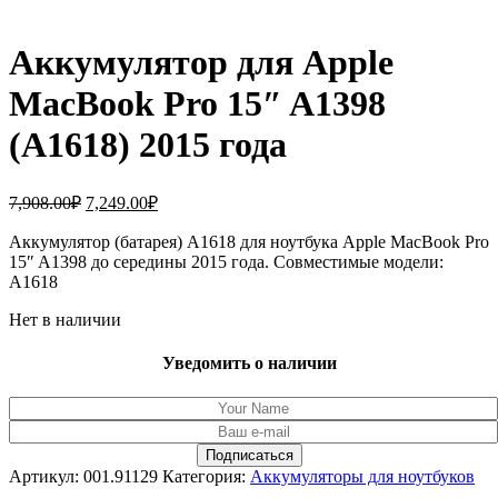
Аккумулятор для Apple
MacBook Pro 15″ A1398
(A1618) 2015 года
Первоначальная
Текущая
7,908.00
₽
7,249.00
₽
цена
цена:
составляла
Аккумулятор (батарея) A1618 для ноутбука Apple MacBook Pro
7,249.00₽.
15″ A1398 до середины 2015 года. Совместимые модели:
7,908.00₽.
A1618
Нет в наличии
Уведомить о наличии
Артикул:
001.91129
Категория:
Аккумуляторы для ноутбуков