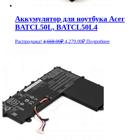
Аккумулятор для ноутбука Acer
BATCL50L, BATCL50L4
Первоначальная
Текущая
Распродажа!
4,668.00
₽
4,279.00
₽
Подробнее
цена
цена:
составляла
4,279.00₽.
4,668.00₽.