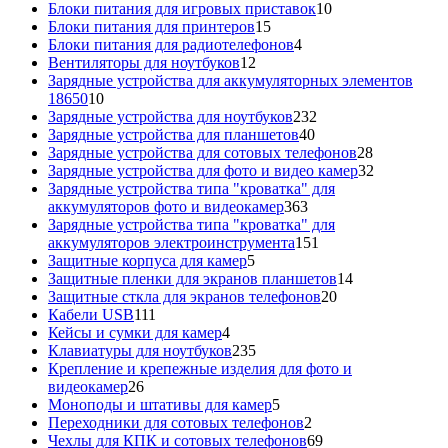
товаров
10
Блоки питания для игровых приставок
10
15
товаров
Блоки питания для принтеров
15
товаров
4
Блоки питания для радиотелефонов
4
12
товара
Вентиляторы для ноутбуков
12
товаров
Зарядные устройства для аккумуляторных элементов
10
18650
10
товаров
232
Зарядные устройства для ноутбуков
232
40
товара
Зарядные устройства для планшетов
40
товаров
28
Зарядные устройства для сотовых телефонов
28
товаров
32
Зарядные устройства для фото и видео камер
32
товара
Зарядные устройства типа "кроватка" для
363
аккумуляторов фото и видеокамер
363
товара
Зарядные устройства типа "кроватка" для
151
аккумуляторов электроинструмента
151
5
товар
Защитные корпуса для камер
5
товаров
14
Защитные пленки для экранов планшетов
14
20
товаров
Защитные сткла для экранов телефонов
20
111
товаров
Кабели USB
111
товаров
4
Кейсы и сумки для камер
4
товара
235
Клавиатуры для ноутбуков
235
товаров
Крепление и крепежные изделия для фото и
26
видеокамер
26
товаров
5
Моноподы и штативы для камер
5
товаров
2
Переходники для сотовых телефонов
2
товара
69
Чехлы для КПК и сотовых телефонов
69