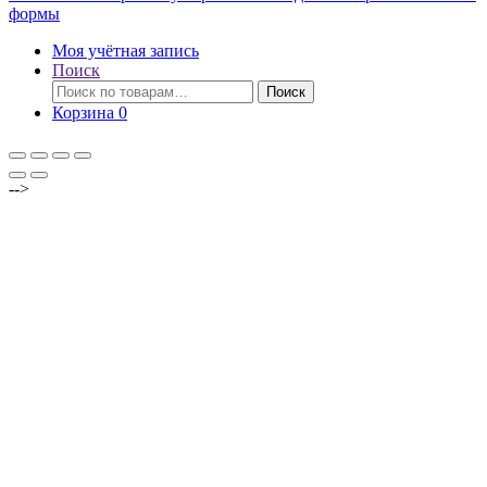
формы
Моя учётная запись
Поиск
Искать:
Поиск
Корзина
0
-->