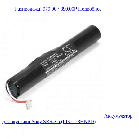
Первоначальная
Текущая
Распродажа!
979.00
₽
890.00
₽
Подробнее
цена
цена:
составляла
890.00₽.
979.00₽.
Аккумулятор
для акустики Sony SRS-X5 (LIS2128HNPD)