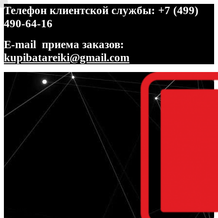
Телефон клиентской службы: +7 (499)
490-64-16
E-mail приема заказов:
kupibatareiki@gmail.com
Перейти
Перейти
к
к
навигации
содержимому