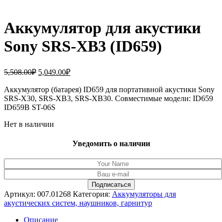
Аккумулятор для акустики
Sony SRS-XB3 (ID659)
Первоначальная
Текущая
5,508.00
₽
5,049.00
₽
цена
цена:
составляла
Аккумулятор (батарея) ID659 для портативной акустики Sony
5,049.00₽.
SRS-X30, SRS-XB3, SRS-XB30. Совместимые модели: ID659
5,508.00₽.
ID659B ST-06S
Нет в наличии
Уведомить о наличии
Артикул:
007.01268
Категория:
Аккумуляторы для
акустических систем, наушников, гарнитур
Описание