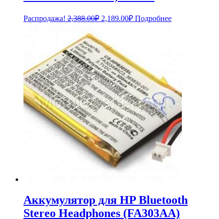
Первоначальная
Текущая
Распродажа!
2,388.00
₽
2,189.00
₽
Подробнее
цена
цена:
составляла
2,189.00₽.
2,388.00₽.
Аккумулятор для HP Bluetooth
Stereo Headphones (FA303AA)