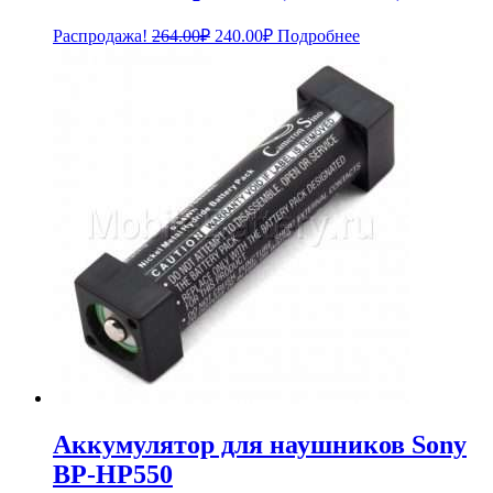
Первоначальная
Текущая
Распродажа!
264.00
₽
240.00
₽
Подробнее
цена
цена:
составляла
240.00₽.
264.00₽.
Аккумулятор для наушников Sony
BP-HP550