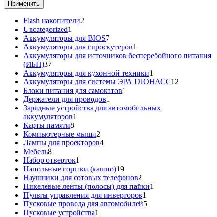
Применить
2
Flash накопители
2
1
товара
Uncategorized
1
товар
7
Аккумуляторы для BIOS
7
товаров
1
Аккумуляторы для гироскутеров
1
товар
Аккумуляторы для источников бесперебойного питания
37
(ИБП)
37
товаров
1
Аккумуляторы для кухонной техники
1
товар
12
Аккумуляторы для системы ЭРА ГЛОНАСС
12
1
товаров
Блоки питания для самокатов
1
1
товар
Держатели для проводов
1
товар
Зарядные устройства для автомобильных
1
аккумуляторов
1
8
товар
Карты памяти
8
товаров
2
Компьютерные мыши
2
товара
4
Лампы для проекторов
4
8
товара
Мебель
8
товаров
1
Набор отверток
1
товар
19
Напольные горшки (кашпо)
19
товаров
2
Наушники для сотовых телефонов
2
товара
1
Никелевые ленты (полосы) для пайки
1
1
товар
Пульты управления для инверторов
1
товар
5
Пусковые провода для автомобилей
5
1
товаров
Пусковые устройства
1