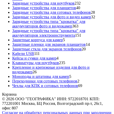
товаров
232
Зарядные устройства для ноутбуков
232
40
товара
Зарядные устройства для планшетов
40
товаров
28
Зарядные устройства для сотовых телефонов
28
товаров
32
Зарядные устройства для фото и видео камер
32
товара
Зарядные устройства типа "кроватка" для
363
аккумуляторов фото и видеокамер
363
товара
Зарядные устройства типа "кроватка" для
151
аккумуляторов электроинструмента
151
5
товар
Защитные корпуса для камер
5
товаров
14
Защитные пленки для экранов планшетов
14
20
товаров
Защитные сткла для экранов телефонов
20
111
товаров
Кабели USB
111
товаров
4
Кейсы и сумки для камер
4
товара
235
Клавиатуры для ноутбуков
235
товаров
Крепление и крепежные изделия для фото и
26
видеокамер
26
товаров
5
Моноподы и штативы для камер
5
товаров
2
Переходники для сотовых телефонов
2
товара
69
Чехлы для КПК и сотовых телефонов
69
товаров
Корзина
© 2026 ООО "ГЕОГРАФИКА" ИНН: 9722018701 КПП:
772201001 Москва, БЦ Россия, Волгоградский пр-т, 26с1,
офис 807
Согласие на обработку персональных данных при заполнении