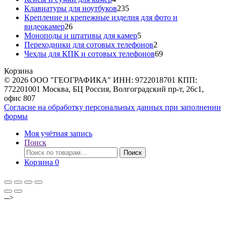
товара
235
Клавиатуры для ноутбуков
235
товаров
Крепление и крепежные изделия для фото и
26
видеокамер
26
товаров
5
Моноподы и штативы для камер
5
товаров
2
Переходники для сотовых телефонов
2
товара
69
Чехлы для КПК и сотовых телефонов
69
товаров
Корзина
© 2026 ООО "ГЕОГРАФИКА" ИНН: 9722018701 КПП:
772201001 Москва, БЦ Россия, Волгоградский пр-т, 26с1,
офис 807
Согласие на обработку персональных данных при заполнении
формы
Моя учётная запись
Поиск
Искать:
Поиск
Корзина
0
-->