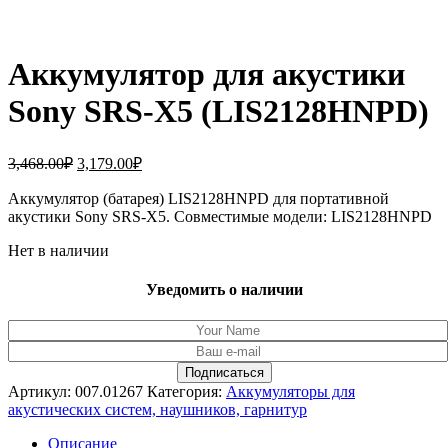
Аккумулятор для акустики
Sony SRS-X5 (LIS2128HNPD)
Первоначальная
Текущая
3,468.00
₽
3,179.00
₽
цена
цена:
составляла
Аккумулятор (батарея) LIS2128HNPD для портативной
3,179.00₽.
акустики Sony SRS-X5. Совместимые модели: LIS2128HNPD
3,468.00₽.
Нет в наличии
Уведомить о наличии
Артикул:
007.01267
Категория:
Аккумуляторы для
акустических систем, наушников, гарнитур
Описание