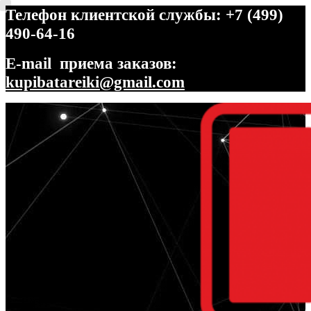
Телефон клиентской службы: +7 (499)
490-64-16
E-mail приема заказов:
kupibatareiki@gmail.com
Перейти
Перейти
к
к
навигации
содержимому