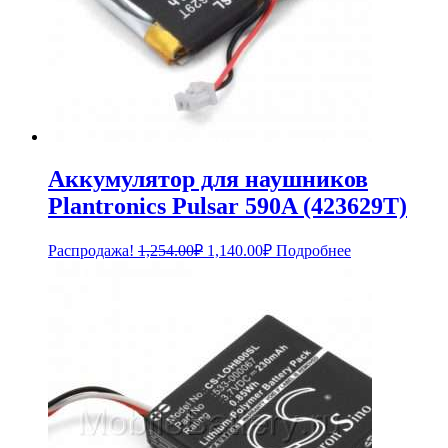
Аккумулятор для наушников
Plantronics Pulsar 590A (423629T)
Первоначальная
Текущая
Распродажа!
1,254.00
₽
1,140.00
₽
Подробнее
цена
цена:
составляла
1,140.00₽.
1,254.00₽.