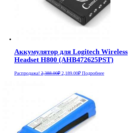
Аккумулятор для Logitech Wireless
Headset H800 (AHB472625PST)
Первоначальная
Текущая
Распродажа!
2,388.00
₽
2,189.00
₽
Подробнее
цена
цена:
составляла
2,189.00₽.
2,388.00₽.