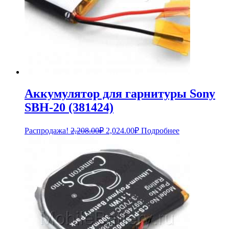
Аккумулятор для гарнитуры Sony
SBH-20 (381424)
Первоначальная
Текущая
Распродажа!
2,208.00
₽
2,024.00
₽
Подробнее
цена
цена:
составляла
2,024.00₽.
2,208.00₽.