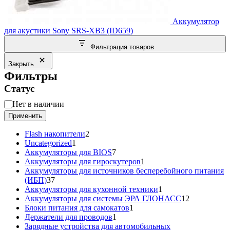
Аккумулятор
для акустики Sony SRS-XB3 (ID659)
Фильтрация товаров
Закрыть
Фильтры
Статус
Статус
Нет в наличии
Применить
2
Flash накопители
2
1
товара
Uncategorized
1
товар
7
Аккумуляторы для BIOS
7
товаров
1
Аккумуляторы для гироскутеров
1
товар
Аккумуляторы для источников бесперебойного питания
37
(ИБП)
37
товаров
1
Аккумуляторы для кухонной техники
1
товар
12
Аккумуляторы для системы ЭРА ГЛОНАСС
12
1
товаров
Блоки питания для самокатов
1
1
товар
Держатели для проводов
1
товар
Зарядные устройства для автомобильных