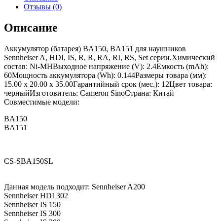
Отзывы (0)
Описание
Аккумулятор (батарея) BA150, BA151 для наушников
Sennheiser A, HDI, IS, R, R, RA, RI, RS, Set серии.Химический
состав: Ni-MHВыходное напряжение (V): 2.4Емкость (mAh):
60Мощность аккумулятора (Wh): 0.144Размеры товара (мм):
15.00 x 20.00 x 35.00Гарантийный срок (мес.): 12Цвет товара:
черныйИзготовитель: Cameron SinoСтрана: Китай
Совместимые модели:
BA150
BA151
CS-SBA150SL
Данная модель подходит: Sennheiser A200
Sennheiser HDI 302
Sennheiser IS 150
Sennheiser IS 300