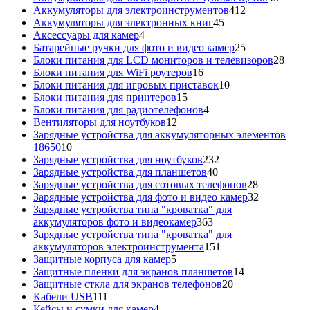
412
товар
Аккумуляторы для электроинструментов
412
45
товаров
Аккумуляторы для электронных книг
45
4
товаров
Аксессуары для камер
4
товара
25
Батарейные ручки для фото и видео камер
25
товаров
28
Блоки питания для LCD мониторов и телевизоров
28
16
това
Блоки питания для WiFi роутеров
16
товаров
10
Блоки питания для игровых приставок
10
15
товаров
Блоки питания для принтеров
15
товаров
4
Блоки питания для радиотелефонов
4
12
товара
Вентиляторы для ноутбуков
12
товаров
Зарядные устройства для аккумуляторных элементов
10
18650
10
товаров
232
Зарядные устройства для ноутбуков
232
40
товара
Зарядные устройства для планшетов
40
товаров
28
Зарядные устройства для сотовых телефонов
28
товаров
32
Зарядные устройства для фото и видео камер
32
товара
Зарядные устройства типа "кроватка" для
363
аккумуляторов фото и видеокамер
363
товара
Зарядные устройства типа "кроватка" для
151
аккумуляторов электроинструмента
151
5
товар
Защитные корпуса для камер
5
товаров
14
Защитные пленки для экранов планшетов
14
20
товаров
Защитные сткла для экранов телефонов
20
111
товаров
Кабели USB
111
товаров
4
Кейсы и сумки для камер
4