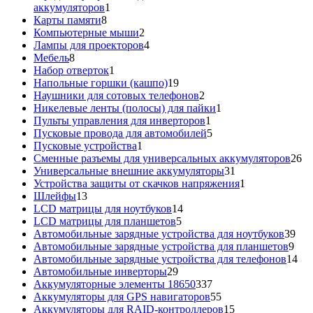
1
аккумуляторов
1
8
товар
Карты памяти
8
товаров
2
Компьютерные мыши
2
товара
4
Лампы для проекторов
4
8
товара
Мебель
8
товаров
1
Набор отверток
1
товар
19
Напольные горшки (кашпо)
19
товаров
2
Наушники для сотовых телефонов
2
товара
1
Никелевые ленты (полосы) для пайки
1
1
товар
Пульты управления для инверторов
1
товар
5
Пусковые провода для автомобилей
5
1
товаров
Пусковые устройства
1
товар
26
Сменные разъемы для универсальных аккумуляторов
26
31
то
Универсальные внешние аккумуляторы
31
товар
1
Устройства защиты от скачков напряжения
1
13
товар
Шлейфы
13
товаров
14
LCD матрицы для ноутбуков
14
5
товаров
LCD матрицы для планшетов
5
товаров
39
Автомобильные зарядные устройства для ноутбуков
39
9
тов
Автомобильные зарядные устройства для планшетов
9
тов
14
Автомобильные зарядные устройства для телефонов
14
29
то
Автомобильные инверторы
29
товаров
337
Аккумуляторные элементы 18650
337
товаров
55
Аккумуляторы для GPS навигаторов
55
товаров
15
Аккумуляторы для RAID-контроллеров
15