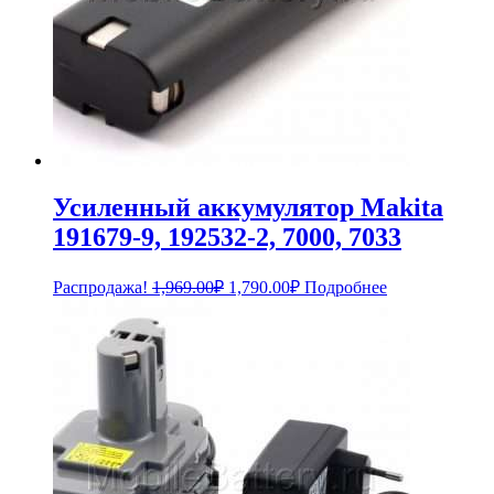
Усиленный аккумулятор Makita
191679-9, 192532-2, 7000, 7033
Первоначальная
Текущая
Распродажа!
1,969.00
₽
1,790.00
₽
Подробнее
цена
цена:
составляла
1,790.00₽.
1,969.00₽.