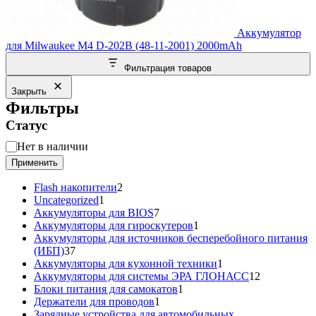
Аккумулятор
для Milwaukee M4 D-202B (48-11-2001) 2000mAh
Фильтрация товаров
Закрыть
Фильтры
Статус
Статус
Нет в наличии
Применить
2
Flash накопители
2
1
товара
Uncategorized
1
товар
7
Аккумуляторы для BIOS
7
товаров
1
Аккумуляторы для гироскутеров
1
товар
Аккумуляторы для источников бесперебойного питания
37
(ИБП)
37
товаров
1
Аккумуляторы для кухонной техники
1
товар
12
Аккумуляторы для системы ЭРА ГЛОНАСС
12
1
товаров
Блоки питания для самокатов
1
1
товар
Держатели для проводов
1
товар
Зарядные устройства для автомобильных