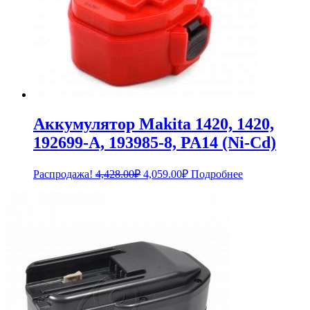
Аккумулятор Makita 1420, 1420,
192699-A, 193985-8, PA14 (Ni-Cd)
Первоначальная
Текущая
Распродажа!
4,428.00
₽
4,059.00
₽
Подробнее
цена
цена:
составляла
4,059.00₽.
4,428.00₽.