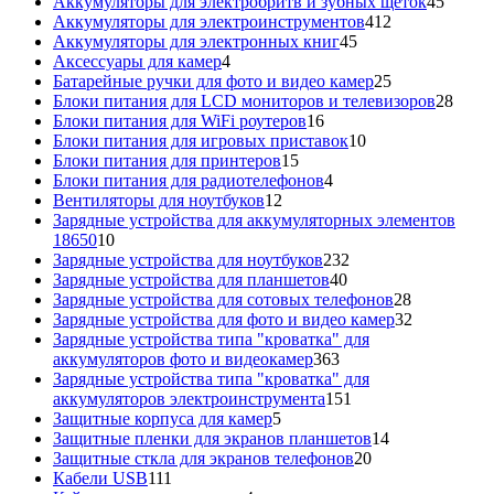
товаров
45
Аккумуляторы для электробритв и зубных щеток
45
412
товар
Аккумуляторы для электроинструментов
412
45
товаров
Аккумуляторы для электронных книг
45
4
товаров
Аксессуары для камер
4
товара
25
Батарейные ручки для фото и видео камер
25
товаров
28
Блоки питания для LCD мониторов и телевизоров
28
16
това
Блоки питания для WiFi роутеров
16
товаров
10
Блоки питания для игровых приставок
10
15
товаров
Блоки питания для принтеров
15
товаров
4
Блоки питания для радиотелефонов
4
12
товара
Вентиляторы для ноутбуков
12
товаров
Зарядные устройства для аккумуляторных элементов
10
18650
10
товаров
232
Зарядные устройства для ноутбуков
232
40
товара
Зарядные устройства для планшетов
40
товаров
28
Зарядные устройства для сотовых телефонов
28
товаров
32
Зарядные устройства для фото и видео камер
32
товара
Зарядные устройства типа "кроватка" для
363
аккумуляторов фото и видеокамер
363
товара
Зарядные устройства типа "кроватка" для
151
аккумуляторов электроинструмента
151
5
товар
Защитные корпуса для камер
5
товаров
14
Защитные пленки для экранов планшетов
14
20
товаров
Защитные сткла для экранов телефонов
20
111
товаров
Кабели USB
111