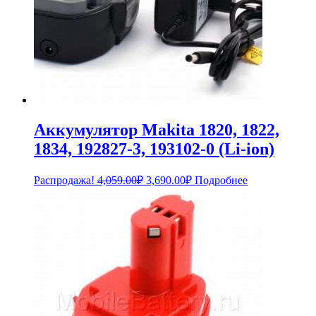
Аккумулятор Makita 1820, 1822,
1834, 192827-3, 193102-0 (Li-ion)
Первоначальная
Текущая
Распродажа!
4,059.00
₽
3,690.00
₽
Подробнее
цена
цена:
составляла
3,690.00₽.
4,059.00₽.