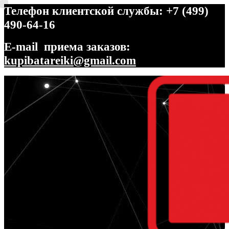
Телефон клиентской службы: +7 (499)
490-64-16
E-mail приема заказов:
kupibatareiki@gmail.com
Перейти
Перейти
к
к
навигации
содержимому