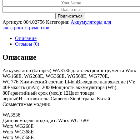
Артикул:
004.02756
Категория:
Аккумуляторы для
электроинструментов
Описание
Отзывы (0)
Описание
Аккумулятор (батарея) WA3536 для электроинструмента Worx
WG168E, WG268E, WG368E, WG568E, WG770E,
WG776.Химический состав: Li-ionВыходное напряжение (V):
40Емкость (mAh): 2000Мощность аккумулятора (Wh):
80Гарантийный срок (мес.): 12Цвет товара:
черныйИзготовитель: Cameron SinoСтрана: Китай
Совместимые модели:
WA3536
Данная модель подходит: Worx WG168E
Worx WG268E
Worx WG368E
Worx WG568E