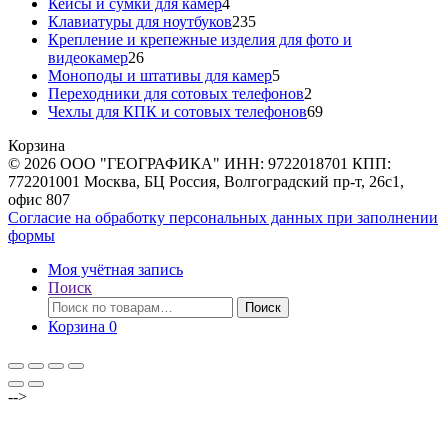
товаров
4
Кейсы и сумки для камер
4
товара
235
Клавиатуры для ноутбуков
235
товаров
Крепление и крепежные изделия для фото и
26
видеокамер
26
товаров
5
Моноподы и штативы для камер
5
товаров
2
Переходники для сотовых телефонов
2
товара
69
Чехлы для КПК и сотовых телефонов
69
товаров
Корзина
© 2026 ООО "ГЕОГРАФИКА" ИНН: 9722018701 КПП:
772201001 Москва, БЦ Россия, Волгоградский пр-т, 26с1,
офис 807
Согласие на обработку персональных данных при заполнении
формы
Моя учётная запись
Поиск
Искать:
Поиск
Корзина
0
-->