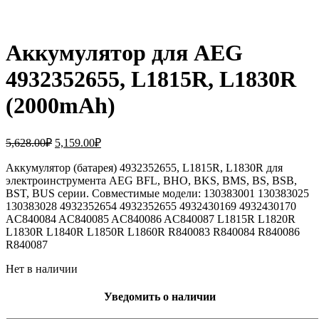
Аккумулятор для AEG
4932352655, L1815R, L1830R
(2000mAh)
Первоначальная
Текущая
5,628.00
₽
5,159.00
₽
цена
цена:
составляла
Аккумулятор (батарея) 4932352655, L1815R, L1830R для
5,159.00₽.
электроинструмента AEG BFL, BHO, BKS, BMS, BS, BSB,
5,628.00₽.
BST, BUS серии. Совместимые модели: 130383001 130383025
130383028 4932352654 4932352655 4932430169 4932430170
AC840084 AC840085 AC840086 AC840087 L1815R L1820R
L1830R L1840R L1850R L1860R R840083 R840084 R840086
R840087
Нет в наличии
Уведомить о наличии