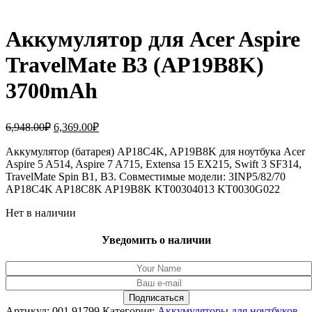
Аккумулятор для Acer Aspire
TravelMate B3 (AP19B8K)
3700mAh
Первоначальная
Текущая
6,948.00
₽
6,369.00
₽
цена
цена:
составляла
Аккумулятор (батарея) AP18C4K, AP19B8K для ноутбука Acer
6,369.00₽.
Aspire 5 A514, Aspire 7 A715, Extensa 15 EX215, Swift 3 SF314,
6,948.00₽.
TravelMate Spin B1, B3. Совместимые модели: 3INP5/82/70
AP18C4K AP18C8K AP19B8K KT00304013 KT0030G022
Нет в наличии
Уведомить о наличии
Артикул:
001.91799
Категория:
Аккумуляторы для ноутбуков