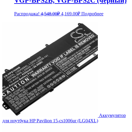
VGP-BPS2B, VGP-BPS2C (черный)
Первоначальная
Текущая
Распродажа!
4,548.00
₽
4,169.00
₽
Подробнее
цена
цена:
составляла
4,169.00₽.
4,548.00₽.
Аккумулятор
для ноутбука HP Pavilion 15-cs1006ur (LG04XL)