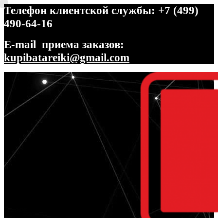
Телефон клиентской службы: +7 (499)
490-64-16
E-mail приема заказов:
kupibatareiki@gmail.com
Перейти
Перейти
к
к
навигации
содержимому