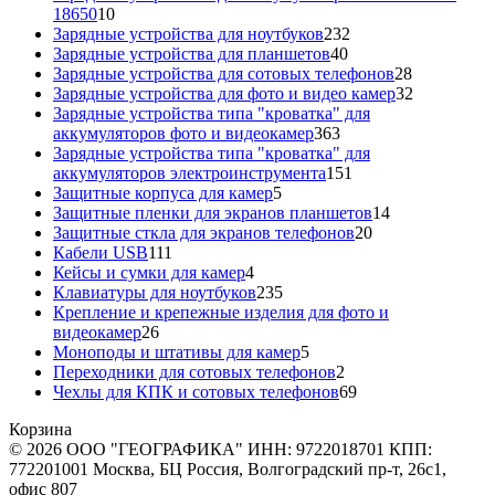
10
18650
10
товаров
232
Зарядные устройства для ноутбуков
232
40
товара
Зарядные устройства для планшетов
40
товаров
28
Зарядные устройства для сотовых телефонов
28
товаров
32
Зарядные устройства для фото и видео камер
32
товара
Зарядные устройства типа "кроватка" для
363
аккумуляторов фото и видеокамер
363
товара
Зарядные устройства типа "кроватка" для
151
аккумуляторов электроинструмента
151
5
товар
Защитные корпуса для камер
5
товаров
14
Защитные пленки для экранов планшетов
14
20
товаров
Защитные сткла для экранов телефонов
20
111
товаров
Кабели USB
111
товаров
4
Кейсы и сумки для камер
4
товара
235
Клавиатуры для ноутбуков
235
товаров
Крепление и крепежные изделия для фото и
26
видеокамер
26
товаров
5
Моноподы и штативы для камер
5
товаров
2
Переходники для сотовых телефонов
2
товара
69
Чехлы для КПК и сотовых телефонов
69
товаров
Корзина
© 2026 ООО "ГЕОГРАФИКА" ИНН: 9722018701 КПП:
772201001 Москва, БЦ Россия, Волгоградский пр-т, 26с1,
офис 807