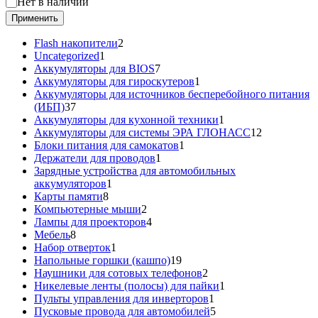
Статус
Нет в наличии
Применить
2
Flash накопители
2
1
товара
Uncategorized
1
товар
7
Аккумуляторы для BIOS
7
товаров
1
Аккумуляторы для гироскутеров
1
товар
Аккумуляторы для источников бесперебойного питания
37
(ИБП)
37
товаров
1
Аккумуляторы для кухонной техники
1
товар
12
Аккумуляторы для системы ЭРА ГЛОНАСС
12
1
товаров
Блоки питания для самокатов
1
1
товар
Держатели для проводов
1
товар
Зарядные устройства для автомобильных
1
аккумуляторов
1
8
товар
Карты памяти
8
товаров
2
Компьютерные мыши
2
товара
4
Лампы для проекторов
4
8
товара
Мебель
8
товаров
1
Набор отверток
1
товар
19
Напольные горшки (кашпо)
19
товаров
2
Наушники для сотовых телефонов
2
товара
1
Никелевые ленты (полосы) для пайки
1
1
товар
Пульты управления для инверторов
1
товар
5
Пусковые провода для автомобилей
5