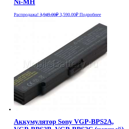
Ni-MH
Первоначальная
Текущая
Распродажа!
3,949.00
₽
3,590.00
₽
Подробнее
цена
цена:
составляла
3,590.00₽.
3,949.00₽.
Аккумулятор Sony VGP-BPS2A,