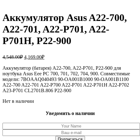
Аккумулятор Asus A22-700,
A22-701, A22-P701, A22-
P701H, P22-900
Первоначальная
Текущая
4,548.00
₽
4,169.00
₽
цена
цена:
составляла
Аккумулятор (батарея) A22-700, A22-P701, P22-900 для
4,169.00₽.
ноутбука Asus Eee PC 700, 701, 702, 704, 900. Совместимые
4,548.00₽.
модели: 7BOAAQ040493 90-OA001B1000 90-OA001B1100
A22-700 A22-701 A22-P700 A22-P701 A22-P701H A22-P702
A23-P701 CL2701B.806 P22-900
Нет в наличии
Уведомить о наличии