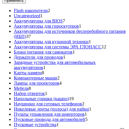
Применить
2
Flash накопители
2
1
товара
Uncategorized
1
товар
7
Аккумуляторы для BIOS
7
товаров
1
Аккумуляторы для гироскутеров
1
товар
Аккумуляторы для источников бесперебойного питания
37
(ИБП)
37
товаров
1
Аккумуляторы для кухонной техники
1
товар
12
Аккумуляторы для системы ЭРА ГЛОНАСС
12
1
товаров
Блоки питания для самокатов
1
1
товар
Держатели для проводов
1
товар
Зарядные устройства для автомобильных
1
аккумуляторов
1
8
товар
Карты памяти
8
товаров
2
Компьютерные мыши
2
товара
4
Лампы для проекторов
4
8
товара
Мебель
8
товаров
1
Набор отверток
1
товар
19
Напольные горшки (кашпо)
19
товаров
2
Наушники для сотовых телефонов
2
товара
1
Никелевые ленты (полосы) для пайки
1
1
товар
Пульты управления для инверторов
1
товар
5
Пусковые провода для автомобилей
5
1
товаров
Пусковые устройства
1