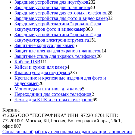
товаров
232
Зарядные устройства для ноутбуков
232
40
товара
Зарядные устройства для планшетов
40
товаров
28
Зарядные устройства для сотовых телефонов
28
товаров
32
Зарядные устройства для фото и видео камер
32
товара
Зарядные устройства типа "кроватка" для
363
аккумуляторов фото и видеокамер
363
товара
Зарядные устройства типа "кроватка" для
151
аккумуляторов электроинструмента
151
5
товар
Защитные корпуса для камер
5
товаров
14
Защитные пленки для экранов планшетов
14
20
товаров
Защитные сткла для экранов телефонов
20
111
товаров
Кабели USB
111
товаров
4
Кейсы и сумки для камер
4
товара
235
Клавиатуры для ноутбуков
235
товаров
Крепление и крепежные изделия для фото и
26
видеокамер
26
товаров
5
Моноподы и штативы для камер
5
товаров
2
Переходники для сотовых телефонов
2
товара
69
Чехлы для КПК и сотовых телефонов
69
товаров
Корзина
© 2026 ООО "ГЕОГРАФИКА" ИНН: 9722018701 КПП:
772201001 Москва, БЦ Россия, Волгоградский пр-т, 26с1,
офис 807
Согласие на обработку персональных данных при заполнении