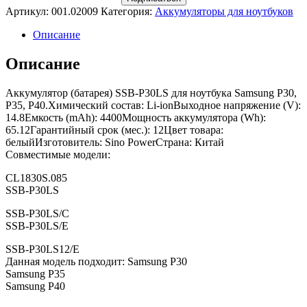
Артикул:
001.02009
Категория:
Аккумуляторы для ноутбуков
Описание
Описание
Аккумулятор (батарея) SSB-P30LS для ноутбука Samsung P30,
P35, P40.Химический состав: Li-ionВыходное напряжение (V):
14.8Емкость (mAh): 4400Мощность аккумулятора (Wh):
65.12Гарантийный срок (мес.): 12Цвет товара:
белыйИзготовитель: Sino PowerСтрана: Китай
Совместимые модели:
CL1830S.085
SSB-P30LS
SSB-P30LS/C
SSB-P30LS/E
SSB-P30LS12/E
Данная модель подходит: Samsung P30
Samsung P35
Samsung P40