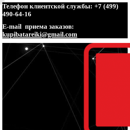
Телефон клиентской службы: +7 (499)
490-64-16
E-mail приема заказов:
kupibatareiki@gmail.com
Перейти
Перейти
к
к
навигации
содержимому