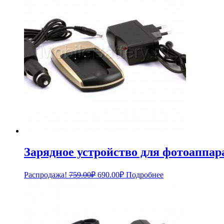
Зарядное устройство для фотоаппара
Первоначальная
Текущая
Распродажа!
759.00
₽
690.00
₽
Подробнее
цена
цена:
составляла
690.00₽.
759.00₽.