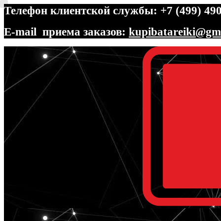
Телефон клиентской службы: +7 (499) 490
E-mail приема заказов:
kupibatareiki@gm
Перейти
Перейти
к
к
навигации
содержимому