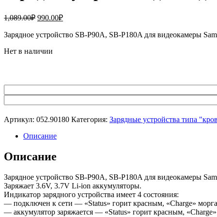
Первоначальная
Текущая
1,089.00
₽
990.00
₽
цена
цена:
составляла
Зарядное устройство SB-P90A, SB-P180A для видеокамеры Sam
990.00₽.
1,089.00₽.
Нет в наличии
Артикул:
052.90180
Категория:
Зарядные устройства типа "кро
Описание
Описание
Зарядное устройство SB-P90A, SB-P180A для видеокамеры Sam
Заряжает 3.6V, 3.7V Li-ion аккумуляторы.
Индикатор зарядного устройства имеет 4 состояния:
— подключен к сети — «Status» горит красным, «Charge» морга
— аккумулятор заряжается — «Status» горит красным, «Charge»