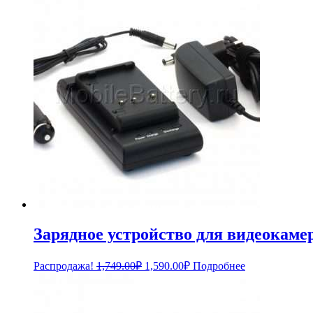
Зарядное устройство для видеокам
Первоначальная
Текущая
Распродажа!
1,749.00
₽
1,590.00
₽
Подробнее
цена
цена:
составляла
1,590.00₽.
1,749.00₽.