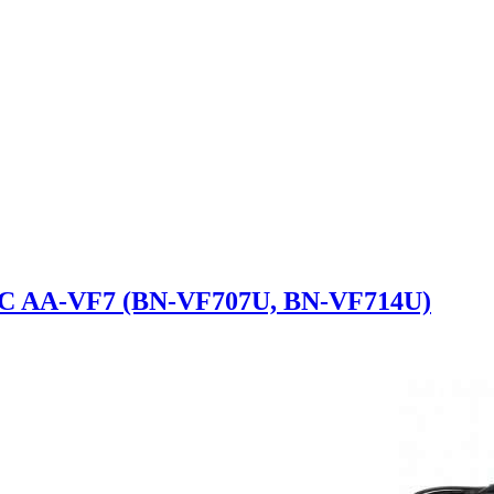
VC AA-VF7 (BN-VF707U, BN-VF714U)