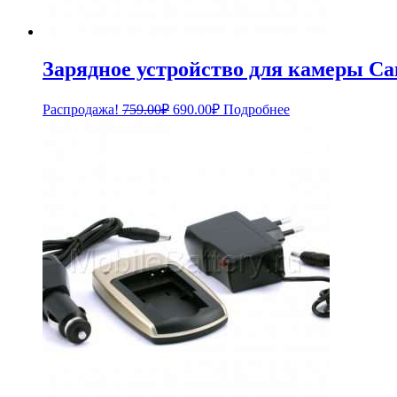
Зарядное устройство для камеры Can
Первоначальная
Текущая
Распродажа!
759.00
₽
690.00
₽
Подробнее
цена
цена:
составляла
690.00₽.
759.00₽.