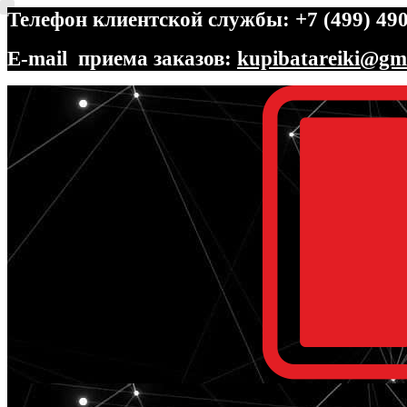
Телефон клиентской службы: +7 (499) 490
E-mail приема заказов:
kupibatareiki@gm
Перейти
Перейти
к
к
навигации
содержимому