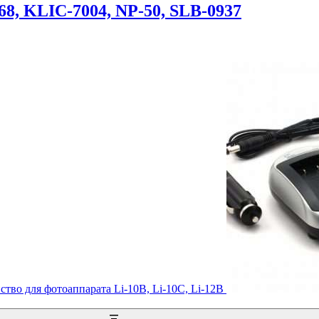
68, KLIC-7004, NP-50, SLB-0937
ство для фотоаппарата Li-10B, Li-10C, Li-12B