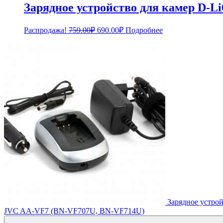
Зарядное устройство для камер D-Li
Первоначальная
Текущая
Распродажа!
759.00
₽
690.00
₽
Подробнее
цена
цена:
составляла
690.00₽.
759.00₽.
Зарядное устрой
JVC AA-VF7 (BN-VF707U, BN-VF714U)