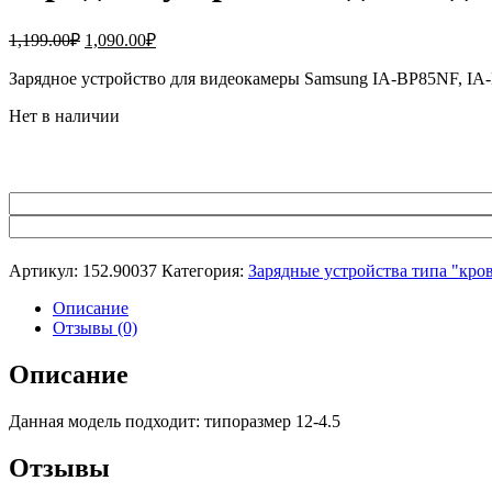
Первоначальная
Текущая
1,199.00
₽
1,090.00
₽
цена
цена:
составляла
Зарядное устройство для видеокамеры Samsung IA-BP85NF, IA-
1,090.00₽.
1,199.00₽.
Нет в наличии
Артикул:
152.90037
Категория:
Зарядные устройства типа "кро
Описание
Отзывы (0)
Описание
Данная модель подходит: типоразмер 12-4.5
Отзывы