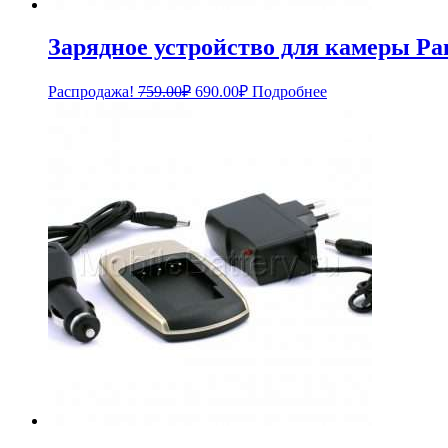
Зарядное устройство для камеры 
Первоначальная
Текущая
Распродажа!
759.00
₽
690.00
₽
Подробнее
цена
цена:
составляла
690.00₽.
759.00₽.