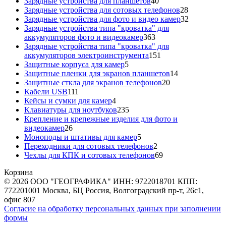
40
товара
Зарядные устройства для планшетов
40
товаров
28
Зарядные устройства для сотовых телефонов
28
товаров
32
Зарядные устройства для фото и видео камер
32
товара
Зарядные устройства типа "кроватка" для
363
аккумуляторов фото и видеокамер
363
товара
Зарядные устройства типа "кроватка" для
151
аккумуляторов электроинструмента
151
5
товар
Защитные корпуса для камер
5
товаров
14
Защитные пленки для экранов планшетов
14
20
товаров
Защитные сткла для экранов телефонов
20
111
товаров
Кабели USB
111
товаров
4
Кейсы и сумки для камер
4
товара
235
Клавиатуры для ноутбуков
235
товаров
Крепление и крепежные изделия для фото и
26
видеокамер
26
товаров
5
Моноподы и штативы для камер
5
товаров
2
Переходники для сотовых телефонов
2
товара
69
Чехлы для КПК и сотовых телефонов
69
товаров
Корзина
© 2026 ООО "ГЕОГРАФИКА" ИНН: 9722018701 КПП:
772201001 Москва, БЦ Россия, Волгоградский пр-т, 26с1,
офис 807
Согласие на обработку персональных данных при заполнении
формы