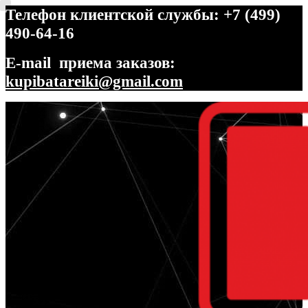
Телефон клиентской службы: +7 (499)
490-64-16
E-mail приема заказов:
kupibatareiki@gmail.com
Перейти
Перейти
к
к
навигации
содержимому