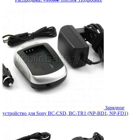
цена
цена:
составляла
690.00₽.
759.00₽.
Зарядное
устройство для Sony BC-CSD, BC-TR1 (NP-BD1, NP-FD1)