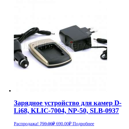
Зарядное устройство для камер D-
Li68, KLIC-7004, NP-50, SLB-0937
Первоначальная
Текущая
Распродажа!
759.00
₽
690.00
₽
Подробнее
цена
цена: