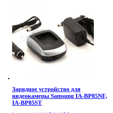
составляла
690.00₽.
759.00₽.
Зарядное устройство для
видеокамеры Samsung IA-BP85NF,
IA-BP85ST