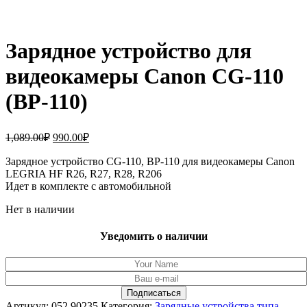
Зарядное устройство для
видеокамеры Canon CG-110
(BP-110)
Первоначальная
Текущая
1,089.00
₽
990.00
₽
цена
цена:
составляла
Зарядное устройство CG-110, BP-110 для видеокамеры Canon
990.00₽.
LEGRIA HF R26, R27, R28, R206
1,089.00₽.
Идет в комплекте с автомобильной
Нет в наличии
Уведомить о наличии
Артикул:
052.90235
Категория:
Зарядные устройства типа