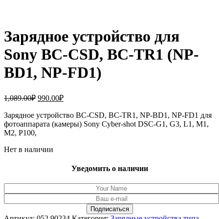
Зарядное устройство для
Sony BC-CSD, BC-TR1 (NP-
BD1, NP-FD1)
Первоначальная
Текущая
1,089.00
₽
990.00
₽
цена
цена:
составляла
Зарядное устройство BC-CSD, BC-TR1, NP-BD1, NP-FD1 для
990.00₽.
фотоаппарата (камеры) Sony Cyber-shot DSC-G1, G3, L1, M1,
1,089.00₽.
M2, P100,
Нет в наличии
Уведомить о наличии
Артикул:
052.90234
Категория:
Зарядные устройства типа