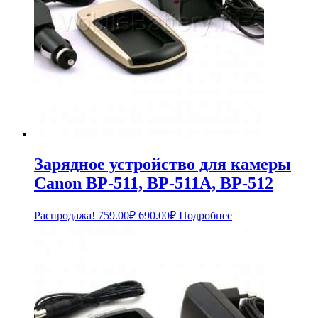
Зарядное устройство для камеры
Canon BP-511, BP-511A, BP-512
Первоначальная
Текущая
Распродажа!
759.00
₽
690.00
₽
Подробнее
цена
цена:
составляла
690.00₽.
759.00₽.