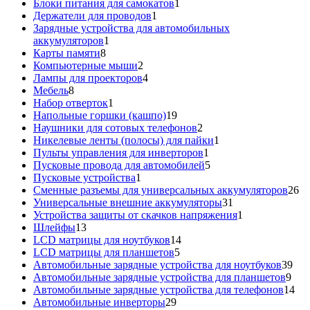
1
товаров
Блоки питания для самокатов
1
1
товар
Держатели для проводов
1
товар
Зарядные устройства для автомобильных
1
аккумуляторов
1
8
товар
Карты памяти
8
товаров
2
Компьютерные мыши
2
товара
4
Лампы для проекторов
4
8
товара
Мебель
8
товаров
1
Набор отверток
1
товар
19
Напольные горшки (кашпо)
19
товаров
2
Наушники для сотовых телефонов
2
товара
1
Никелевые ленты (полосы) для пайки
1
1
товар
Пульты управления для инверторов
1
товар
5
Пусковые провода для автомобилей
5
1
товаров
Пусковые устройства
1
товар
26
Сменные разъемы для универсальных аккумуляторов
26
31
то
Универсальные внешние аккумуляторы
31
товар
1
Устройства защиты от скачков напряжения
1
13
товар
Шлейфы
13
товаров
14
LCD матрицы для ноутбуков
14
5
товаров
LCD матрицы для планшетов
5
товаров
39
Автомобильные зарядные устройства для ноутбуков
39
9
тов
Автомобильные зарядные устройства для планшетов
9
тов
14
Автомобильные зарядные устройства для телефонов
14
29
то
Автомобильные инверторы
29