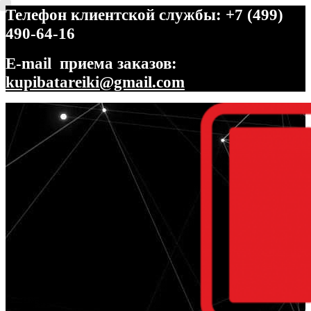
Телефон клиентской службы: +7 (499)
490-64-16
E-mail приема заказов:
kupibatareiki@gmail.com
Перейти
Перейти
к
к
навигации
содержимому