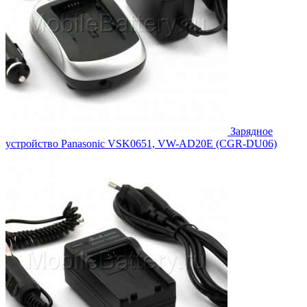
Зарядное
устройство Panasonic VSK0651, VW-AD20E (CGR-DU06)