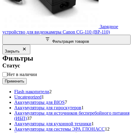
Зарядное
устройство для видеокамеры Canon CG-110 (BP-110)
Фильтрация товаров
Закрыть
Фильтры
Статус
Статус
Нет в наличии
Применить
2
Flash накопители
2
1
товара
Uncategorized
1
товар
7
Аккумуляторы для BIOS
7
товаров
1
Аккумуляторы для гироскутеров
1
товар
Аккумуляторы для источников бесперебойного питания
37
(ИБП)
37
товаров
1
Аккумуляторы для кухонной техники
1
товар
12
Аккумуляторы для системы ЭРА ГЛОНАСС
12