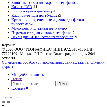
20
товаров
Защитные сткла для экранов телефонов
20
111
товаров
Кабели USB
111
товаров
4
Кейсы и сумки для камер
4
товара
235
Клавиатуры для ноутбуков
235
товаров
Крепление и крепежные изделия для фото и
26
видеокамер
26
товаров
5
Моноподы и штативы для камер
5
товаров
2
Переходники для сотовых телефонов
2
товара
69
Чехлы для КПК и сотовых телефонов
69
товаров
Корзина
© 2026 ООО "ГЕОГРАФИКА" ИНН: 9722018701 КПП:
772201001 Москва, БЦ Россия, Волгоградский пр-т, 26с1,
офис 807
Согласие на обработку персональных данных при заполнении
формы
Моя учётная запись
Поиск
Искать:
Поиск
Корзина
0
-->