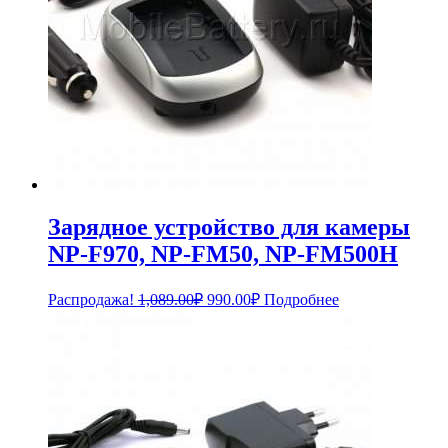
Зарядное устройство для камеры
NP-F970, NP-FM50, NP-FM500H
Первоначальная
Текущая
Распродажа!
1,089.00
₽
990.00
₽
Подробнее
цена
цена:
составляла
990.00₽.
1,089.00₽.