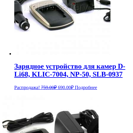
Зарядное устройство для камер D-
Li68, KLIC-7004, NP-50, SLB-0937
Первоначальная
Текущая
Распродажа!
759.00
₽
690.00
₽
Подробнее
цена
цена:
составляла
690.00₽.
759.00₽.