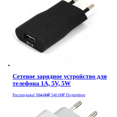
Сетевое зарядное устройство для
телефона 1A, 5V, 5W
Первоначальная
Текущая
Распродажа!
594.00
₽
540.00
₽
Подробнее
цена
цена:
составляла
540.00₽.
594.00₽.