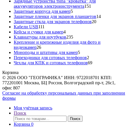
товара
Зарядные устройства типа "кроватка" для
151
аккумуляторов электроинструмента
151
5
товар
Защитные корпуса для камер
5
товаров
14
Защитные пленки для экранов планшетов
14
20
товаров
Защитные сткла для экранов телефонов
20
111
товаров
Кабели USB
111
товаров
4
Кейсы и сумки для камер
4
товара
235
Клавиатуры для ноутбуков
235
товаров
Крепление и крепежные изделия для фото и
26
видеокамер
26
товаров
5
Моноподы и штативы для камер
5
товаров
2
Переходники для сотовых телефонов
2
товара
69
Чехлы для КПК и сотовых телефонов
69
товаров
Корзина
© 2026 ООО "ГЕОГРАФИКА" ИНН: 9722018701 КПП:
772201001 Москва, БЦ Россия, Волгоградский пр-т, 26с1,
офис 807
Согласие на обработку персональных данных при заполнении
формы
Моя учётная запись
Поиск
Искать:
Поиск
Корзина
0