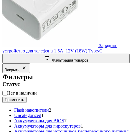
Зарядное
устройство для телефона 1.5A, 12V (18W) Type-C
Фильтрация товаров
Закрыть
Фильтры
Статус
Статус
Нет в наличии
Применить
2
Flash накопители
2
1
товара
Uncategorized
1
товар
7
Аккумуляторы для BIOS
7
товаров
1
Аккумуляторы для гироскутеров
1
товар
Аккумуляторы для источников бесперебойного питания