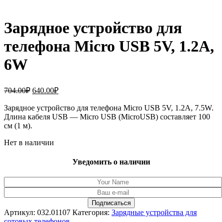
Зарядное устройство для
телефона Micro USB 5V, 1.2A,
6W
Первоначальная
Текущая
704.00
₽
640.00
₽
цена
цена:
составляла
Зарядное устройство для телефона Micro USB 5V, 1.2A, 7.5W.
640.00₽.
Длина кабеля USB — Micro USB (MicroUSB) составляет 100
704.00₽.
см (1 м).
Нет в наличии
Уведомить о наличии
Артикул:
032.01107
Категория:
Зарядные устройства для
сотовых телефонов