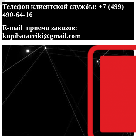
Телефон клиентской службы: +7 (499)
490-64-16
E-mail приема заказов:
kupibatareiki@gmail.com
Перейти
Перейти
к
к
навигации
содержимому