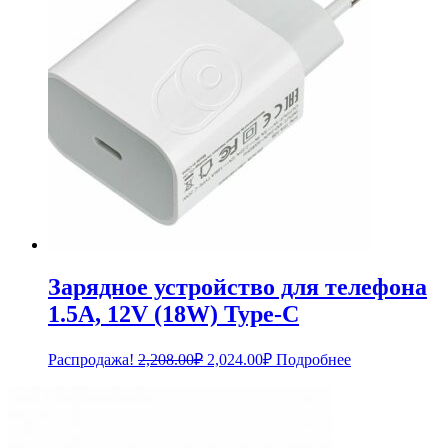
Зарядное устройство для телефона
1.5A, 12V (18W) Type-C
Первоначальная
Текущая
Распродажа!
2,208.00
₽
2,024.00
₽
Подробнее
цена
цена:
составляла
2,024.00₽.
2,208.00₽.