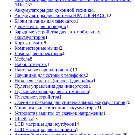
37
(ИБП)
37
товаров
1
Аккумуляторы для кухонной техники
1
товар
12
Аккумуляторы для системы ЭРА ГЛОНАСС
12
1
товаров
Блоки питания для самокатов
1
1
товар
Держатели для проводов
1
товар
Зарядные устройства для автомобильных
1
аккумуляторов
1
8
товар
Карты памяти
8
товаров
2
Компьютерные мыши
2
товара
4
Лампы для проекторов
4
8
товара
Мебель
8
товаров
1
Набор отверток
1
товар
19
Напольные горшки (кашпо)
19
товаров
2
Наушники для сотовых телефонов
2
товара
1
Никелевые ленты (полосы) для пайки
1
1
товар
Пульты управления для инверторов
1
товар
5
Пусковые провода для автомобилей
5
1
товаров
Пусковые устройства
1
товар
26
Сменные разъемы для универсальных аккумуляторов
26
31
то
Универсальные внешние аккумуляторы
31
товар
1
Устройства защиты от скачков напряжения
1
13
товар
Шлейфы
13
товаров
14
LCD матрицы для ноутбуков
14
5
товаров
LCD матрицы для планшетов
5
товаров
39
Автомобильные зарядные устройства для ноутбуков
39