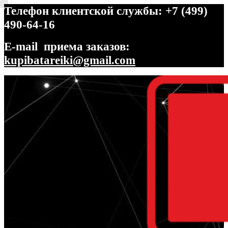
Телефон клиентской службы: +7 (499)
490-64-16
E-mail приема заказов:
kupibatareiki@gmail.com
Перейти
Перейти
к
к
навигации
содержимому