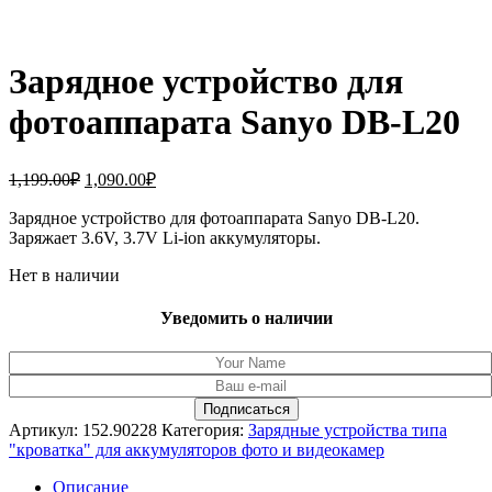
Зарядное устройство для
фотоаппарата Sanyo DB-L20
Первоначальная
Текущая
1,199.00
₽
1,090.00
₽
цена
цена:
составляла
Зарядное устройство для фотоаппарата Sanyo DB-L20.
1,090.00₽.
Заряжает 3.6V, 3.7V Li-ion аккумуляторы.
1,199.00₽.
Нет в наличии
Уведомить о наличии
Артикул:
152.90228
Категория:
Зарядные устройства типа
"кроватка" для аккумуляторов фото и видеокамер
Описание