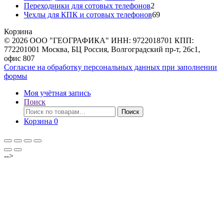
товаров
2
Переходники для сотовых телефонов
2
товара
69
Чехлы для КПК и сотовых телефонов
69
товаров
Корзина
© 2026 ООО "ГЕОГРАФИКА" ИНН: 9722018701 КПП:
772201001 Москва, БЦ Россия, Волгоградский пр-т, 26с1,
офис 807
Согласие на обработку персональных данных при заполнении
формы
Моя учётная запись
Поиск
Искать:
Поиск
Корзина
0
-->