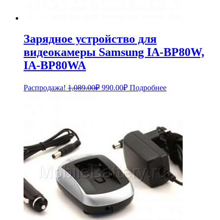
Зарядное устройство для
видеокамеры Samsung IA-BP80W,
IA-BP80WA
Первоначальная
Текущая
Распродажа!
1,089.00
₽
990.00
₽
Подробнее
цена
цена:
составляла
990.00₽.
1,089.00₽.