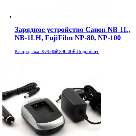
Зарядное устройство Canon NB-1L,
NB-1LH, FujiFilm NP-80, NP-100
Первоначальная
Текущая
Распродажа!
979.00
₽
890.00
₽
Подробнее
цена
цена:
составляла
890.00₽.
979.00₽.