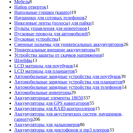
8
товара
Мебель
8
товаров
1
Набор отверток
1
товар
19
Напольные горшки (кашпо)
19
товаров
2
Наушники для сотовых телефонов
2
товара
1
Никелевые ленты (полосы) для пайки
1
1
товар
Пульты управления для инверторов
1
товар
5
Пусковые провода для автомобилей
5
1
товаров
Пусковые устройства
1
товар
26
Сменные разъемы для универсальных аккумуляторов
26
31
то
Универсальные внешние аккумуляторы
31
товар
1
Устройства защиты от скачков напряжения
1
13
товар
Шлейфы
13
товаров
14
LCD матрицы для ноутбуков
14
5
товаров
LCD матрицы для планшетов
5
товаров
39
Автомобильные зарядные устройства для ноутбуков
39
9
тов
Автомобильные зарядные устройства для планшетов
9
тов
14
Автомобильные зарядные устройства для телефонов
14
29
то
Автомобильные инверторы
29
товаров
337
Аккумуляторные элементы 18650
337
товаров
55
Аккумуляторы для GPS навигаторов
55
товаров
15
Аккумуляторы для RAID-контроллеров
15
товаров
Аккумуляторы для акустических систем, наушников,
206
гарнитур
206
товаров
86
Аккумуляторы для дальномеров
86
товаров
33
Аккумуляторы для диктофонов и mp3 плееров
33