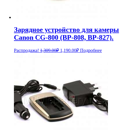
Зарядное устройство для камеры
Canon CG-800 (BP-808, BP-827).
Первоначальная
Текущая
Распродажа!
1,309.00
₽
1,190.00
₽
Подробнее
цена
цена:
составляла
1,190.00₽.
1,309.00₽.