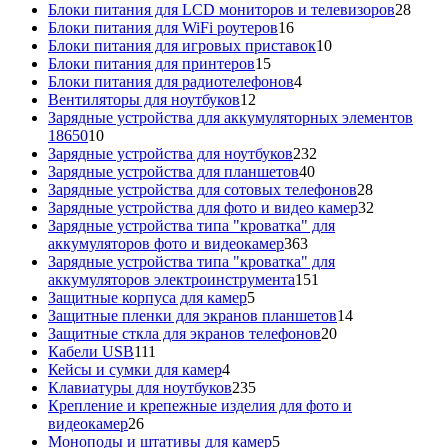
товаров
28
Блоки питания для LCD мониторов и телевизоров
28
16
това
Блоки питания для WiFi роутеров
16
товаров
10
Блоки питания для игровых приставок
10
15
товаров
Блоки питания для принтеров
15
товаров
4
Блоки питания для радиотелефонов
4
12
товара
Вентиляторы для ноутбуков
12
товаров
Зарядные устройства для аккумуляторных элементов
10
18650
10
товаров
232
Зарядные устройства для ноутбуков
232
40
товара
Зарядные устройства для планшетов
40
товаров
28
Зарядные устройства для сотовых телефонов
28
товаров
32
Зарядные устройства для фото и видео камер
32
товара
Зарядные устройства типа "кроватка" для
363
аккумуляторов фото и видеокамер
363
товара
Зарядные устройства типа "кроватка" для
151
аккумуляторов электроинструмента
151
5
товар
Защитные корпуса для камер
5
товаров
14
Защитные пленки для экранов планшетов
14
20
товаров
Защитные сткла для экранов телефонов
20
111
товаров
Кабели USB
111
товаров
4
Кейсы и сумки для камер
4
товара
235
Клавиатуры для ноутбуков
235
товаров
Крепление и крепежные изделия для фото и
26
видеокамер
26
товаров
5
Моноподы и штативы для камер
5