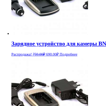
Зарядное устройство для камеры BN
Первоначальная
Текущая
Распродажа!
759.00
₽
690.00
₽
Подробнее
цена
цена:
составляла
690.00₽.
759.00₽.