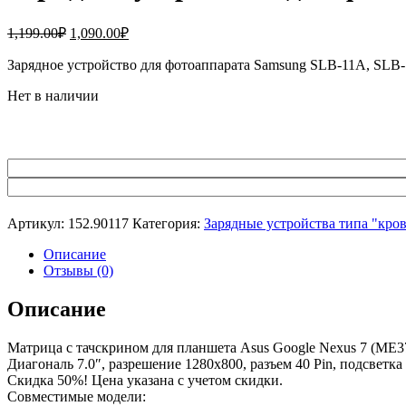
Первоначальная
Текущая
1,199.00
₽
1,090.00
₽
цена
цена:
составляла
Зарядное устройство для фотоаппарата Samsung SLB-11A, SLB-1
1,090.00₽.
1,199.00₽.
Нет в наличии
Артикул:
152.90117
Категория:
Зарядные устройства типа "кров
Описание
Отзывы (0)
Описание
Матрица с тачскрином для планшета Asus Google Nexus 7 (ME3
Диагональ 7.0″, разрешение 1280х800, разъем 40 Pin, подсветка
Скидка 50%! Цена указана с учетом скидки.
Совместимые модели: