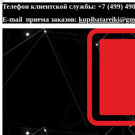
Телефон клиентской службы: +7 (499) 490
E-mail приема заказов:
kupibatareiki@gm
Перейти
Перейти
к
к
навигации
содержимому