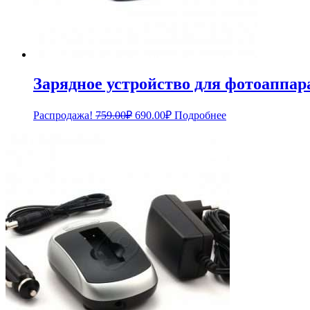
Зарядное устройство для фотоаппара
Первоначальная
Текущая
Распродажа!
759.00
₽
690.00
₽
Подробнее
цена
цена:
составляла
690.00₽.
759.00₽.