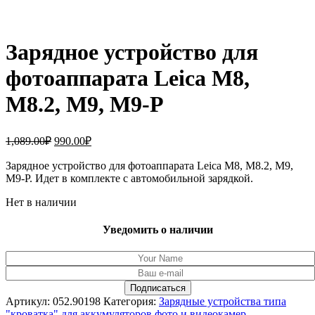
Зарядное устройство для
фотоаппарата Leica M8,
M8.2, M9, M9-P
Первоначальная
Текущая
1,089.00
₽
990.00
₽
цена
цена:
составляла
Зарядное устройство для фотоаппарата Leica M8, M8.2, M9,
990.00₽.
M9-P. Идет в комплекте с автомобильной зарядкой.
1,089.00₽.
Нет в наличии
Уведомить о наличии
Артикул:
052.90198
Категория:
Зарядные устройства типа
"кроватка" для аккумуляторов фото и видеокамер