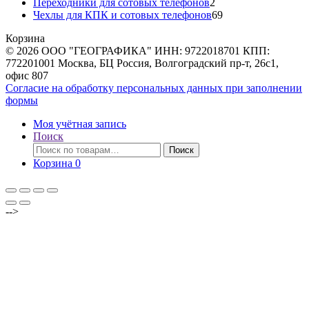
товаров
2
Переходники для сотовых телефонов
2
товара
69
Чехлы для КПК и сотовых телефонов
69
товаров
Корзина
© 2026 ООО "ГЕОГРАФИКА" ИНН: 9722018701 КПП:
772201001 Москва, БЦ Россия, Волгоградский пр-т, 26с1,
офис 807
Согласие на обработку персональных данных при заполнении
формы
Моя учётная запись
Поиск
Искать:
Поиск
Корзина
0
-->