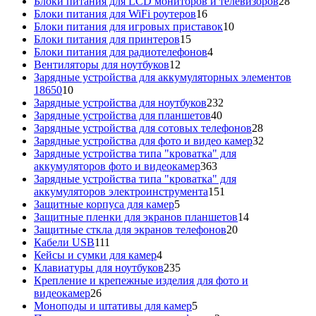
товаров
28
Блоки питания для LCD мониторов и телевизоров
28
16
това
Блоки питания для WiFi роутеров
16
товаров
10
Блоки питания для игровых приставок
10
15
товаров
Блоки питания для принтеров
15
товаров
4
Блоки питания для радиотелефонов
4
12
товара
Вентиляторы для ноутбуков
12
товаров
Зарядные устройства для аккумуляторных элементов
10
18650
10
товаров
232
Зарядные устройства для ноутбуков
232
40
товара
Зарядные устройства для планшетов
40
товаров
28
Зарядные устройства для сотовых телефонов
28
товаров
32
Зарядные устройства для фото и видео камер
32
товара
Зарядные устройства типа "кроватка" для
363
аккумуляторов фото и видеокамер
363
товара
Зарядные устройства типа "кроватка" для
151
аккумуляторов электроинструмента
151
5
товар
Защитные корпуса для камер
5
товаров
14
Защитные пленки для экранов планшетов
14
20
товаров
Защитные сткла для экранов телефонов
20
111
товаров
Кабели USB
111
товаров
4
Кейсы и сумки для камер
4
товара
235
Клавиатуры для ноутбуков
235
товаров
Крепление и крепежные изделия для фото и
26
видеокамер
26
товаров
5
Моноподы и штативы для камер
5