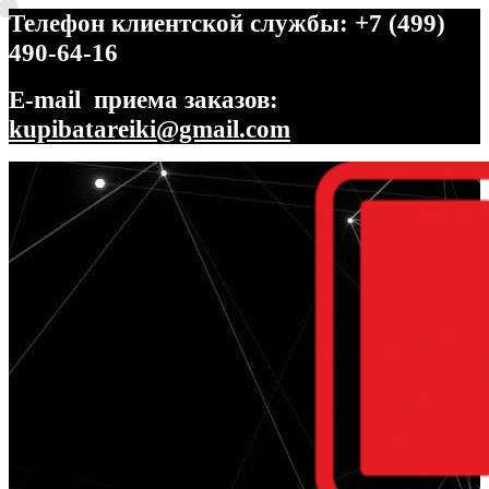
Телефон клиентской службы: +7 (499)
490-64-16
E-mail приема заказов:
kupibatareiki@gmail.com
Перейти
Перейти
к
к
навигации
содержимому