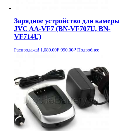
Зарядное устройство для камеры
JVC AA-VF7 (BN-VF707U, BN-
VF714U)
Первоначальная
Текущая
Распродажа!
1,089.00
₽
990.00
₽
Подробнее
цена
цена:
составляла
990.00₽.
1,089.00₽.