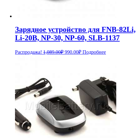
Зарядное устройство для FNB-82Li,
Li-20B, NP-30, NP-60, SLB-1137
Первоначальная
Текущая
Распродажа!
1,089.00
₽
990.00
₽
Подробнее
цена
цена:
составляла
990.00₽.
1,089.00₽.