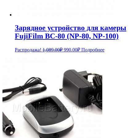
Зарядное устройство для камеры
FujiFilm BC-80 (NP-80, NP-100)
Первоначальная
Текущая
Распродажа!
1,089.00
₽
990.00
₽
Подробнее
цена
цена:
составляла
990.00₽.
1,089.00₽.