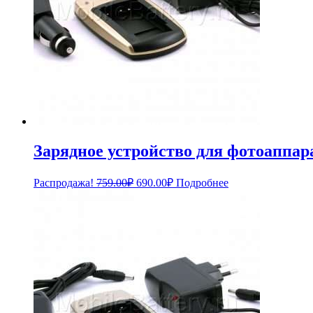
Зарядное устройство для фотоаппар
Первоначальная
Текущая
Распродажа!
759.00
₽
690.00
₽
Подробнее
цена
цена:
составляла
690.00₽.
759.00₽.