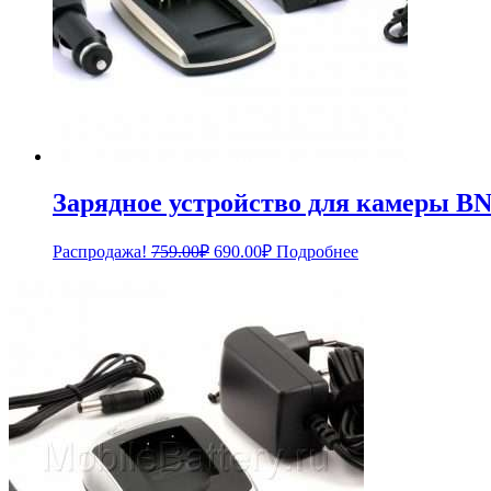
Зарядное устройство для камеры BN
Первоначальная
Текущая
Распродажа!
759.00
₽
690.00
₽
Подробнее
цена
цена:
составляла
690.00₽.
759.00₽.