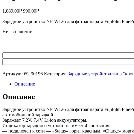
Первоначальная
Текущая
1,089.00
₽
990.00
₽
цена
цена:
составляла
Зарядное устройство NP-W126 для фотоаппарата FujiFilm Fine
990.00₽.
1,089.00₽.
Нет в наличии
Артикул:
052.90196
Категория:
Зарядные устройства типа "кро
Описание
Описание
Зарядное устройство NP-W126 для фотоаппарата FujiFilm FineP
автомобильной зарядкой.
Заряжает 7.2V, 7.4V Li-ion аккумуляторы.
Индикатор зарядного устройства имеет 4 состояния:
— подключен к сети — «Status» горит красным, «Charge» морга