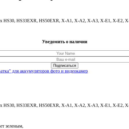
Pix HS30, HS33EXR, HS50EXR, X-A1, X-A2, X-A3, X-E1, X-E2, X
Уведомить о наличии
ватка" для аккумуляторов фото и видеокамер
ix HS30, HS33EXR, HS50EXR, X-A1, X-A2, X-A3, X-E1, X-E2, X-M1
ет зеленым,