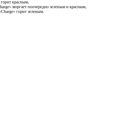
 горит красным,
harge» моргает поочередно зеленым и красным,
«Charge» горит зеленым.