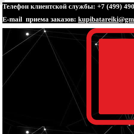
Телефон клиентской службы: +7 (499) 490
E-mail приема заказов:
kupibatareiki@gm
Перейти
Перейти
к
к
навигации
содержимому