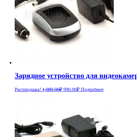
Зарядное устройство для видеокам
Первоначальная
Текущая
Распродажа!
1,089.00
₽
990.00
₽
Подробнее
цена
цена:
составляла
990.00₽.
1,089.00₽.