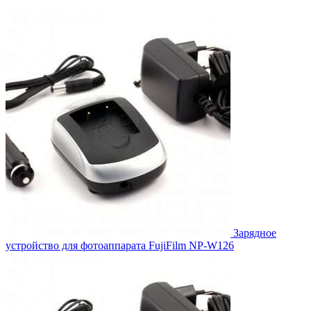
цена
цена:
составляла
690.00₽.
759.00₽.
Зарядное
устройство для фотоаппарата FujiFilm NP-W126