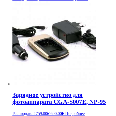
цена
цена:
составляла
990.00₽.
1,089.00₽.
Зарядное устройство для
фотоаппарата CGA-S007E, NP-95
Первоначальная
Текущая
Распродажа!
759.00
₽
690.00
₽
Подробнее