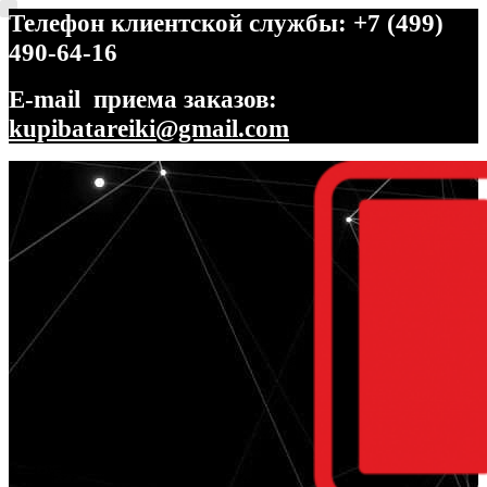
Телефон клиентской службы: +7 (499)
490-64-16
E-mail приема заказов:
kupibatareiki@gmail.com
Перейти
Перейти
к
к
навигации
содержимому