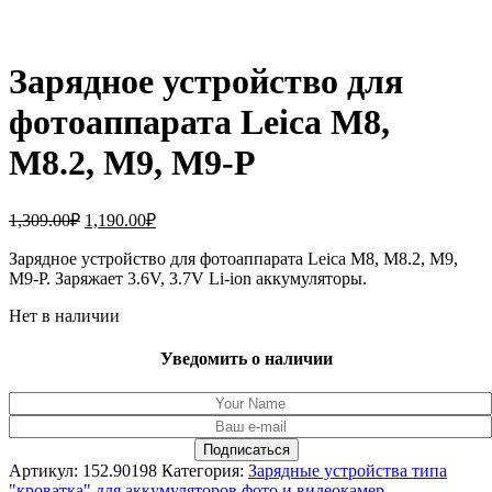
Зарядное устройство для
фотоаппарата Leica M8,
M8.2, M9, M9-P
Первоначальная
Текущая
1,309.00
₽
1,190.00
₽
цена
цена:
составляла
Зарядное устройство для фотоаппарата Leica M8, M8.2, M9,
1,190.00₽.
M9-P. Заряжает 3.6V, 3.7V Li-ion аккумуляторы.
1,309.00₽.
Нет в наличии
Уведомить о наличии
Артикул:
152.90198
Категория:
Зарядные устройства типа
"кроватка" для аккумуляторов фото и видеокамер