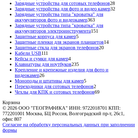
товаров
28
Зарядные устройства для сотовых телефонов
28
товаров
32
Зарядные устройства для фото и видео камер
32
товара
Зарядные устройства типа "кроватка" для
363
аккумуляторов фото и видеокамер
363
товара
Зарядные устройства типа "кроватка" для
151
аккумуляторов электроинструмента
151
5
товар
Защитные корпуса для камер
5
товаров
14
Защитные пленки для экранов планшетов
14
20
товаров
Защитные сткла для экранов телефонов
20
111
товаров
Кабели USB
111
товаров
4
Кейсы и сумки для камер
4
товара
235
Клавиатуры для ноутбуков
235
товаров
Крепление и крепежные изделия для фото и
26
видеокамер
26
товаров
5
Моноподы и штативы для камер
5
товаров
2
Переходники для сотовых телефонов
2
товара
69
Чехлы для КПК и сотовых телефонов
69
товаров
Корзина
© 2026 ООО "ГЕОГРАФИКА" ИНН: 9722018701 КПП:
772201001 Москва, БЦ Россия, Волгоградский пр-т, 26с1,
офис 807
Согласие на обработку персональных данных при заполнении
формы