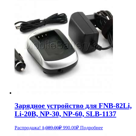
Зарядное устройство для FNB-82Li,
Li-20B, NP-30, NP-60, SLB-1137
Первоначальная
Текущая
Распродажа!
1,089.00
₽
990.00
₽
Подробнее
цена
цена: