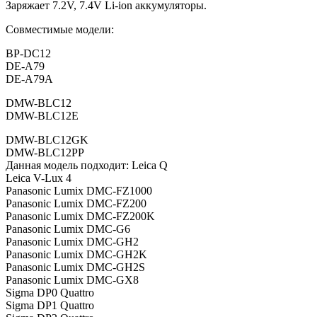
Заряжает 7.2V, 7.4V Li-ion аккумуляторы.
Совместимые модели:
BP-DC12
DE-A79
DE-A79A
DMW-BLC12
DMW-BLC12E
DMW-BLC12GK
DMW-BLC12PP
Данная модель подходит: Leica Q
Leica V-Lux 4
Panasonic Lumix DMC-FZ1000
Panasonic Lumix DMC-FZ200
Panasonic Lumix DMC-FZ200K
Panasonic Lumix DMC-G6
Panasonic Lumix DMC-GH2
Panasonic Lumix DMC-GH2K
Panasonic Lumix DMC-GH2S
Panasonic Lumix DMC-GX8
Sigma DP0 Quattro
Sigma DP1 Quattro