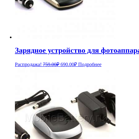
Зарядное устройство для фотоаппар
Первоначальная
Текущая
Распродажа!
759.00
₽
690.00
₽
Подробнее
цена
цена:
составляла
690.00₽.
759.00₽.