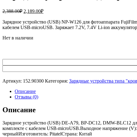
Первоначальная
Текущая
2,388.00
₽
2,189.00
₽
цена
цена:
составляла
Зарядное устройство (USB) NP-W126 для фотоаппарата FujiFilm
2,189.00₽.
кабелем USB-microUSB. Заряжает 7.2V, 7.4V Li-ion аккумуля
2,388.00₽.
Нет в наличии
Артикул:
152.90300
Категория:
Зарядные устройства типа "кро
Описание
Отзывы (0)
Описание
Зарядное устройство (USB) DE-A79, BP-DC12, DMW-BLC12 для 
комплекте с кабелем USB-microUSB.Выходное напряжение (V): 8.
черныйИзготовитель: PitatelСтрана: Китай