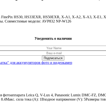
 FinePix HS30, HS33EXR, HS50EXR, X-A1, X-A2, X-A3, X-E1, X-E
торы. Совместимые модели: AVP832 NP-W126
Уведомить о наличии
ватка" для аккумуляторов фото и видеокамер
фотоаппарата Leica Q, V-Lux 4, Panasonic Lumix DMC-FZ, DMC-
4Макс. сила тока (A): 1Входное напряжение (V): 5Размеры товар