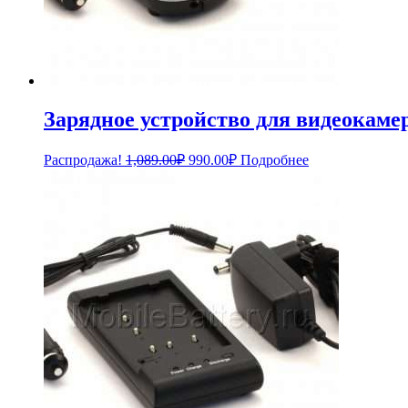
Зарядное устройство для видеокам
Первоначальная
Текущая
Распродажа!
1,089.00
₽
990.00
₽
Подробнее
цена
цена:
составляла
990.00₽.
1,089.00₽.