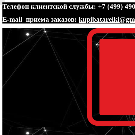
Телефон клиентской службы: +7 (499) 490
E-mail приема заказов:
kupibatareiki@gm
Перейти
Перейти
к
к
навигации
содержимому