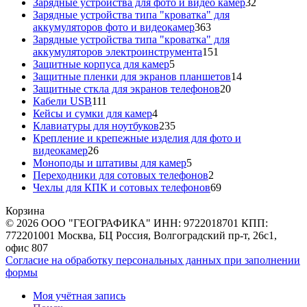
товаров
32
Зарядные устройства для фото и видео камер
32
товара
Зарядные устройства типа "кроватка" для
363
аккумуляторов фото и видеокамер
363
товара
Зарядные устройства типа "кроватка" для
151
аккумуляторов электроинструмента
151
5
товар
Защитные корпуса для камер
5
товаров
14
Защитные пленки для экранов планшетов
14
20
товаров
Защитные сткла для экранов телефонов
20
111
товаров
Кабели USB
111
товаров
4
Кейсы и сумки для камер
4
товара
235
Клавиатуры для ноутбуков
235
товаров
Крепление и крепежные изделия для фото и
26
видеокамер
26
товаров
5
Моноподы и штативы для камер
5
товаров
2
Переходники для сотовых телефонов
2
товара
69
Чехлы для КПК и сотовых телефонов
69
товаров
Корзина
© 2026 ООО "ГЕОГРАФИКА" ИНН: 9722018701 КПП:
772201001 Москва, БЦ Россия, Волгоградский пр-т, 26с1,
офис 807
Согласие на обработку персональных данных при заполнении
формы
Моя учётная запись