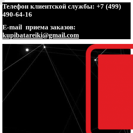
Телефон клиентской службы: +7 (499)
490-64-16
E-mail приема заказов:
kupibatareiki@gmail.com
Перейти
Перейти
к
к
навигации
содержимому