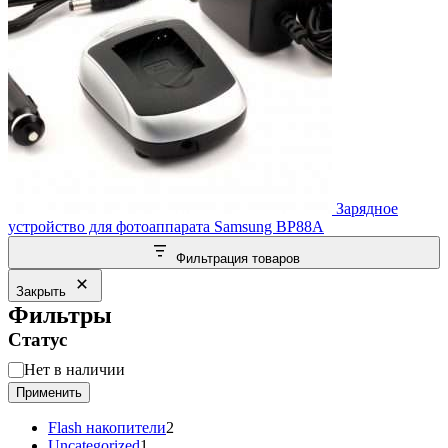
Зарядное
устройство для фотоаппарата Samsung BP88A
Фильтрация товаров
Закрыть
Фильтры
Статус
Статус
Нет в наличии
Применить
2
Flash накопители
2
1
товара
Uncategorized
1