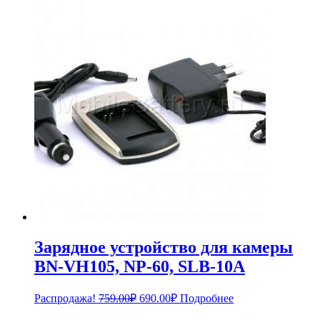
составляла
990.00₽.
1,089.00₽.
Зарядное устройство для камеры
BN-VH105, NP-60, SLB-10A
Первоначальная
Текущая
Распродажа!
759.00
₽
690.00
₽
Подробнее
цена
цена: