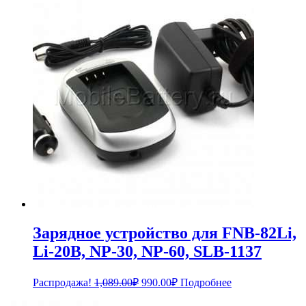
составляла
690.00₽.
759.00₽.
Зарядное устройство для FNB-82Li,
Li-20B, NP-30, NP-60, SLB-1137
Первоначальная
Текущая
Распродажа!
1,089.00
₽
990.00
₽
Подробнее
цена
цена:
составляла