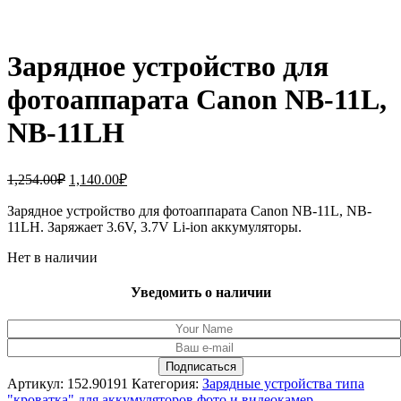
Зарядное устройство для
фотоаппарата Canon NB-11L,
NB-11LH
Первоначальная
Текущая
1,254.00
₽
1,140.00
₽
цена
цена:
составляла
Зарядное устройство для фотоаппарата Canon NB-11L, NB-
1,140.00₽.
11LH. Заряжает 3.6V, 3.7V Li-ion аккумуляторы.
1,254.00₽.
Нет в наличии
Уведомить о наличии
Артикул:
152.90191
Категория:
Зарядные устройства типа
"кроватка" для аккумуляторов фото и видеокамер