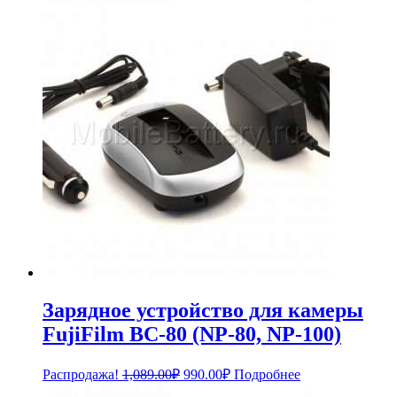
Зарядное устройство для камеры
FujiFilm BC-80 (NP-80, NP-100)
Первоначальная
Текущая
Распродажа!
1,089.00
₽
990.00
₽
Подробнее
цена
цена: