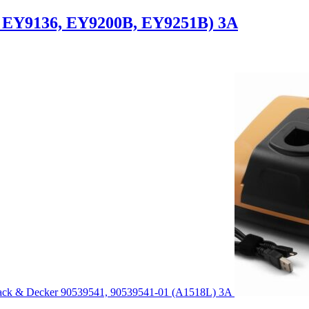
, EY9136, EY9200B, EY9251B) 3A
ack & Decker 90539541, 90539541-01 (A1518L) 3A