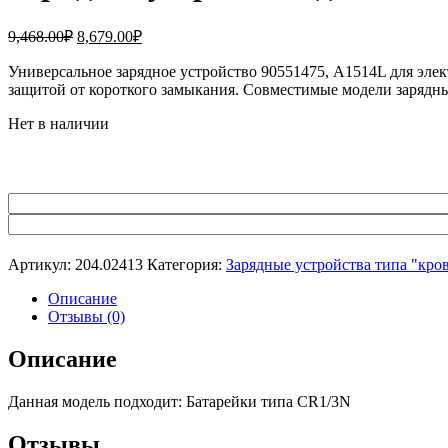
Первоначальная
Текущая
9,468.00
₽
8,679.00
₽
цена
цена:
составляла
Универсальное зарядное устройство 90551475, A1514L для эле
8,679.00₽.
защитой от короткого замыкания. Совместимые модели зарядн
9,468.00₽.
Нет в наличии
Артикул:
204.02413
Категория:
Зарядные устройства типа "кро
Описание
Отзывы (0)
Описание
Данная модель подходит: Батарейки типа CR1/3N
Отзывы