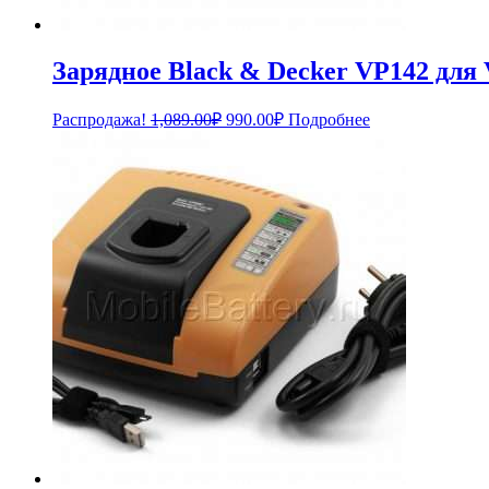
Зарядное Black & Decker VP142 для 
Первоначальная
Текущая
Распродажа!
1,089.00
₽
990.00
₽
Подробнее
цена
цена:
составляла
990.00₽.
1,089.00₽.