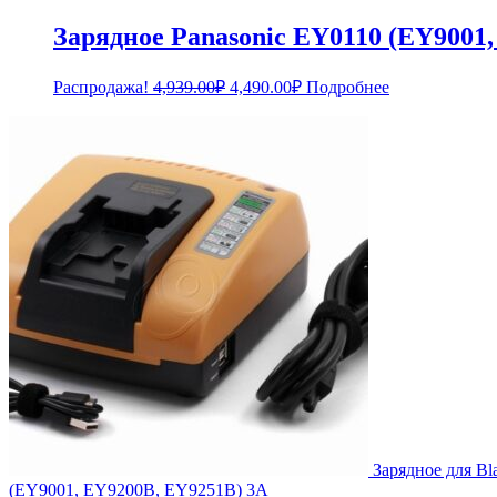
Зарядное Panasonic EY0110 (EY9001
Первоначальная
Текущая
Распродажа!
4,939.00
₽
4,490.00
₽
Подробнее
цена
цена:
составляла
4,490.00₽.
4,939.00₽.
Зарядное для Bl
(EY9001, EY9200B, EY9251B) 3A