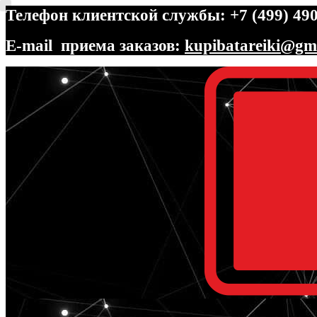
Телефон клиентской службы: +7 (499) 490
E-mail приема заказов:
kupibatareiki@gm
Перейти
Перейти
к
к
навигации
содержимому