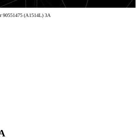
er 90551475 (A1514L) 3A
3A