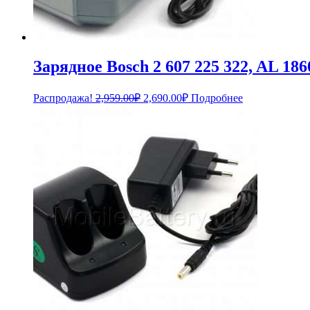
Зарядное Bosch 2 607 225 322, AL 18
Первоначальная
Текущая
Распродажа!
2,959.00
₽
2,690.00
₽
Подробнее
цена
цена:
составляла
2,690.00₽.
2,959.00₽.