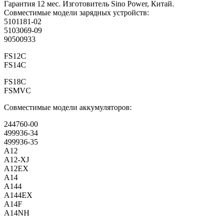
Гарантия 12 мес. Изготовитель Sino Power, Китай.
Совместимые модели зарядных устройств:
5101181-02
5103069-09
90500933
FS12C
FS14C
FS18C
FSMVC
Совместимые модели аккумуляторов:
244760-00
499936-34
499936-35
A12
A12-XJ
A12EX
A14
A144
A144EX
A14F
A14NH