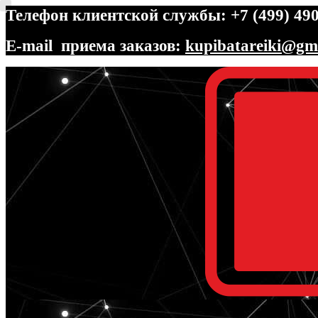
Телефон клиентской службы: +7 (499) 490
E-mail приема заказов:
kupibatareiki@gm
Перейти
Перейти
к
к
навигации
содержимому