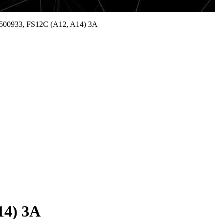
0500933, FS12C (A12, A14) 3A
14) 3A