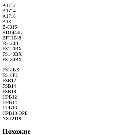
A1712
A1714
A1718
A18
B-8316
BD1444L
BPT1048
FS120B
FS120BX
FS140BX
FS180BX
FS18BX
FS18FL
FSB12
FSB14
FSB18
HPB12
HPB14
HPB18
HPB18-OPE
NST2118
Похожие