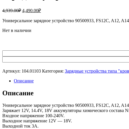
Первоначальная
Текущая
4,939.00
₽
4,490.00
₽
цена
цена:
составляла
Универсальное зарядное устройство 90500933, FS12C, A12, A1
4,490.00₽.
4,939.00₽.
Нет в наличии
Артикул:
104.01103
Категория:
Зарядные устройства типа "кро
Описание
Описание
Универсальное зарядное устройство 90500933, FS12C, A12, A1
Заряжает 12V, 14.4V, 18V аккумуляторы химического состава N
Входное напряжение 100-240V.
Выходное напряжение 12V — 18V.
Выходной ток 3А.