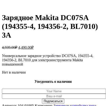
Зарядное Makita DC07SA
(194355-4, 194356-2, BL7010)
3A
Первоначальная
Текущая
4,939.00
₽
4,490.00
₽
цена
цена:
составляла
Универсальное зарядное устройство DC07SA, 194355-4,
4,490.00₽.
194356-2, BL7010 для электроинструмента Makita
4,939.00₽.
повышенной
Нет в наличии
Уведомить о наличии
Артикул:
104.01005
Категория:
Зарядные устройства типа