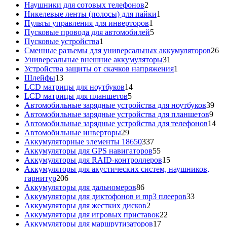
товаров
2
Наушники для сотовых телефонов
2
товара
1
Никелевые ленты (полосы) для пайки
1
1
товар
Пульты управления для инверторов
1
товар
5
Пусковые провода для автомобилей
5
1
товаров
Пусковые устройства
1
товар
26
Сменные разъемы для универсальных аккумуляторов
26
31
то
Универсальные внешние аккумуляторы
31
товар
1
Устройства защиты от скачков напряжения
1
13
товар
Шлейфы
13
товаров
14
LCD матрицы для ноутбуков
14
5
товаров
LCD матрицы для планшетов
5
товаров
39
Автомобильные зарядные устройства для ноутбуков
39
9
тов
Автомобильные зарядные устройства для планшетов
9
тов
14
Автомобильные зарядные устройства для телефонов
14
29
то
Автомобильные инверторы
29
товаров
337
Аккумуляторные элементы 18650
337
товаров
55
Аккумуляторы для GPS навигаторов
55
товаров
15
Аккумуляторы для RAID-контроллеров
15
товаров
Аккумуляторы для акустических систем, наушников,
206
гарнитур
206
товаров
86
Аккумуляторы для дальномеров
86
товаров
33
Аккумуляторы для диктофонов и mp3 плееров
33
2
товара
Аккумуляторы для жестких дисков
2
товара
22
Аккумуляторы для игровых приставок
22
17
товара
Аккумуляторы для маршрутизаторов
17