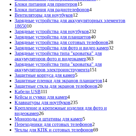
15
товаров
Блоки питания для принтеров
15
товаров
4
Блоки питания для радиотелефонов
4
12
товара
Вентиляторы для ноутбуков
12
товаров
Зарядные устройства для аккумуляторных элементов
10
18650
10
товаров
232
Зарядные устройства для ноутбуков
232
40
товара
Зарядные устройства для планшетов
40
товаров
28
Зарядные устройства для сотовых телефонов
28
товаров
32
Зарядные устройства для фото и видео камер
32
товара
Зарядные устройства типа "кроватка" для
363
аккумуляторов фото и видеокамер
363
товара
Зарядные устройства типа "кроватка" для
151
аккумуляторов электроинструмента
151
5
товар
Защитные корпуса для камер
5
товаров
14
Защитные пленки для экранов планшетов
14
20
товаров
Защитные сткла для экранов телефонов
20
111
товаров
Кабели USB
111
товаров
4
Кейсы и сумки для камер
4
товара
235
Клавиатуры для ноутбуков
235
товаров
Крепление и крепежные изделия для фото и
26
видеокамер
26
товаров
5
Моноподы и штативы для камер
5
товаров
2
Переходники для сотовых телефонов
2
товара
69
Чехлы для КПК и сотовых телефонов
69
товаров