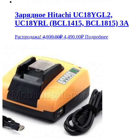
Зарядное Hitachi UC18YGL2,
UC18YRL (BCL1415, BCL1815) 3A
Первоначальная
Текущая
Распродажа!
4,939.00
₽
4,490.00
₽
Подробнее
цена
цена:
составляла
4,490.00₽.
4,939.00₽.