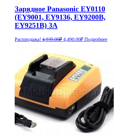
Зарядное Panasonic EY0110
(EY9001, EY9136, EY9200B,
EY9251B) 3A
Первоначальная
Текущая
Распродажа!
4,939.00
₽
4,490.00
₽
Подробнее
цена
цена:
составляла
4,490.00₽.
4,939.00₽.