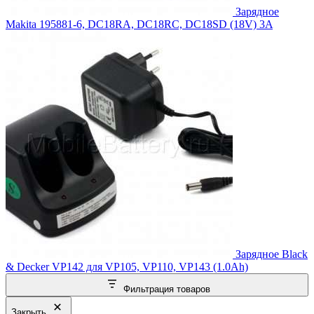
Зарядное
Makita 195881-6, DC18RA, DC18RC, DC18SD (18V) 3A
Зарядное Black
& Decker VP142 для VP105, VP110, VP143 (1.0Ah)
Фильтрация товаров
Закрыть