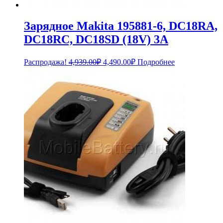
Зарядное Makita 195881-6, DC18RA,
DC18RC, DC18SD (18V) 3A
Первоначальная
Текущая
Распродажа!
4,939.00
₽
4,490.00
₽
Подробнее
цена
цена:
составляла
4,490.00₽.
4,939.00₽.