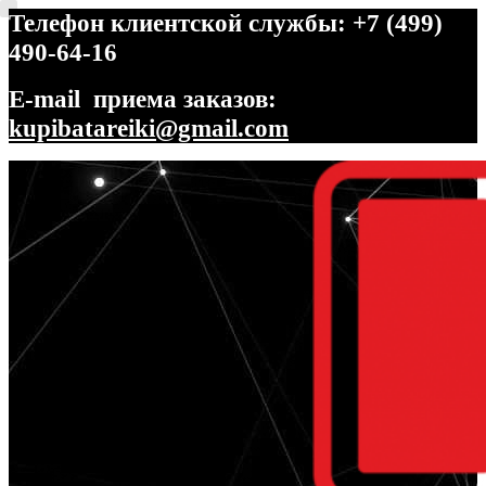
Телефон клиентской службы: +7 (499)
490-64-16
E-mail приема заказов:
kupibatareiki@gmail.com
Перейти
Перейти
к
к
навигации
содержимому