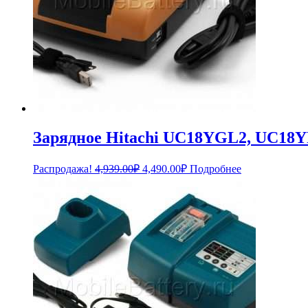
Зарядное Hitachi UC18YGL2, UC18Y
Первоначальная
Текущая
Распродажа!
4,939.00
₽
4,490.00
₽
Подробнее
цена
цена:
составляла
4,490.00₽.
4,939.00₽.