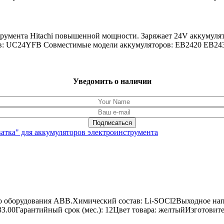
румента Hitachi повышенной мощности. Заряжает 24V аккумулят
ств: UC24YFB Совместимые модели аккумуляторов: EB2420 EB
Уведомить о наличии
ватка" для аккумуляторов электроинструмента
о оборудования ABB.Химический состав: Li-SOCl2Выходное нап
x 33.00Гарантийный срок (мес.): 12Цвет товара: желтыйИзготовит