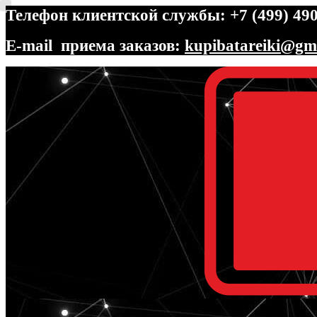
Телефон клиентской службы: +7 (499) 490
E-mail приема заказов:
kupibatareiki@gm
Перейти
Перейти
к
к
навигации
содержимому