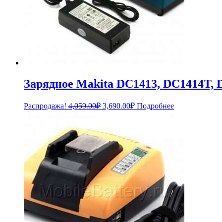
Зарядное Makita DC1413, DC1414T, 
Первоначальная
Текущая
Распродажа!
4,059.00
₽
3,690.00
₽
Подробнее
цена
цена:
составляла
3,690.00₽.
4,059.00₽.