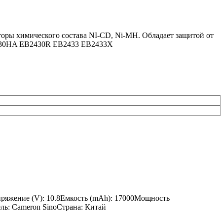
оры химического состава NI-CD, Ni-MH. Обладает защитой от
2430HA EB2430R EB2433 EB2433X
ряжение (V): 10.8Емкость (mAh): 17000Мощность
ель: Cameron SinoСтрана: Китай