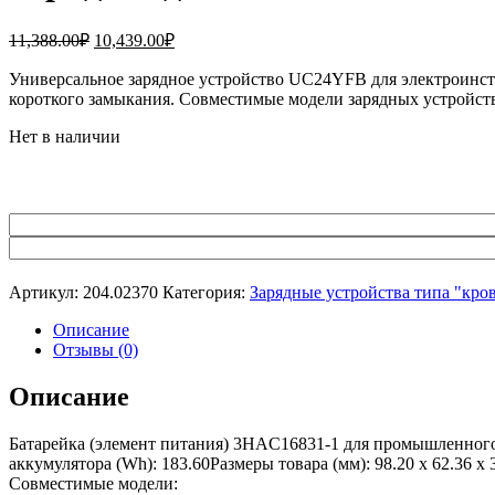
Первоначальная
Текущая
11,388.00
₽
10,439.00
₽
цена
цена:
составляла
Универсальное зарядное устройство UC24YFB для электроинст
10,439.00₽.
короткого замыкания. Совместимые модели зарядных устрой
11,388.00₽.
Нет в наличии
Артикул:
204.02370
Категория:
Зарядные устройства типа "кро
Описание
Отзывы (0)
Описание
Батарейка (элемент питания) 3HAC16831-1 для промышленног
аккумулятора (Wh): 183.60Размеры товара (мм): 98.20 x 62.36 
Совместимые модели: