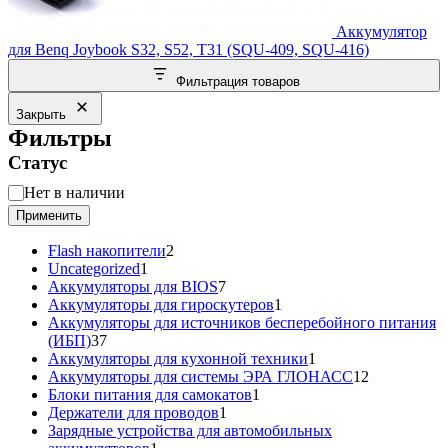
Аккумулятор
для Benq Joybook S32, S52, T31 (SQU-409, SQU-416)
Фильтрация товаров
Закрыть
Фильтры
Статус
Статус
Нет в наличии
Применить
2
Flash накопители
2
1
товара
Uncategorized
1
товар
7
Аккумуляторы для BIOS
7
товаров
1
Аккумуляторы для гироскутеров
1
товар
Аккумуляторы для источников бесперебойного питания
37
(ИБП)
37
товаров
1
Аккумуляторы для кухонной техники
1
товар
12
Аккумуляторы для системы ЭРА ГЛОНАСС
12
1
товаров
Блоки питания для самокатов
1
1
товар
Держатели для проводов
1
товар
Зарядные устройства для автомобильных
1