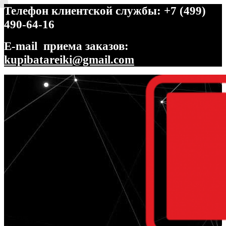
Телефон клиентской службы: +7 (499)
490-64-16
E-mail приема заказов:
kupibatareiki@gmail.com
Перейти
Перейти
к
к
навигации
содержимому