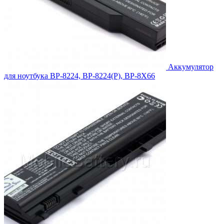
Аккумулятор
для ноутбука BP-8224, BP-8224(P), BP-8X66