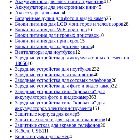
412
товар
Аккумуляторы для электроинструментов
412
45
товаров
Аккумуляторы для электронных книг
45
4
товаров
Аксессуары для камер
4
товара
25
Батарейные ручки для фото и видео камер
25
товаров
28
Блоки питания для LCD мониторов и телевизоров
28
16
това
Блоки питания для WiFi роутеров
16
товаров
10
Блоки питания для игровых приставок
10
15
товаров
Блоки питания для принтеров
15
товаров
4
Блоки питания для радиотелефонов
4
12
товара
Вентиляторы для ноутбуков
12
товаров
Зарядные устройства для аккумуляторных элементов
10
18650
10
товаров
232
Зарядные устройства для ноутбуков
232
40
товара
Зарядные устройства для планшетов
40
товаров
28
Зарядные устройства для сотовых телефонов
28
товаров
32
Зарядные устройства для фото и видео камер
32
товара
Зарядные устройства типа "кроватка" для
363
аккумуляторов фото и видеокамер
363
товара
Зарядные устройства типа "кроватка" для
151
аккумуляторов электроинструмента
151
5
товар
Защитные корпуса для камер
5
товаров
14
Защитные пленки для экранов планшетов
14
20
товаров
Защитные сткла для экранов телефонов
20
111
товаров
Кабели USB
111
товаров
4
Кейсы и сумки для камер
4