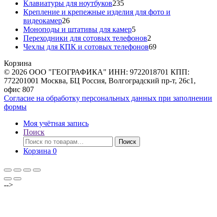
товара
235
Клавиатуры для ноутбуков
235
товаров
Крепление и крепежные изделия для фото и
26
видеокамер
26
товаров
5
Моноподы и штативы для камер
5
товаров
2
Переходники для сотовых телефонов
2
товара
69
Чехлы для КПК и сотовых телефонов
69
товаров
Корзина
© 2026 ООО "ГЕОГРАФИКА" ИНН: 9722018701 КПП:
772201001 Москва, БЦ Россия, Волгоградский пр-т, 26с1,
офис 807
Согласие на обработку персональных данных при заполнении
формы
Моя учётная запись
Поиск
Искать:
Поиск
Корзина
0
-->