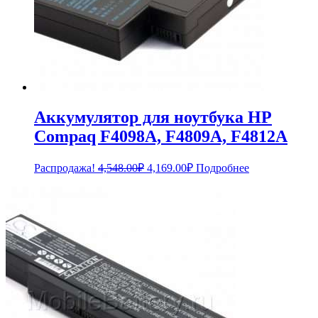
Аккумулятор для ноутбука HP
Compaq F4098A, F4809A, F4812A
Первоначальная
Текущая
Распродажа!
4,548.00
₽
4,169.00
₽
Подробнее
цена
цена:
составляла
4,169.00₽.
4,548.00₽.