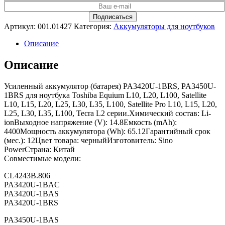
Артикул:
001.01427
Категория:
Аккумуляторы для ноутбуков
Описание
Описание
Усиленный аккумулятор (батарея) PA3420U-1BRS, PA3450U-
1BRS для ноутбука Toshiba Equium L10, L20, L100, Satellite
L10, L15, L20, L25, L30, L35, L100, Satellite Pro L10, L15, L20,
L25, L30, L35, L100, Tecra L2 серии.Химический состав: Li-
ionВыходное напряжение (V): 14.8Емкость (mAh):
4400Мощность аккумулятора (Wh): 65.12Гарантийный срок
(мес.): 12Цвет товара: черныйИзготовитель: Sino
PowerСтрана: Китай
Совместимые модели:
CL4243B.806
PA3420U-1BAC
PA3420U-1BAS
PA3420U-1BRS
PA3450U-1BAS