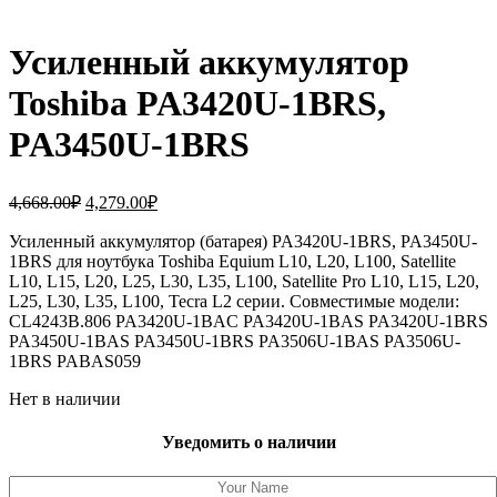
Усиленный аккумулятор
Toshiba PA3420U-1BRS,
PA3450U-1BRS
Первоначальная
Текущая
4,668.00
₽
4,279.00
₽
цена
цена:
составляла
Усиленный аккумулятор (батарея) PA3420U-1BRS, PA3450U-
4,279.00₽.
1BRS для ноутбука Toshiba Equium L10, L20, L100, Satellite
4,668.00₽.
L10, L15, L20, L25, L30, L35, L100, Satellite Pro L10, L15, L20,
L25, L30, L35, L100, Tecra L2 серии. Совместимые модели:
CL4243B.806 PA3420U-1BAC PA3420U-1BAS PA3420U-1BRS
PA3450U-1BAS PA3450U-1BRS PA3506U-1BAS PA3506U-
1BRS PABAS059
Нет в наличии
Уведомить о наличии