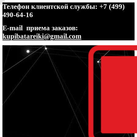
Телефон клиентской службы: +7 (499)
490-64-16
E-mail приема заказов:
kupibatareiki@gmail.com
Перейти
Перейти
к
к
навигации
содержимому