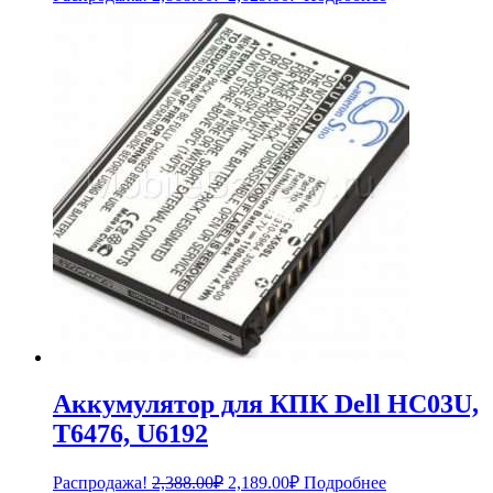
цена
цена:
составляла
2,629.00₽.
2,868.00₽.
Аккумулятор для КПК Dell HC03U,
T6476, U6192
Первоначальная
Текущая
Распродажа!
2,388.00
₽
2,189.00
₽
Подробнее