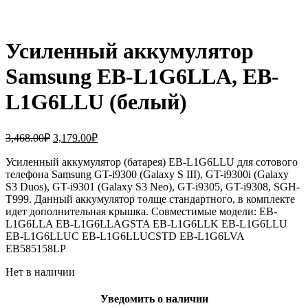
Усиленный аккумулятор
Samsung EB-L1G6LLA, EB-
L1G6LLU (белый)
Первоначальная
Текущая
3,468.00
₽
3,179.00
₽
цена
цена:
составляла
Усиленный аккумулятор (батарея) EB-L1G6LLU для сотового
3,179.00₽.
телефона Samsung GT-i9300 (Galaxy S III), GT-i9300i (Galaxy
3,468.00₽.
S3 Duos), GT-i9301 (Galaxy S3 Neo), GT-i9305, GT-i9308, SGH-
T999. Данный аккумулятор толще стандартного, в комплекте
идет дополнительная крышка. Совместимые модели: EB-
L1G6LLA EB-L1G6LLAGSTA EB-L1G6LLK EB-L1G6LLU
EB-L1G6LLUC EB-L1G6LLUCSTD EB-L1G6LVA
EB585158LP
Нет в наличии
Уведомить о наличии