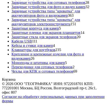
товаров
28
Зарядные устройства для сотовых телефонов
28
товаров
32
Зарядные устройства для фото и видео камер
32
товара
Зарядные устройства типа "кроватка" для
363
аккумуляторов фото и видеокамер
363
товара
Зарядные устройства типа "кроватка" для
151
аккумуляторов электроинструмента
151
5
товар
Защитные корпуса для камер
5
товаров
14
Защитные пленки для экранов планшетов
14
20
товаров
Защитные сткла для экранов телефонов
20
111
товаров
Кабели USB
111
товаров
4
Кейсы и сумки для камер
4
товара
235
Клавиатуры для ноутбуков
235
товаров
Крепление и крепежные изделия для фото и
26
видеокамер
26
товаров
5
Моноподы и штативы для камер
5
товаров
2
Переходники для сотовых телефонов
2
товара
69
Чехлы для КПК и сотовых телефонов
69
товаров
Корзина
© 2026 ООО "ГЕОГРАФИКА" ИНН: 9722018701 КПП:
772201001 Москва, БЦ Россия, Волгоградский пр-т, 26с1,
офис 807
Согласие на обработку персональных данных при заполнении
формы