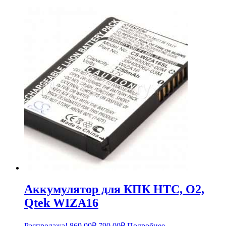
Аккумулятор для КПК HTC, O2,
Qtek WIZA16
Первоначальная
Текущая
Распродажа!
869.00
₽
790.00
₽
Подробнее