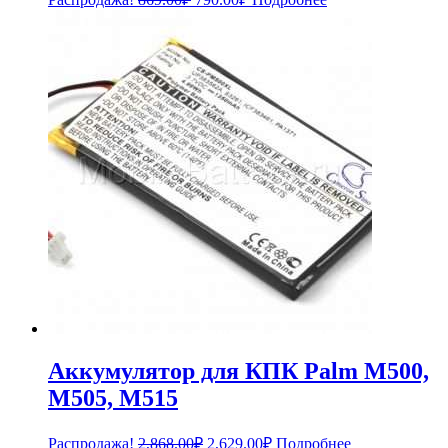
цена
цена:
составляла
790.00₽.
869.00₽.
Аккумулятор для КПК Palm M500,
M505, M515
Первоначальная
Текущая
Распродажа!
2,868.00
₽
2,629.00
₽
Подробнее