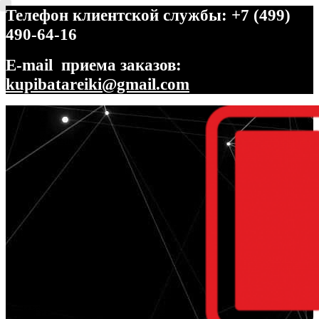
Телефон клиентской службы: +7 (499)
490-64-16
E-mail приема заказов:
kupibatareiki@gmail.com
Перейти
Перейти
к
к
навигации
содержимому