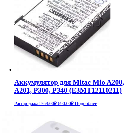
Аккумулятор для Mitac Mio A200,
A201, P300, P340 (E3MT12110211)
Первоначальная
Текущая
Распродажа!
759.00
₽
690.00
₽
Подробнее
цена
цена:
составляла
690.00₽.
759.00₽.