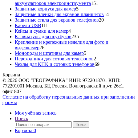
151
аккумуляторов электроинструмента
151
5
товар
Защитные корпуса для камер
5
товаров
14
Защитные пленки для экранов планшетов
14
20
товаров
Защитные сткла для экранов телефонов
20
111
товаров
Кабели USB
111
товаров
4
Кейсы и сумки для камер
4
товара
235
Клавиатуры для ноутбуков
235
товаров
Крепление и крепежные изделия для фото и
26
видеокамер
26
товаров
5
Моноподы и штативы для камер
5
товаров
2
Переходники для сотовых телефонов
2
товара
69
Чехлы для КПК и сотовых телефонов
69
товаров
Корзина
© 2026 ООО "ГЕОГРАФИКА" ИНН: 9722018701 КПП:
772201001 Москва, БЦ Россия, Волгоградский пр-т, 26с1,
офис 807
Согласие на обработку персональных данных при заполнении
формы
Моя учётная запись
Поиск
Искать:
Поиск
Корзина
0