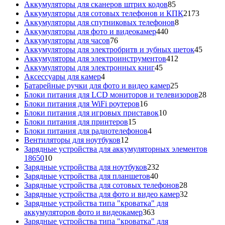
85
товаров
Аккумуляторы для сканеров штрих кодов
85
товаров
2173
Аккумуляторы для сотовых телефонов и КПК
2173
8
товара
Аккумуляторы для спутниковых телефонов
8
440
товаров
Аккумуляторы для фото и видеокамер
440
76
товаров
Аккумуляторы для часов
76
товаров
45
Аккумуляторы для электробритв и зубных щеток
45
412
товар
Аккумуляторы для электроинструментов
412
45
товаров
Аккумуляторы для электронных книг
45
4
товаров
Аксессуары для камер
4
товара
25
Батарейные ручки для фото и видео камер
25
товаров
28
Блоки питания для LCD мониторов и телевизоров
28
16
това
Блоки питания для WiFi роутеров
16
товаров
10
Блоки питания для игровых приставок
10
15
товаров
Блоки питания для принтеров
15
товаров
4
Блоки питания для радиотелефонов
4
12
товара
Вентиляторы для ноутбуков
12
товаров
Зарядные устройства для аккумуляторных элементов
10
18650
10
товаров
232
Зарядные устройства для ноутбуков
232
40
товара
Зарядные устройства для планшетов
40
товаров
28
Зарядные устройства для сотовых телефонов
28
товаров
32
Зарядные устройства для фото и видео камер
32
товара
Зарядные устройства типа "кроватка" для
363
аккумуляторов фото и видеокамер
363
товара
Зарядные устройства типа "кроватка" для