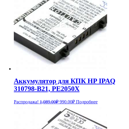
Аккумулятор для КПК HP IPAQ
310798-B21, PE2050X
Первоначальная
Текущая
Распродажа!
1,089.00
₽
990.00
₽
Подробнее
цена
цена:
составляла
990.00₽.
1,089.00₽.