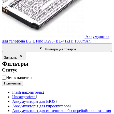
Аккумулятор
для телефона LG L Fino D295 (BL-41ZH) 1500mAh
Фильтрация товаров
Закрыть
Фильтры
Статус
Статус
Нет в наличии
Применить
2
Flash накопители
2
1
товара
Uncategorized
1
товар
7
Аккумуляторы для BIOS
7
товаров
1
Аккумуляторы для гироскутеров
1
товар
Аккумуляторы для источников бесперебойного питания