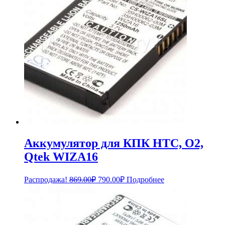
Аккумулятор для КПК HTC, O2,
Qtek WIZA16
Первоначальная
Текущая
Распродажа!
869.00
₽
790.00
₽
Подробнее
цена
цена:
составляла
790.00₽.
869.00₽.