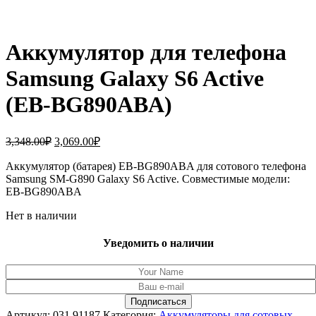
Аккумулятор для телефона
Samsung Galaxy S6 Active
(EB-BG890ABA)
Первоначальная
Текущая
3,348.00
₽
3,069.00
₽
цена
цена:
составляла
Аккумулятор (батарея) EB-BG890ABA для сотового телефона
3,069.00₽.
Samsung SM-G890 Galaxy S6 Active. Совместимые модели:
3,348.00₽.
EB-BG890ABA
Нет в наличии
Уведомить о наличии
Артикул:
031.91187
Категория:
Аккумуляторы для сотовых