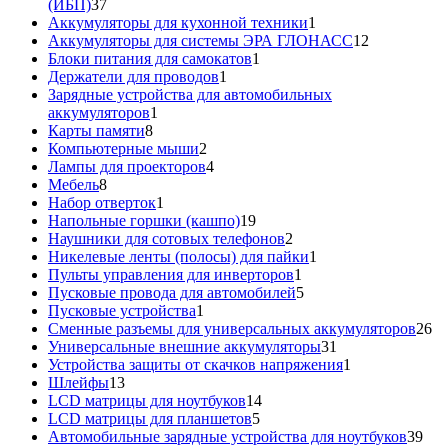
37
(ИБП)
37
товаров
1
Аккумуляторы для кухонной техники
1
товар
12
Аккумуляторы для системы ЭРА ГЛОНАСС
12
1
товаров
Блоки питания для самокатов
1
1
товар
Держатели для проводов
1
товар
Зарядные устройства для автомобильных
1
аккумуляторов
1
8
товар
Карты памяти
8
товаров
2
Компьютерные мыши
2
товара
4
Лампы для проекторов
4
8
товара
Мебель
8
товаров
1
Набор отверток
1
товар
19
Напольные горшки (кашпо)
19
товаров
2
Наушники для сотовых телефонов
2
товара
1
Никелевые ленты (полосы) для пайки
1
1
товар
Пульты управления для инверторов
1
товар
5
Пусковые провода для автомобилей
5
1
товаров
Пусковые устройства
1
товар
26
Сменные разъемы для универсальных аккумуляторов
26
31
то
Универсальные внешние аккумуляторы
31
товар
1
Устройства защиты от скачков напряжения
1
13
товар
Шлейфы
13
товаров
14
LCD матрицы для ноутбуков
14
5
товаров
LCD матрицы для планшетов
5
товаров
39
Автомобильные зарядные устройства для ноутбуков
39