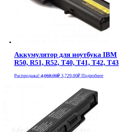
Аккумулятор для ноутбука IBM
R50, R51, R52, T40, T41, T42, T43
Первоначальная
Текущая
Распродажа!
4,068.00
₽
3,729.00
₽
Подробнее
цена
цена:
составляла
3,729.00₽.
4,068.00₽.