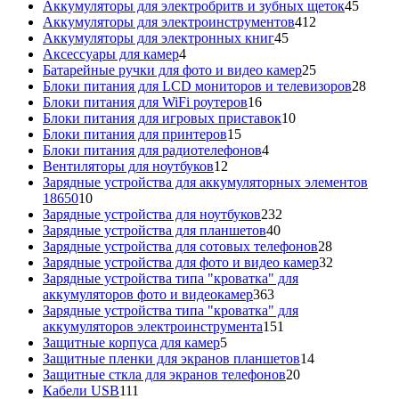
товаров
45
Аккумуляторы для электробритв и зубных щеток
45
412
товар
Аккумуляторы для электроинструментов
412
45
товаров
Аккумуляторы для электронных книг
45
4
товаров
Аксессуары для камер
4
товара
25
Батарейные ручки для фото и видео камер
25
товаров
28
Блоки питания для LCD мониторов и телевизоров
28
16
това
Блоки питания для WiFi роутеров
16
товаров
10
Блоки питания для игровых приставок
10
15
товаров
Блоки питания для принтеров
15
товаров
4
Блоки питания для радиотелефонов
4
12
товара
Вентиляторы для ноутбуков
12
товаров
Зарядные устройства для аккумуляторных элементов
10
18650
10
товаров
232
Зарядные устройства для ноутбуков
232
40
товара
Зарядные устройства для планшетов
40
товаров
28
Зарядные устройства для сотовых телефонов
28
товаров
32
Зарядные устройства для фото и видео камер
32
товара
Зарядные устройства типа "кроватка" для
363
аккумуляторов фото и видеокамер
363
товара
Зарядные устройства типа "кроватка" для
151
аккумуляторов электроинструмента
151
5
товар
Защитные корпуса для камер
5
товаров
14
Защитные пленки для экранов планшетов
14
20
товаров
Защитные сткла для экранов телефонов
20
111
товаров
Кабели USB
111