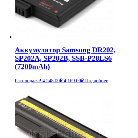
Аккумулятор Samsung DR202,
SP202A, SP202B, SSB-P28LS6
(7200mAh)
Первоначальная
Текущая
Распродажа!
4,548.00
₽
4,169.00
₽
Подробнее
цена
цена:
составляла
4,169.00₽.
4,548.00₽.