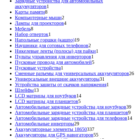
товар
Зарядные устройства для автомобильных
1
аккумуляторов
1
8
товар
Карты памяти
8
товаров
2
Компьютерные мыши
2
товара
4
Лампы для проекторов
4
8
товара
Мебель
8
товаров
1
Набор отверток
1
товар
19
Напольные горшки (кашпо)
19
товаров
2
Наушники для сотовых телефонов
2
товара
1
Никелевые ленты (полосы) для пайки
1
1
товар
Пульты управления для инверторов
1
товар
5
Пусковые провода для автомобилей
5
1
товаров
Пусковые устройства
1
товар
26
Сменные разъемы для универсальных аккумуляторов
26
31
то
Универсальные внешние аккумуляторы
31
товар
1
Устройства защиты от скачков напряжения
1
13
товар
Шлейфы
13
товаров
14
LCD матрицы для ноутбуков
14
5
товаров
LCD матрицы для планшетов
5
товаров
39
Автомобильные зарядные устройства для ноутбуков
39
9
тов
Автомобильные зарядные устройства для планшетов
9
тов
14
Автомобильные зарядные устройства для телефонов
14
29
то
Автомобильные инверторы
29
товаров
337
Аккумуляторные элементы 18650
337
товаров
55
Аккумуляторы для GPS навигаторов
55