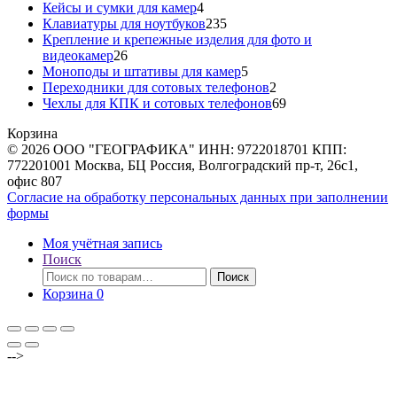
товаров
4
Кейсы и сумки для камер
4
товара
235
Клавиатуры для ноутбуков
235
товаров
Крепление и крепежные изделия для фото и
26
видеокамер
26
товаров
5
Моноподы и штативы для камер
5
товаров
2
Переходники для сотовых телефонов
2
товара
69
Чехлы для КПК и сотовых телефонов
69
товаров
Корзина
© 2026 ООО "ГЕОГРАФИКА" ИНН: 9722018701 КПП:
772201001 Москва, БЦ Россия, Волгоградский пр-т, 26с1,
офис 807
Согласие на обработку персональных данных при заполнении
формы
Моя учётная запись
Поиск
Искать:
Поиск
Корзина
0
-->