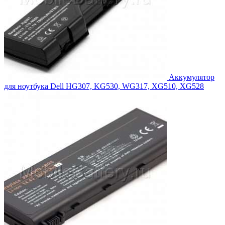
Аккумулятор
для ноутбука Dell HG307, KG530, WG317, XG510, XG528