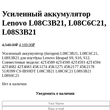
Усиленный аккумулятор
Lenovo L08C3B21, L08C6C21,
L08S3B21
Первоначальная
Текущая
4,548.00
₽
4,169.00
₽
цена
цена:
составляла
Усиленный аккумулятор (батарея) L08C3B21, L08C6C21,
4,169.00₽.
L08S3B21 для ноутбука Lenovo Ideapad S9, S10, S12.
4,548.00₽.
Совместимые модели: 42T4589 42T4590 42T4593 42T4594
42T4682 42T4683 45K1274 45K1275 45K2177 45K2178
51J0399 CS-IBS9DT L08C3B21 L08C6C21 L08S3B21
L08S6C21
Нет в наличии
Уведомить о наличии