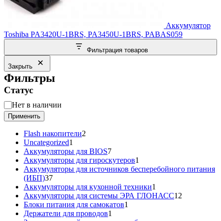
Аккумулятор
Toshiba PA3420U-1BRS, PA3450U-1BRS, PABAS059
Фильтрация товаров
Закрыть
Фильтры
Статус
Статус
Нет в наличии
Применить
2
Flash накопители
2
1
товара
Uncategorized
1
товар
7
Аккумуляторы для BIOS
7
товаров
1
Аккумуляторы для гироскутеров
1
товар
Аккумуляторы для источников бесперебойного питания
37
(ИБП)
37
товаров
1
Аккумуляторы для кухонной техники
1
товар
12
Аккумуляторы для системы ЭРА ГЛОНАСС
12
1
товаров
Блоки питания для самокатов
1
1
товар
Держатели для проводов
1