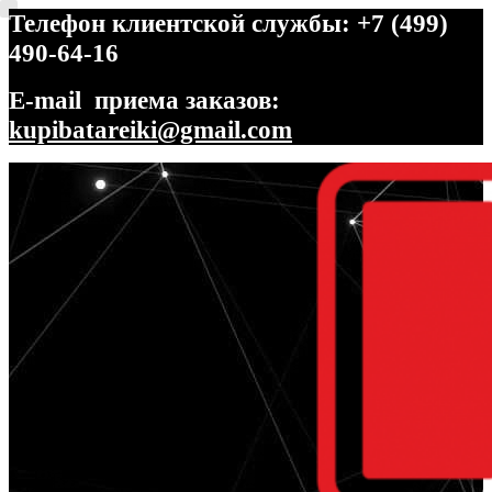
Телефон клиентской службы: +7 (499)
490-64-16
E-mail приема заказов:
kupibatareiki@gmail.com
Перейти
Перейти
к
к
навигации
содержимому