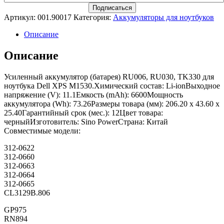
Артикул:
001.90017
Категория:
Аккумуляторы для ноутбуков
Описание
Описание
Усиленный аккумулятор (батарея) RU006, RU030, TK330 для
ноутбука Dell XPS M1530.Химический состав: Li-ionВыходное
напряжение (V): 11.1Емкость (mAh): 6600Мощность
аккумулятора (Wh): 73.26Размеры товара (мм): 206.20 x 43.60 x
25.40Гарантийный срок (мес.): 12Цвет товара:
черныйИзготовитель: Sino PowerСтрана: Китай
Совместимые модели:
312-0622
312-0660
312-0663
312-0664
312-0665
CL3129B.806
GP975
RN894