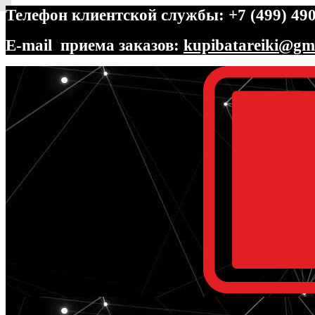
Телефон клиентской службы: +7 (499) 490
E-mail приема заказов:
kupibatareiki@gm
Перейти
Перейти
к
к
навигации
содержимому