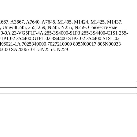
A1667, A3667, A7640, A7645, M1405, M1424, M1425, M1437,
 Uniwill 245, 255, 259, N245, N255, N259. Совместимые
0A 23-VG5F1F-4A 255-3S4000-S1P3 255-3S4400-C1S1 255-
F1P1-02 3S4400-G1P1-02 3S4400-S1P3-02 3S4400-S1S1-02
K6021-1A 7025340000 7027210000 805N00017 805N00033
43-00 SA20067-01 UN255 UN259