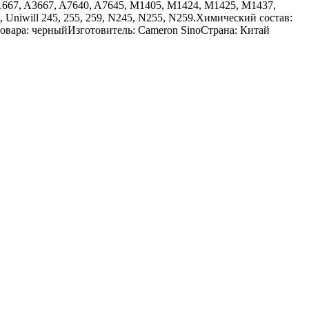
A1667, A3667, A7640, A7645, M1405, M1424, M1425, M1437,
 Uniwill 245, 255, 259, N245, N255, N259.Химический состав:
товара: черныйИзготовитель: Cameron SinoСтрана: Китай