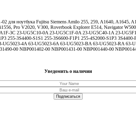
02 для ноутбука Fujitsu Siemens Amilo 255, 259, A1640, A1645, 
556, Pro V2020, V300, Roverbook Explorer E514, Navigator W500,
1F-3C 23-UG5C10-0A 23-UG5C1F-0A 23-UG5C40-1A 23-UG5F10-
P3 255-3S4400-S1S1 255-3S6600-F1P1 255-4S2000-S1P3 3S4400-
63-UG5023-4A 63-UG5023-6A 63-UG5023-BA 63-UG5023-RA 63-U
31490-00 NBP001402-00 NBP001431-00 NBP001440-00 NBP0014
Уведомить о наличии