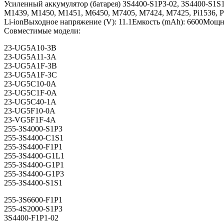
Усиленный аккумулятор (батарея) 3S4400-S1P3-02, 3S4400-S1S1-
M1439, M1450, M1451, M6450, M7405, M7424, M7425, Pi1536, Pi1
Li-ionВыходное напряжение (V): 11.1Емкость (mAh): 6600Мощно
Совместимые модели:
23-UG5A10-3B
23-UG5A11-3A
23-UG5A1F-3B
23-UG5A1F-3C
23-UG5C10-0A
23-UG5C1F-0A
23-UG5C40-1A
23-UG5F10-0A
23-VG5F1F-4A
255-3S4000-S1P3
255-3S4400-C1S1
255-3S4400-F1P1
255-3S4400-G1L1
255-3S4400-G1P1
255-3S4400-G1P3
255-3S4400-S1S1
255-3S6600-F1P1
255-4S2000-S1P3
3S4400-F1P1-02