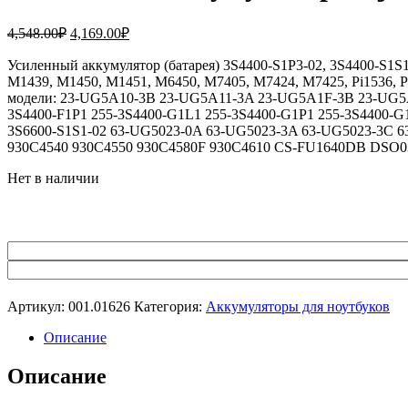
Первоначальная
Текущая
4,548.00
₽
4,169.00
₽
цена
цена:
составляла
Усиленный аккумулятор (батарея) 3S4400-S1P3-02, 3S4400-S1S1-
4,169.00₽.
M1439, M1450, M1451, M6450, M7405, M7424, M7425, Pi1536, Pi1
4,548.00₽.
модели: 23-UG5A10-3B 23-UG5A11-3A 23-UG5A1F-3B 23-UG5A
3S4400-F1P1 255-3S4400-G1L1 255-3S4400-G1P1 255-3S4400-G1
3S6600-S1S1-02 63-UG5023-0A 63-UG5023-3A 63-UG5023-3C 
930C4540 930C4550 930C4580F 930C4610 CS-FU1640DB DSO0
Нет в наличии
Артикул:
001.01626
Категория:
Аккумуляторы для ноутбуков
Описание
Описание