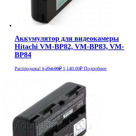
Аккумулятор для видеокамеры
Hitachi VM-BP82, VM-BP83, VM-
BP84
Первоначальная
Текущая
Распродажа!
1,254.00
₽
1,140.00
₽
Подробнее
цена
цена:
составляла
1,140.00₽.
1,254.00₽.