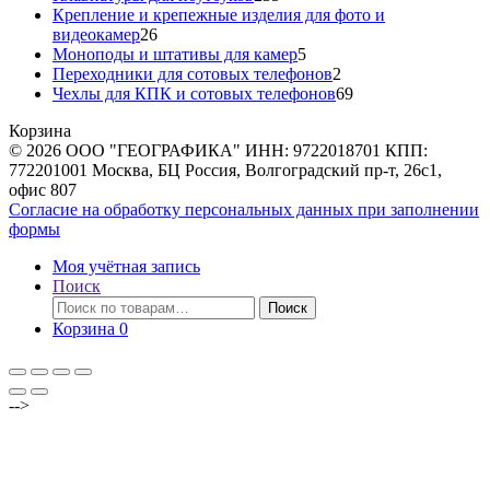
товаров
Крепление и крепежные изделия для фото и
26
видеокамер
26
товаров
5
Моноподы и штативы для камер
5
товаров
2
Переходники для сотовых телефонов
2
товара
69
Чехлы для КПК и сотовых телефонов
69
товаров
Корзина
© 2026 ООО "ГЕОГРАФИКА" ИНН: 9722018701 КПП:
772201001 Москва, БЦ Россия, Волгоградский пр-т, 26с1,
офис 807
Согласие на обработку персональных данных при заполнении
формы
Моя учётная запись
Поиск
Искать:
Поиск
Корзина
0
-->