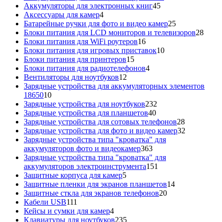
45
товаров
Аккумуляторы для электронных книг
45
4
товаров
Аксессуары для камер
4
товара
25
Батарейные ручки для фото и видео камер
25
товаров
28
Блоки питания для LCD мониторов и телевизоров
28
16
това
Блоки питания для WiFi роутеров
16
товаров
10
Блоки питания для игровых приставок
10
15
товаров
Блоки питания для принтеров
15
товаров
4
Блоки питания для радиотелефонов
4
12
товара
Вентиляторы для ноутбуков
12
товаров
Зарядные устройства для аккумуляторных элементов
10
18650
10
товаров
232
Зарядные устройства для ноутбуков
232
40
товара
Зарядные устройства для планшетов
40
товаров
28
Зарядные устройства для сотовых телефонов
28
товаров
32
Зарядные устройства для фото и видео камер
32
товара
Зарядные устройства типа "кроватка" для
363
аккумуляторов фото и видеокамер
363
товара
Зарядные устройства типа "кроватка" для
151
аккумуляторов электроинструмента
151
5
товар
Защитные корпуса для камер
5
товаров
14
Защитные пленки для экранов планшетов
14
20
товаров
Защитные сткла для экранов телефонов
20
111
товаров
Кабели USB
111
товаров
4
Кейсы и сумки для камер
4
товара
235
Клавиатуры для ноутбуков
235