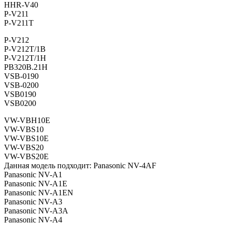
HHR-V40
P-V211
P-V211T
P-V212
P-V212T/1B
P-V212T/1H
PB320B.21H
VSB-0190
VSB-0200
VSB0190
VSB0200
VW-VBH10E
VW-VBS10
VW-VBS10E
VW-VBS20
VW-VBS20E
Данная модель подходит: Panasonic NV-4AF
Panasonic NV-A1
Panasonic NV-A1E
Panasonic NV-A1EN
Panasonic NV-A3
Panasonic NV-A3A
Panasonic NV-A4