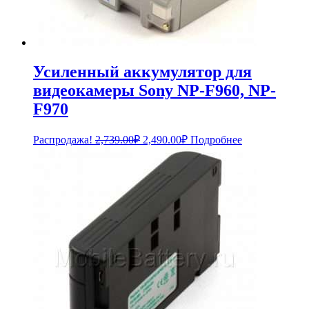
Усиленный аккумулятор для
видеокамеры Sony NP-F960, NP-
F970
Первоначальная
Текущая
Распродажа!
2,739.00
₽
2,490.00
₽
Подробнее
цена
цена:
составляла
2,490.00₽.
2,739.00₽.