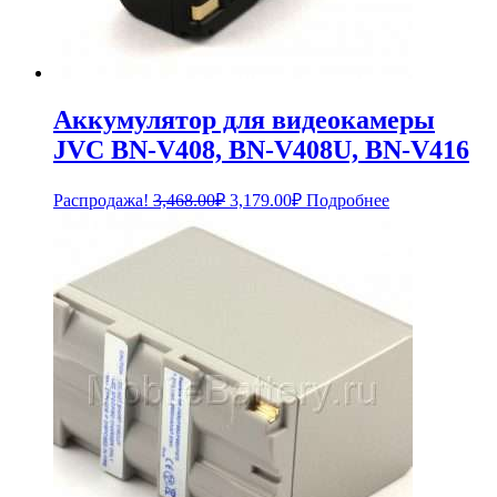
Аккумулятор для видеокамеры
JVC BN-V408, BN-V408U, BN-V416
Первоначальная
Текущая
Распродажа!
3,468.00
₽
3,179.00
₽
Подробнее
цена
цена:
составляла
3,179.00₽.
3,468.00₽.