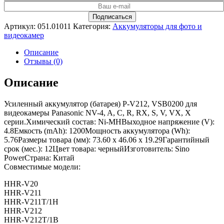
Артикул:
051.01011
Категория:
Аккумуляторы для фото и
видеокамер
Описание
Отзывы (0)
Описание
Усиленный аккумулятор (батарея) P-V212, VSB0200 для
видеокамеры Panasonic NV-4, A, C, R, RX, S, V, VX, X
серии.Химический состав: Ni-MHВыходное напряжение (V):
4.8Емкость (mAh): 1200Мощность аккумулятора (Wh):
5.76Размеры товара (мм): 73.60 x 46.06 x 19.29Гарантийный
срок (мес.): 12Цвет товара: черныйИзготовитель: Sino
PowerСтрана: Китай
Совместимые модели:
HHR-V20
HHR-V211
HHR-V211T/1H
HHR-V212
HHR-V212T/1B