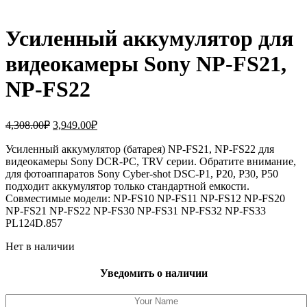
Усиленный аккумулятор для
видеокамеры Sony NP-FS21,
NP-FS22
Первоначальная
Текущая
4,308.00
₽
3,949.00
₽
цена
цена:
составляла
Усиленный аккумулятор (батарея) NP-FS21, NP-FS22 для
3,949.00₽.
видеокамеры Sony DCR-PC, TRV серии. Обратите внимание,
4,308.00₽.
для фотоаппаратов Sony Cyber-shot DSC-P1, P20, P30, P50
подходит аккумулятор только стандартной емкости.
Совместимые модели: NP-FS10 NP-FS11 NP-FS12 NP-FS20
NP-FS21 NP-FS22 NP-FS30 NP-FS31 NP-FS32 NP-FS33
PL124D.857
Нет в наличии
Уведомить о наличии