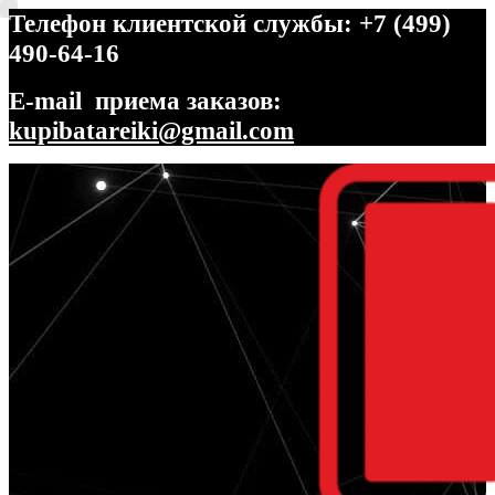
Телефон клиентской службы: +7 (499)
490-64-16
E-mail приема заказов:
kupibatareiki@gmail.com
Перейти
Перейти
к
к
навигации
содержимому