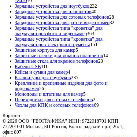
10
18650
10
товаров
232
Зарядные устройства для ноутбуков
232
40
товара
Зарядные устройства для планшетов
40
товаров
28
Зарядные устройства для сотовых телефонов
28
товаров
32
Зарядные устройства для фото и видео камер
32
товара
Зарядные устройства типа "кроватка" для
363
аккумуляторов фото и видеокамер
363
товара
Зарядные устройства типа "кроватка" для
151
аккумуляторов электроинструмента
151
5
товар
Защитные корпуса для камер
5
товаров
14
Защитные пленки для экранов планшетов
14
20
товаров
Защитные сткла для экранов телефонов
20
111
товаров
Кабели USB
111
товаров
4
Кейсы и сумки для камер
4
товара
235
Клавиатуры для ноутбуков
235
товаров
Крепление и крепежные изделия для фото и
26
видеокамер
26
товаров
5
Моноподы и штативы для камер
5
товаров
2
Переходники для сотовых телефонов
2
товара
69
Чехлы для КПК и сотовых телефонов
69
товаров
Корзина
© 2026 ООО "ГЕОГРАФИКА" ИНН: 9722018701 КПП:
772201001 Москва, БЦ Россия, Волгоградский пр-т, 26с1,
офис 807