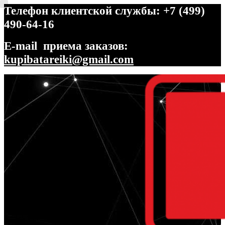
Телефон клиентской службы: +7 (499)
490-64-16
E-mail приема заказов:
kupibatareiki@gmail.com
Перейти
Перейти
к
к
навигации
содержимому