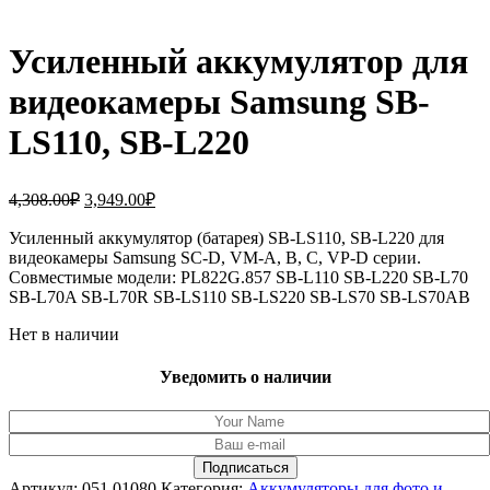
Усиленный аккумулятор для
видеокамеры Samsung SB-
LS110, SB-L220
Первоначальная
Текущая
4,308.00
₽
3,949.00
₽
цена
цена:
составляла
Усиленный аккумулятор (батарея) SB-LS110, SB-L220 для
3,949.00₽.
видеокамеры Samsung SC-D, VM-A, B, C, VP-D серии.
4,308.00₽.
Совместимые модели: PL822G.857 SB-L110 SB-L220 SB-L70
SB-L70A SB-L70R SB-LS110 SB-LS220 SB-LS70 SB-LS70AB
Нет в наличии
Уведомить о наличии
Артикул:
051.01080
Категория:
Аккумуляторы для фото и