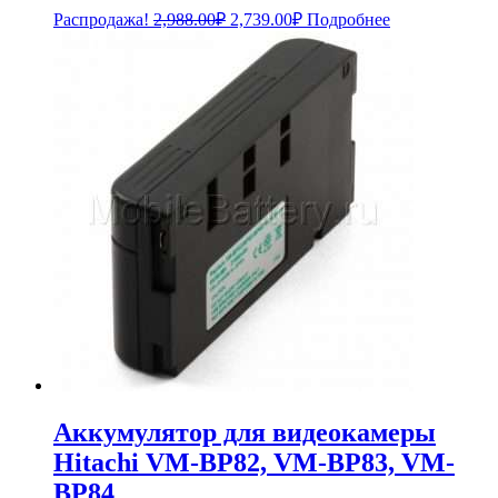
Первоначальная
Текущая
Распродажа!
2,988.00
₽
2,739.00
₽
Подробнее
цена
цена:
составляла
2,739.00₽.
2,988.00₽.
Аккумулятор для видеокамеры
Hitachi VM-BP82, VM-BP83, VM-
BP84