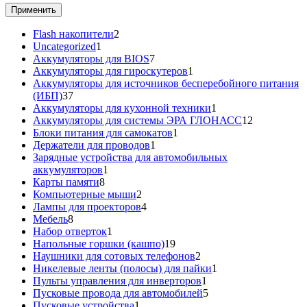
Применить
2
Flash накопители
2
1
товара
Uncategorized
1
товар
7
Аккумуляторы для BIOS
7
товаров
1
Аккумуляторы для гироскутеров
1
товар
Аккумуляторы для источников бесперебойного питания
37
(ИБП)
37
товаров
1
Аккумуляторы для кухонной техники
1
товар
12
Аккумуляторы для системы ЭРА ГЛОНАСС
12
1
товаров
Блоки питания для самокатов
1
1
товар
Держатели для проводов
1
товар
Зарядные устройства для автомобильных
1
аккумуляторов
1
8
товар
Карты памяти
8
товаров
2
Компьютерные мыши
2
товара
4
Лампы для проекторов
4
8
товара
Мебель
8
товаров
1
Набор отверток
1
товар
19
Напольные горшки (кашпо)
19
товаров
2
Наушники для сотовых телефонов
2
товара
1
Никелевые ленты (полосы) для пайки
1
1
товар
Пульты управления для инверторов
1
товар
5
Пусковые провода для автомобилей
5
1
товаров
Пусковые устройства
1