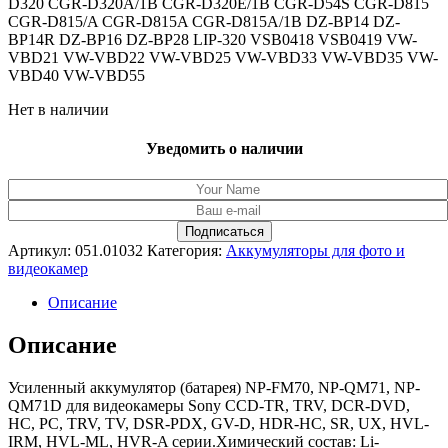
D320 CGR-D320A/1B CGR-D320E/1B CGR-D54S CGR-D815
CGR-D815/A CGR-D815A CGR-D815A/1B DZ-BP14 DZ-
BP14R DZ-BP16 DZ-BP28 LIP-320 VSB0418 VSB0419 VW-
VBD21 VW-VBD22 VW-VBD25 VW-VBD33 VW-VBD35 VW-
VBD40 VW-VBD55
Нет в наличии
Уведомить о наличии
Артикул:
051.01032
Категория:
Аккумуляторы для фото и
видеокамер
Описание
Описание
Усиленный аккумулятор (батарея) NP-FM70, NP-QM71, NP-
QM71D для видеокамеры Sony CCD-TR, TRV, DCR-DVD,
HC, PC, TRV, TV, DSR-PDX, GV-D, HDR-HC, SR, UX, HVL-
IRM, HVL-ML, HVR-A серии.Химический состав: Li-