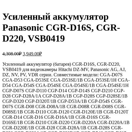
Усиленный аккумулятор
Panasonic CGR-D16S, CGR-
D220, VSB0419
Первоначальная
Текущая
4,308.00
₽
3,949.00
₽
цена
цена:
составляла
Усиленный аккумулятор (батарея) CGR-D16S, CGR-D220,
3,949.00₽.
VSB0419 для видеокамеры Hitachi DZ-MV, Panasonic AG, AJ,
4,308.00₽.
DZ, NV, PV, VDR серии. Совместимые модели: CGA-D07S
CGA-D53 CGA-D53SE CGA-D53SE/1B CGA-D53SE/1H CGA-
D54 CGA-D54S CGA-D54SE CGA-D54SE/1B CGA-D54SE/1H
CGP-D07S CGP-D110 CGP-D14 CGP-D14S CGP-D210 CGP-
D28 CGP-D28A/1A CGP-D28A/1B CGP-D28S CGP-D28SE/1B
CGP-D320 CGP-D320T/1B CGP-D53A/1B CGP-D54S CGR-
D07S CGR-D08 CGR-D08A/1B CGR-D08R CGR-D08S CGR-
D08SE/1B CGR-D110 CGR-D120 CGR-D120E/1B CGR-D120T
CGR-D14 CGR-D16 CGR-D16A/1B CGR-D16S CGR-
D16SE/1B CGR-D210 CGR-D220 CGR-D220A CGR-D220A/1B
CGR-D220E/1B CGR-D28 CGR-D28A/1B CGR-D28S CGR-