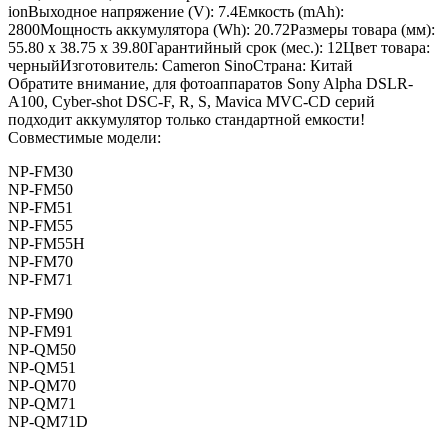
ionВыходное напряжение (V): 7.4Емкость (mAh):
2800Мощность аккумулятора (Wh): 20.72Размеры товара (мм):
55.80 x 38.75 x 39.80Гарантийный срок (мес.): 12Цвет товара:
черныйИзготовитель: Cameron SinoСтрана: Китай
Обратите внимание, для фотоаппаратов Sony Alpha DSLR-
A100, Cyber-shot DSC-F, R, S, Mavica MVC-CD серий
подходит аккумулятор только стандартной емкости!
Совместимые модели:
NP-FM30
NP-FM50
NP-FM51
NP-FM55
NP-FM55H
NP-FM70
NP-FM71
NP-FM90
NP-FM91
NP-QM50
NP-QM51
NP-QM70
NP-QM71
NP-QM71D