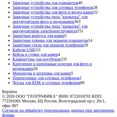
40
товара
Зарядные устройства для планшетов
40
товаров
28
Зарядные устройства для сотовых телефонов
28
товаров
32
Зарядные устройства для фото и видео камер
32
товара
Зарядные устройства типа "кроватка" для
363
аккумуляторов фото и видеокамер
363
товара
Зарядные устройства типа "кроватка" для
151
аккумуляторов электроинструмента
151
5
товар
Защитные корпуса для камер
5
товаров
14
Защитные пленки для экранов планшетов
14
20
товаров
Защитные сткла для экранов телефонов
20
111
товаров
Кабели USB
111
товаров
4
Кейсы и сумки для камер
4
товара
235
Клавиатуры для ноутбуков
235
товаров
Крепление и крепежные изделия для фото и
26
видеокамер
26
товаров
5
Моноподы и штативы для камер
5
товаров
2
Переходники для сотовых телефонов
2
товара
69
Чехлы для КПК и сотовых телефонов
69
товаров
Корзина
© 2026 ООО "ГЕОГРАФИКА" ИНН: 9722018701 КПП:
772201001 Москва, БЦ Россия, Волгоградский пр-т, 26с1,
офис 807
Согласие на обработку персональных данных при заполнении
формы