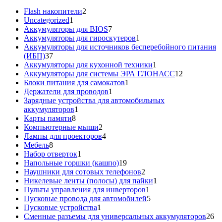
2
Flash накопители
2
1
товара
Uncategorized
1
товар
7
Аккумуляторы для BIOS
7
товаров
1
Аккумуляторы для гироскутеров
1
товар
Аккумуляторы для источников бесперебойного питания
37
(ИБП)
37
товаров
1
Аккумуляторы для кухонной техники
1
товар
12
Аккумуляторы для системы ЭРА ГЛОНАСС
12
1
товаров
Блоки питания для самокатов
1
1
товар
Держатели для проводов
1
товар
Зарядные устройства для автомобильных
1
аккумуляторов
1
8
товар
Карты памяти
8
товаров
2
Компьютерные мыши
2
товара
4
Лампы для проекторов
4
8
товара
Мебель
8
товаров
1
Набор отверток
1
товар
19
Напольные горшки (кашпо)
19
товаров
2
Наушники для сотовых телефонов
2
товара
1
Никелевые ленты (полосы) для пайки
1
1
товар
Пульты управления для инверторов
1
товар
5
Пусковые провода для автомобилей
5
1
товаров
Пусковые устройства
1
товар
26
Сменные разъемы для универсальных аккумуляторов
26