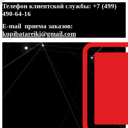
Телефон клиентской службы: +7 (499)
490-64-16
E-mail приема заказов:
kupibatareiki@gmail.com
Перейти
Перейти
к
к
навигации
содержимому