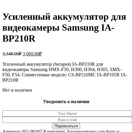
Усиленный аккумулятор для
видеокамеры Samsung IA-
BP210R
Первоначальная
Текущая
3,348.00
₽
3,069.00
₽
цена
цена:
составляла
Усиленный аккумулятор (батарея) IA-BP210R для
3,069.00₽.
видеокамеры Samsung HMX-F50, H300, H304, H305, SMX-
3,348.00₽.
F50, F54. Совместимые модели: CS-BP210MC IA-BP105R IA-
BP210R
Нет в наличии
Уведомить о наличии
Артикул:
051.90207
Категория:
Аккумуляторы для фото и