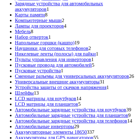
товар
Зарядные устройства для автомобильных
1
аккумуляторов
1
8
товар
Карты памяти
8
товаров
2
Компьютерные мыши
2
товара
4
Лампы для проекторов
4
8
товара
Мебель
8
товаров
1
Набор отверток
1
товар
19
Напольные горшки (кашпо)
19
товаров
2
Наушники для сотовых телефонов
2
товара
1
Никелевые ленты (полосы) для пайки
1
1
товар
Пульты управления для инверторов
1
товар
5
Пусковые провода для автомобилей
5
1
товаров
Пусковые устройства
1
товар
26
Сменные разъемы для универсальных аккумуляторов
26
31
то
Универсальные внешние аккумуляторы
31
товар
1
Устройства защиты от скачков напряжения
1
13
товар
Шлейфы
13
товаров
14
LCD матрицы для ноутбуков
14
5
товаров
LCD матрицы для планшетов
5
товаров
39
Автомобильные зарядные устройства для ноутбуков
39
9
тов
Автомобильные зарядные устройства для планшетов
9
тов
14
Автомобильные зарядные устройства для телефонов
14
29
то
Автомобильные инверторы
29
товаров
337
Аккумуляторные элементы 18650
337
товаров
55
Аккумуляторы для GPS навигаторов
55