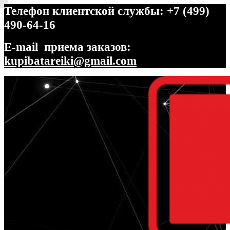
Телефон клиентской службы: +7 (499)
490-64-16
E-mail приема заказов:
kupibatareiki@gmail.com
Перейти
Перейти
к
к
навигации
содержимому