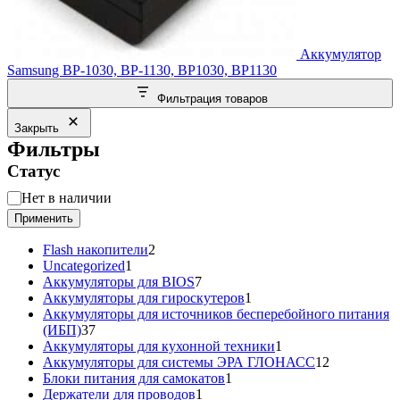
Аккумулятор
Samsung BP-1030, BP-1130, BP1030, BP1130
Фильтрация товаров
Закрыть
Фильтры
Статус
Статус
Нет в наличии
Применить
2
Flash накопители
2
1
товара
Uncategorized
1
товар
7
Аккумуляторы для BIOS
7
товаров
1
Аккумуляторы для гироскутеров
1
товар
Аккумуляторы для источников бесперебойного питания
37
(ИБП)
37
товаров
1
Аккумуляторы для кухонной техники
1
товар
12
Аккумуляторы для системы ЭРА ГЛОНАСС
12
1
товаров
Блоки питания для самокатов
1
1
товар
Держатели для проводов
1