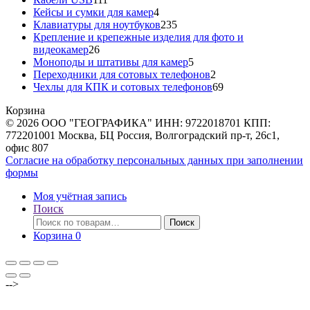
товаров
4
Кейсы и сумки для камер
4
товара
235
Клавиатуры для ноутбуков
235
товаров
Крепление и крепежные изделия для фото и
26
видеокамер
26
товаров
5
Моноподы и штативы для камер
5
товаров
2
Переходники для сотовых телефонов
2
товара
69
Чехлы для КПК и сотовых телефонов
69
товаров
Корзина
© 2026 ООО "ГЕОГРАФИКА" ИНН: 9722018701 КПП:
772201001 Москва, БЦ Россия, Волгоградский пр-т, 26с1,
офис 807
Согласие на обработку персональных данных при заполнении
формы
Моя учётная запись
Поиск
Искать:
Поиск
Корзина
0
-->