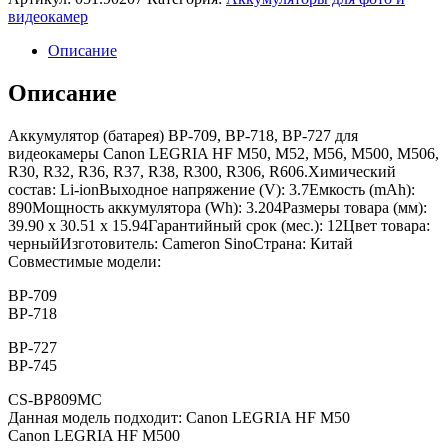
видеокамер
Описание
Описание
Аккумулятор (батарея) BP-709, BP-718, BP-727 для
видеокамеры Canon LEGRIA HF M50, M52, M56, M500, M506,
R30, R32, R36, R37, R38, R300, R306, R606.Химический
состав: Li-ionВыходное напряжение (V): 3.7Емкость (mAh):
890Мощность аккумулятора (Wh): 3.204Размеры товара (мм):
39.90 x 30.51 x 15.94Гарантийный срок (мес.): 12Цвет товара:
черныйИзготовитель: Cameron SinoСтрана: Китай
Совместимые модели:
BP-709
BP-718
BP-727
BP-745
CS-BP809MC
Данная модель подходит: Canon LEGRIA HF M50
Canon LEGRIA HF M500