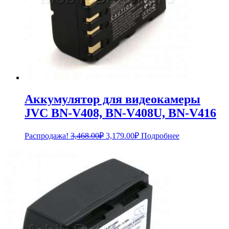
Аккумулятор для видеокамеры
JVC BN-V408, BN-V408U, BN-V416
Первоначальная
Текущая
Распродажа!
3,468.00
₽
3,179.00
₽
Подробнее
цена
цена:
составляла
3,179.00₽.
3,468.00₽.