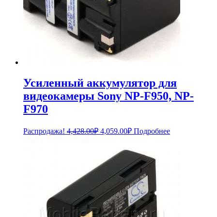
Усиленный аккумулятор для
видеокамеры Sony NP-F950, NP-
F970
Первоначальная
Текущая
Распродажа!
4,428.00
₽
4,059.00
₽
Подробнее
цена
цена:
составляла
4,059.00₽.
4,428.00₽.