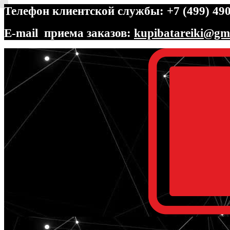
Телефон клиентской службы: +7 (499) 490
E-mail приема заказов:
kupibatareiki@gm
Перейти
Перейти
к
к
навигации
содержимому