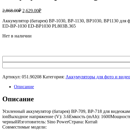
Первоначальная
Текущая
2,868.00
₽
2,629.00
₽
цена
цена:
составляла
Аккумулятор (батарея) BP-1030, BP-1130, BP1030, BP1130 дл
2,629.00₽.
ED-BP-1030 ED-BP1030 PL803B.365
2,868.00₽.
Нет в наличии
Артикул:
051.90208
Категория:
Аккумуляторы для фото и виде
Описание
Описание
Усиленный аккумулятор (батарея) BP-709, BP-718 для видеока
ionВыходное напряжение (V): 3.6Емкость (mAh): 1600Мощность а
черныйИзготовитель: Sino PowerСтрана: Китай
Совместимые модели: