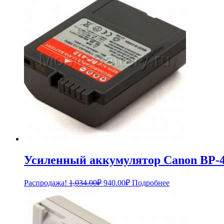
2,739.00₽.
Усиленный аккумулятор Canon BP-40
Первоначальная
Текущая
Распродажа!
1,034.00
₽
940.00
₽
Подробнее
цена
цена:
составляла
940.00₽.
1,034.00₽.