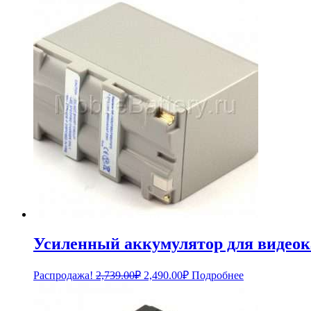
Усиленный аккумулятор для видеок
Первоначальная
Текущая
Распродажа!
2,739.00
₽
2,490.00
₽
Подробнее
цена
цена:
составляла
2,490.00₽.