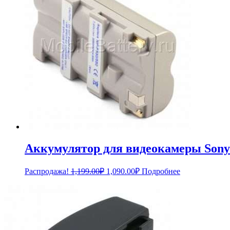
Аккумулятор для видеокамеры Sony 
Первоначальная
Текущая
Распродажа!
1,199.00
₽
1,090.00
₽
Подробнее
цена
цена:
составляла
1,090.00₽.
1,199.00₽.