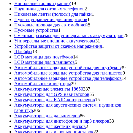
товар
19
Напольные горшки (кашпо)
19
товаров
2
Наушники для сотовых телефонов
2
товара
1
Никелевые ленты (полосы) для пайки
1
1
товар
Пульты управления для инверторов
1
товар
5
Пусковые провода для автомобилей
5
1
товаров
Пусковые устройства
1
товар
26
Сменные разъемы для универсальных аккумуляторов
26
31
то
Универсальные внешние аккумуляторы
31
товар
1
Устройства защиты от скачков напряжения
1
13
товар
Шлейфы
13
товаров
14
LCD матрицы для ноутбуков
14
5
товаров
LCD матрицы для планшетов
5
товаров
39
Автомобильные зарядные устройства для ноутбуков
39
9
тов
Автомобильные зарядные устройства для планшетов
9
тов
14
Автомобильные зарядные устройства для телефонов
14
29
то
Автомобильные инверторы
29
товаров
337
Аккумуляторные элементы 18650
337
товаров
55
Аккумуляторы для GPS навигаторов
55
товаров
15
Аккумуляторы для RAID-контроллеров
15
товаров
Аккумуляторы для акустических систем, наушников,
206
гарнитур
206
товаров
86
Аккумуляторы для дальномеров
86
товаров
33
Аккумуляторы для диктофонов и mp3 плееров
33
2
товара
Аккумуляторы для жестких дисков
2
товара
22
Аккумуляторы для игровых приставок
22