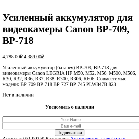
Усиленный аккумулятор для
видеокамеры Canon BP-709,
BP-718
Первоначальная
Текущая
4,788.00
₽
4,389.00
₽
цена
цена:
составляла
Усиленный аккумулятор (батарея) BP-709, BP-718 для
4,389.00₽.
видеокамеры Canon LEGRIA HF M50, M52, M56, M500, M506,
4,788.00₽.
R30, R32, R36, R37, R38, R300, R306, R606. Совместимые
модели: BP-709 BP-718 BP-727 BP-745 PLW847B.823
Нет в наличии
Уведомить о наличии
Артикул:
051.90259
Категория:
Аккумуляторы для фото и