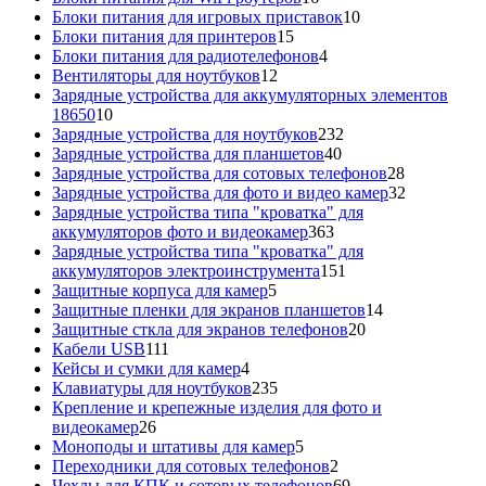
товаров
10
Блоки питания для игровых приставок
10
15
товаров
Блоки питания для принтеров
15
товаров
4
Блоки питания для радиотелефонов
4
12
товара
Вентиляторы для ноутбуков
12
товаров
Зарядные устройства для аккумуляторных элементов
10
18650
10
товаров
232
Зарядные устройства для ноутбуков
232
40
товара
Зарядные устройства для планшетов
40
товаров
28
Зарядные устройства для сотовых телефонов
28
товаров
32
Зарядные устройства для фото и видео камер
32
товара
Зарядные устройства типа "кроватка" для
363
аккумуляторов фото и видеокамер
363
товара
Зарядные устройства типа "кроватка" для
151
аккумуляторов электроинструмента
151
5
товар
Защитные корпуса для камер
5
товаров
14
Защитные пленки для экранов планшетов
14
20
товаров
Защитные сткла для экранов телефонов
20
111
товаров
Кабели USB
111
товаров
4
Кейсы и сумки для камер
4
товара
235
Клавиатуры для ноутбуков
235
товаров
Крепление и крепежные изделия для фото и
26
видеокамер
26
товаров
5
Моноподы и штативы для камер
5
товаров
2
Переходники для сотовых телефонов
2
товара
69
Чехлы для КПК и сотовых телефонов
69