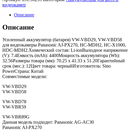
видеокамер
Описание
Описание
Усиленный аккумулятор (батарея) VW-VBD29, VW-VBD58
для видеокамеры Panasonic AJ-PX270, HC-MDH2, HC-X1000,
HDC-MDH2.Химический состав: Li-ionВыходное напряжение
(V): 7.4Емкость (mAh): 4400Мощность аккумулятора (Wh):
32.56Размеры товара (мм): 70.25 x 41.33 x 51.20Гарантийный
срок (мес.): 12Цвет товара: черныйИзготовитель: Sino
PowerСтрана: Китай
Совместимые модели:
VW-VBD29
VW-VBD58
VW-VBD78
VW-VBR59
VW-VBR89G
Данная модель подходит: Panasonic AG-AC30
Panasonic AJ-PX270