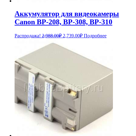
Аккумулятор для видеокамеры
Canon BP-208, BP-308, BP-310
Первоначальная
Текущая
Распродажа!
2,988.00
₽
2,739.00
₽
Подробнее
цена
цена:
составляла
2,739.00₽.
2,988.00₽.