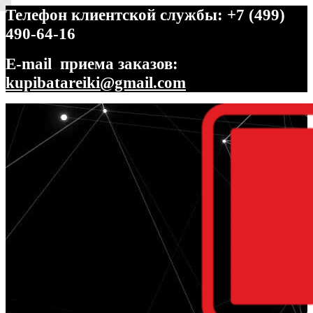
Телефон клиентской службы: +7 (499)
490-64-16
E-mail приема заказов:
kupibatareiki@gmail.com
Перейти
Перейти
к
к
навигации
содержимому