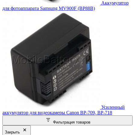
Аккумулятор
для фотоаппарата Samsung MV900F (BP88B)
Усиленный
аккумулятор для видеокамеры Canon BP-709, BP-718
Фильтрация товаров
Закрыть