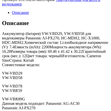
видеокамер
Описание
Описание
Аккумулятор (батарея) VW-VBD29, VW-VBD58 для
видеокамеры Panasonic AJ-PX270, HC-MDH2, HC-X1000,
HDC-MDH2.Химический состав: Li-ionВыходное напряжение
(V): 7.4Емкость (mAh): 2200Мощность аккумулятора (Wh):
16.28Размеры товара (мм): 69.46 x 41.42 x 30.22Гарантийный
срок (мес.): 12Цвет товара: черныйИзготовитель: Cameron
SinoСтрана: Китай
Совместимые модели:
VW-VBD29
VW-VBD58
VW-VBD78
VW-VBR59
VW-VBR89G
Данная модель подходит: Panasonic AG-AC30
Panasonic AJ-PX270