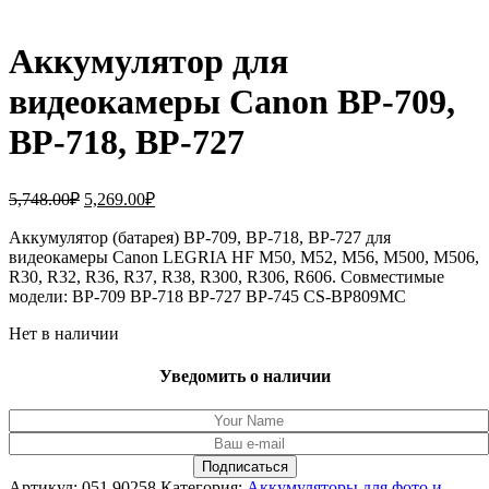
Аккумулятор для
видеокамеры Canon BP-709,
BP-718, BP-727
Первоначальная
Текущая
5,748.00
₽
5,269.00
₽
цена
цена:
составляла
Аккумулятор (батарея) BP-709, BP-718, BP-727 для
5,269.00₽.
видеокамеры Canon LEGRIA HF M50, M52, M56, M500, M506,
5,748.00₽.
R30, R32, R36, R37, R38, R300, R306, R606. Совместимые
модели: BP-709 BP-718 BP-727 BP-745 CS-BP809MC
Нет в наличии
Уведомить о наличии
Артикул:
051.90258
Категория:
Аккумуляторы для фото и