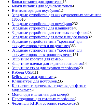
15
товаров
Блоки питания для принтеров
15
товаров
4
Блоки питания для радиотелефонов
4
12
товара
Вентиляторы для ноутбуков
12
товаров
Зарядные устройства для аккумуляторных элементов
10
18650
10
товаров
232
Зарядные устройства для ноутбуков
232
40
товара
Зарядные устройства для планшетов
40
товаров
28
Зарядные устройства для сотовых телефонов
28
товаров
32
Зарядные устройства для фото и видео камер
32
товара
Зарядные устройства типа "кроватка" для
363
аккумуляторов фото и видеокамер
363
товара
Зарядные устройства типа "кроватка" для
151
аккумуляторов электроинструмента
151
5
товар
Защитные корпуса для камер
5
товаров
14
Защитные пленки для экранов планшетов
14
20
товаров
Защитные сткла для экранов телефонов
20
111
товаров
Кабели USB
111
товаров
4
Кейсы и сумки для камер
4
товара
235
Клавиатуры для ноутбуков
235
товаров
Крепление и крепежные изделия для фото и
26
видеокамер
26
товаров
5
Моноподы и штативы для камер
5
товаров
2
Переходники для сотовых телефонов
2
товара
69
Чехлы для КПК и сотовых телефонов
69
товаров