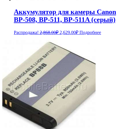
Аккумулятор для камеры Canon
BP-508, BP-511, BP-511A (серый)
Первоначальная
Текущая
Распродажа!
2,868.00
₽
2,629.00
₽
Подробнее
цена
цена:
составляла
2,629.00₽.
2,868.00₽.