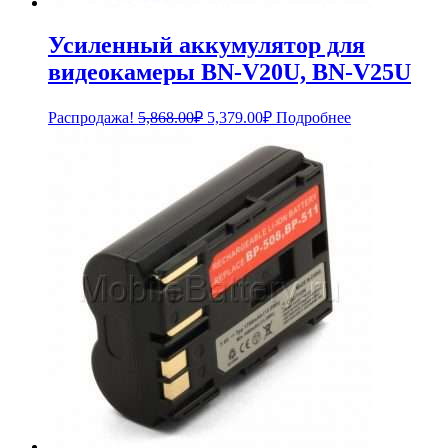
Усиленный аккумулятор для
видеокамеры BN-V20U, BN-V25U
Первоначальная
Текущая
Распродажа!
5,868.00
₽
5,379.00
₽
Подробнее
цена
цена:
составляла
5,379.00₽.
5,868.00₽.