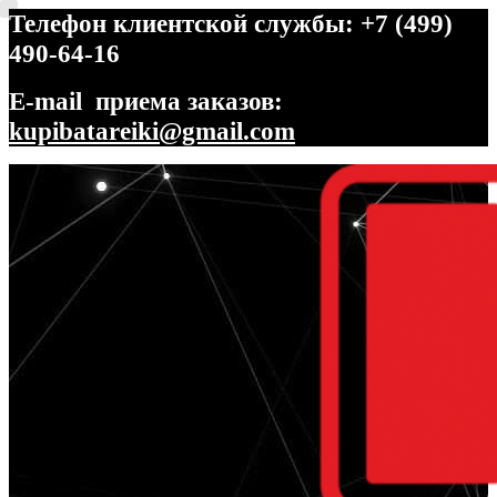
Телефон клиентской службы: +7 (499)
490-64-16
E-mail приема заказов:
kupibatareiki@gmail.com
Перейти
Перейти
к
к
навигации
содержимому