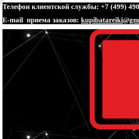
Телефон клиентской службы: +7 (499) 490
E-mail приема заказов:
kupibatareiki@gm
Перейти
Перейти
к
к
навигации
содержимому