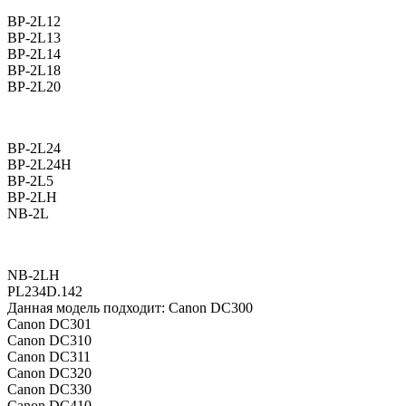
BP-2L12
BP-2L13
BP-2L14
BP-2L18
BP-2L20
BP-2L24
BP-2L24H
BP-2L5
BP-2LH
NB-2L
NB-2LH
PL234D.142
Данная модель подходит: Canon DC300
Canon DC301
Canon DC310
Canon DC311
Canon DC320
Canon DC330
Canon DC410