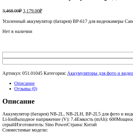
Первоначальная
Текущая
3,468.00
₽
3,179.00
₽
цена
цена:
составляла
Усиленный аккумулятор (батарея) BP-617 для видеокамеры Ca
3,179.00₽.
3,468.00₽.
Нет в наличии
Артикул:
051.01045
Категория:
Аккумуляторы для фото и виде
Описание
Отзывы (0)
Описание
Аккумулятор (батарея) NB-2L, NB-2LH, BP-2L5 для фото и вид
Li-IonВыходное напряжение (V): 7.4Емкость (mAh): 600Мощность
серыйИзготовитель: Sino PowerСтрана: Китай
Совместимые модели: