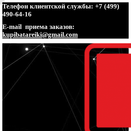
Телефон клиентской службы: +7 (499)
490-64-16
E-mail приема заказов:
kupibatareiki@gmail.com
Перейти
Перейти
к
к
навигации
содержимому