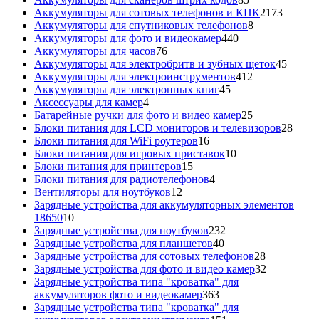
товаров
2173
Аккумуляторы для сотовых телефонов и КПК
2173
8
товара
Аккумуляторы для спутниковых телефонов
8
440
товаров
Аккумуляторы для фото и видеокамер
440
76
товаров
Аккумуляторы для часов
76
товаров
45
Аккумуляторы для электробритв и зубных щеток
45
412
товар
Аккумуляторы для электроинструментов
412
45
товаров
Аккумуляторы для электронных книг
45
4
товаров
Аксессуары для камер
4
товара
25
Батарейные ручки для фото и видео камер
25
товаров
28
Блоки питания для LCD мониторов и телевизоров
28
16
това
Блоки питания для WiFi роутеров
16
товаров
10
Блоки питания для игровых приставок
10
15
товаров
Блоки питания для принтеров
15
товаров
4
Блоки питания для радиотелефонов
4
12
товара
Вентиляторы для ноутбуков
12
товаров
Зарядные устройства для аккумуляторных элементов
10
18650
10
товаров
232
Зарядные устройства для ноутбуков
232
40
товара
Зарядные устройства для планшетов
40
товаров
28
Зарядные устройства для сотовых телефонов
28
товаров
32
Зарядные устройства для фото и видео камер
32
товара
Зарядные устройства типа "кроватка" для
363
аккумуляторов фото и видеокамер
363
товара
Зарядные устройства типа "кроватка" для