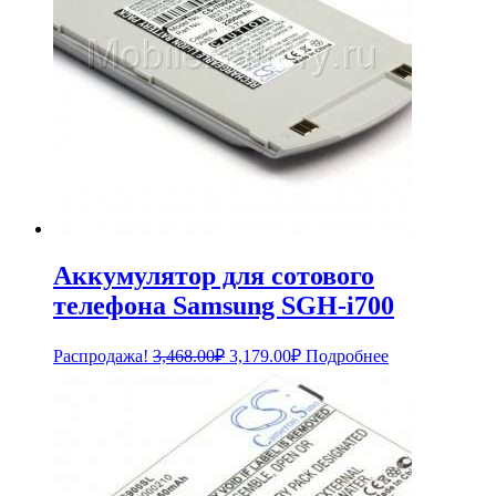
Аккумулятор для сотового
телефона Samsung SGH-i700
Первоначальная
Текущая
Распродажа!
3,468.00
₽
3,179.00
₽
Подробнее
цена
цена:
составляла
3,179.00₽.
3,468.00₽.