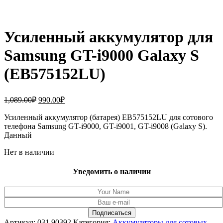
Усиленный аккумулятор для
Samsung GT-i9000 Galaxy S
(EB575152LU)
Первоначальная
Текущая
1,089.00
₽
990.00
₽
цена
цена:
составляла
Усиленный аккумулятор (батарея) EB575152LU для сотового
990.00₽.
телефона Samsung GT-i9000, GT-i9001, GT-i9008 (Galaxy S).
1,089.00₽.
Данный
Нет в наличии
Уведомить о наличии
Артикул:
031.90392
Категория:
Аккумуляторы для сотовых