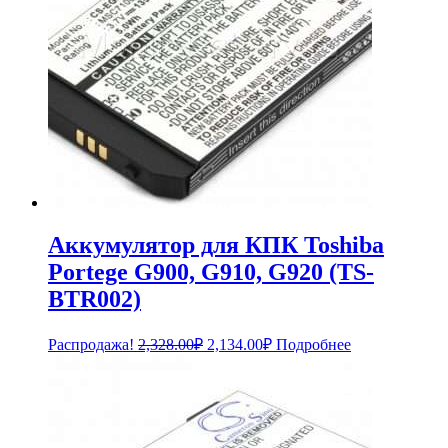
Аккумулятор для КПК Toshiba
Portege G900, G910, G920 (TS-
BTR002)
Первоначальная
Текущая
Распродажа!
2,328.00
₽
2,134.00
₽
Подробнее
цена
цена:
составляла
2,134.00₽.
2,328.00₽.