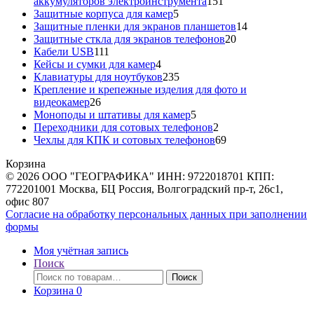
151
аккумуляторов электроинструмента
151
5
товар
Защитные корпуса для камер
5
товаров
14
Защитные пленки для экранов планшетов
14
20
товаров
Защитные сткла для экранов телефонов
20
111
товаров
Кабели USB
111
товаров
4
Кейсы и сумки для камер
4
товара
235
Клавиатуры для ноутбуков
235
товаров
Крепление и крепежные изделия для фото и
26
видеокамер
26
товаров
5
Моноподы и штативы для камер
5
товаров
2
Переходники для сотовых телефонов
2
товара
69
Чехлы для КПК и сотовых телефонов
69
товаров
Корзина
© 2026 ООО "ГЕОГРАФИКА" ИНН: 9722018701 КПП:
772201001 Москва, БЦ Россия, Волгоградский пр-т, 26с1,
офис 807
Согласие на обработку персональных данных при заполнении
формы
Моя учётная запись
Поиск
Искать:
Поиск
Корзина
0