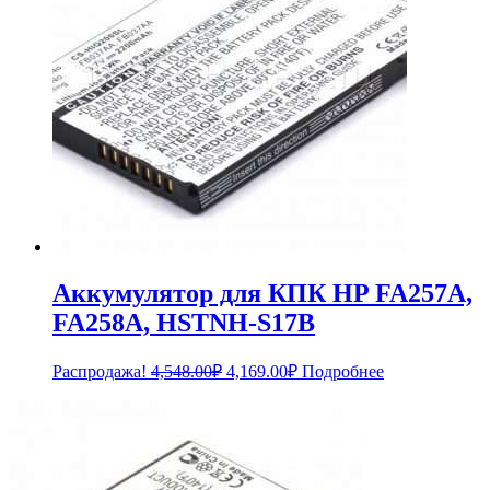
Аккумулятор для КПК HP FA257A,
FA258A, HSTNH-S17B
Первоначальная
Текущая
Распродажа!
4,548.00
₽
4,169.00
₽
Подробнее
цена
цена:
составляла
4,169.00₽.
4,548.00₽.