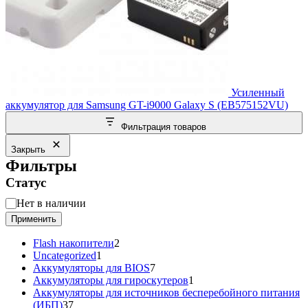
Усиленный
аккумулятор для Samsung GT-i9000 Galaxy S (EB575152VU)
Фильтрация товаров
Закрыть
Фильтры
Статус
Статус
Нет в наличии
Применить
2
Flash накопители
2
1
товара
Uncategorized
1
товар
7
Аккумуляторы для BIOS
7
товаров
1
Аккумуляторы для гироскутеров
1
товар
Аккумуляторы для источников бесперебойного питания
37
(ИБП)
37