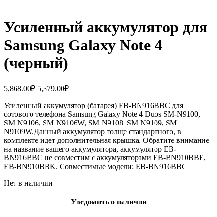
Усиленный аккумулятор для
Samsung Galaxy Note 4
(черный)
Первоначальная
Текущая
5,868.00
₽
5,379.00
₽
цена
цена:
составляла
Усиленный аккумулятор (батарея) EB-BN916BBC для
5,379.00₽.
сотового телефона Samsung Galaxy Note 4 Duos SM-N9100,
5,868.00₽.
SM-N9106, SM-N9106W, SM-N9108, SM-N9109, SM-
N9109W.Данный аккумулятор толще стандартного, в
комплекте идет дополнительная крышка. Обратите внимание
на название вашего аккумулятора, аккумулятор EB-
BN916BBC не совместим с аккумуляторами EB-BN910BBE,
EB-BN910BBK. Совместимые модели: EB-BN916BBC
Нет в наличии
Уведомить о наличии