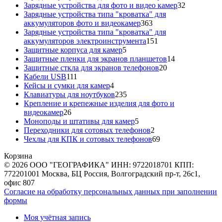
товаров
32
Зарядные устройства для фото и видео камер
32
товара
Зарядные устройства типа "кроватка" для
363
аккумуляторов фото и видеокамер
363
товара
Зарядные устройства типа "кроватка" для
151
аккумуляторов электроинструмента
151
5
товар
Защитные корпуса для камер
5
товаров
14
Защитные пленки для экранов планшетов
14
20
товаров
Защитные сткла для экранов телефонов
20
111
товаров
Кабели USB
111
товаров
4
Кейсы и сумки для камер
4
товара
235
Клавиатуры для ноутбуков
235
товаров
Крепление и крепежные изделия для фото и
26
видеокамер
26
товаров
5
Моноподы и штативы для камер
5
товаров
2
Переходники для сотовых телефонов
2
товара
69
Чехлы для КПК и сотовых телефонов
69
товаров
Корзина
© 2026 ООО "ГЕОГРАФИКА" ИНН: 9722018701 КПП:
772201001 Москва, БЦ Россия, Волгоградский пр-т, 26с1,
офис 807
Согласие на обработку персональных данных при заполнении
формы
Моя учётная запись