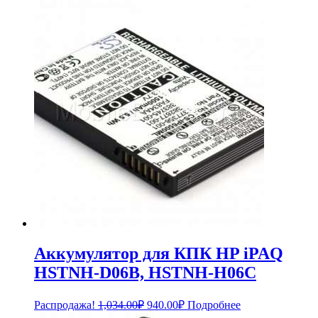
Аккумулятор для КПК HP iPAQ
HSTNH-D06B, HSTNH-H06C
Первоначальная
Текущая
Распродажа!
1,034.00
₽
940.00
₽
Подробнее
цена
цена: