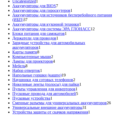
1
товара
Uncategorized
1
товар
7
Аккумуляторы для BIOS
7
товаров
1
Аккумуляторы для гироскутеров
1
товар
Аккумуляторы для источников бесперебойного питания
37
(ИБП)
37
товаров
1
Аккумуляторы для кухонной техники
1
товар
12
Аккумуляторы для системы ЭРА ГЛОНАСС
12
1
товаров
Блоки питания для самокатов
1
1
товар
Держатели для проводов
1
товар
Зарядные устройства для автомобильных
1
аккумуляторов
1
8
товар
Карты памяти
8
товаров
2
Компьютерные мыши
2
товара
4
Лампы для проекторов
4
8
товара
Мебель
8
товаров
1
Набор отверток
1
товар
19
Напольные горшки (кашпо)
19
товаров
2
Наушники для сотовых телефонов
2
товара
1
Никелевые ленты (полосы) для пайки
1
1
товар
Пульты управления для инверторов
1
товар
5
Пусковые провода для автомобилей
5
1
товаров
Пусковые устройства
1
товар
26
Сменные разъемы для универсальных аккумуляторов
26
31
то
Универсальные внешние аккумуляторы
31
товар
1
Устройства защиты от скачков напряжения
1