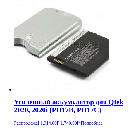
составляла
2,189.00₽.
2,388.00₽.
Усиленный аккумулятор для Qtek
2020, 2020i (PH17B, PH17C)
Первоначальная
Текущая
Распродажа!
1,914.00
₽
1,740.00
₽
Подробнее
цена
цена: