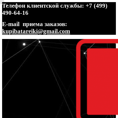
Телефон клиентской службы: +7 (499)
490-64-16
E-mail приема заказов:
kupibatareiki@gmail.com
Перейти
Перейти
к
к
навигации
содержимому