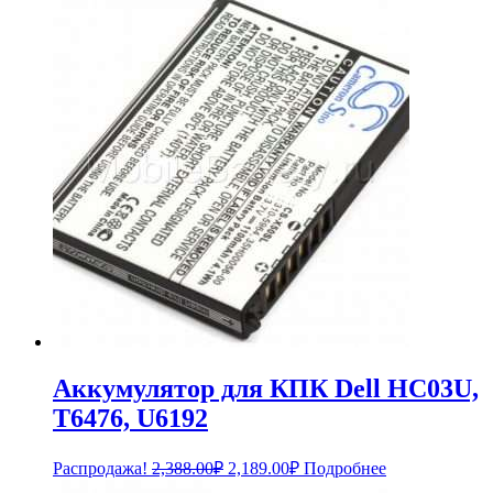
составляла
940.00₽.
1,034.00₽.
Аккумулятор для КПК Dell HC03U,
T6476, U6192
Первоначальная
Текущая
Распродажа!
2,388.00
₽
2,189.00
₽
Подробнее
цена
цена: