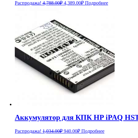
Первоначальная
Текущая
Распродажа!
4,788.00
₽
4,389.00
₽
Подробнее
цена
цена:
составляла
4,389.00₽.
4,788.00₽.
Аккумулятор для КПК HP iPAQ H
Первоначальная
Текущая
Распродажа!
1,034.00
₽
940.00
₽
Подробнее
цена
цена: