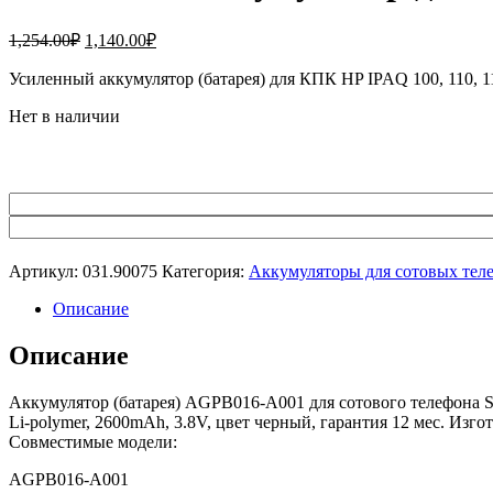
Первоначальная
Текущая
1,254.00
₽
1,140.00
₽
цена
цена:
составляла
Усиленный аккумулятор (батарея) для КПК HP IPAQ 100, 110, 11
1,140.00₽.
1,254.00₽.
Нет в наличии
Артикул:
031.90075
Категория:
Аккумуляторы для сотовых тел
Описание
Описание
Аккумулятор (батарея) AGPB016-A001 для сотового телефона So
Li-polymer, 2600mAh, 3.8V, цвет черный, гарантия 12 мес. Изго
Совместимые модели:
AGPB016-A001