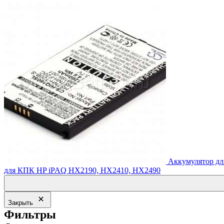
составляла
940.00₽.
1,034.00₽.
Аккумулятор д
для КПК HP iPAQ HX2190, HX2410, HX2490
Закрыть
Фильтры