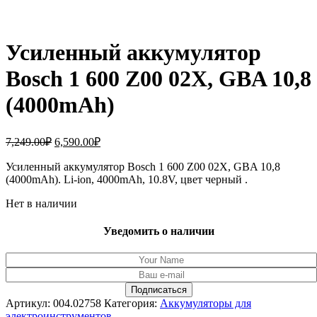
Усиленный аккумулятор
Bosch 1 600 Z00 02X, GBA 10,8
(4000mAh)
Первоначальная
Текущая
7,249.00
₽
6,590.00
₽
цена
цена:
составляла
Усиленный аккумулятор Bosch 1 600 Z00 02X, GBA 10,8
6,590.00₽.
(4000mAh). Li-ion, 4000mAh, 10.8V, цвет черный .
7,249.00₽.
Нет в наличии
Уведомить о наличии
Артикул:
004.02758
Категория:
Аккумуляторы для
электроинструментов