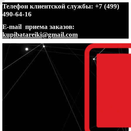
Телефон клиентской службы: +7 (499)
490-64-16
E-mail приема заказов:
kupibatareiki@gmail.com
Перейти
Перейти
к
к
навигации
содержимому