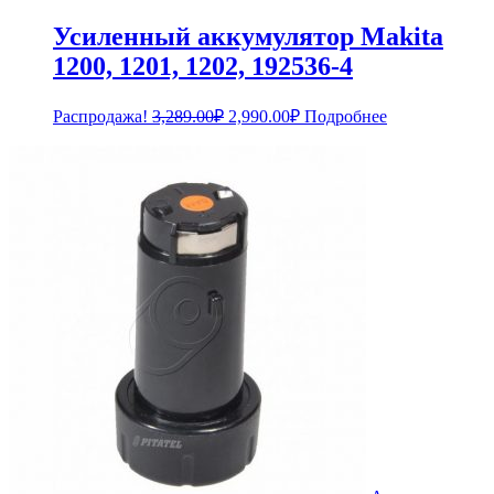
Усиленный аккумулятор Makita
1200, 1201, 1202, 192536-4
Первоначальная
Текущая
Распродажа!
3,289.00
₽
2,990.00
₽
Подробнее
цена
цена:
составляла
2,990.00₽.
3,289.00₽.