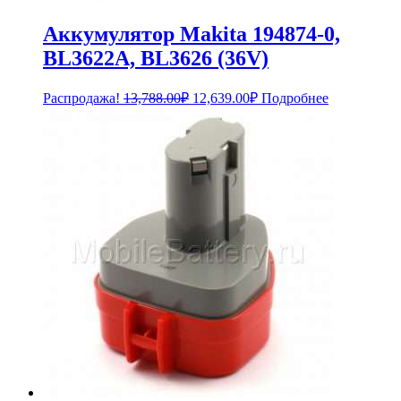
Аккумулятор Makita 194874-0,
BL3622A, BL3626 (36V)
Первоначальная
Текущая
Распродажа!
13,788.00
₽
12,639.00
₽
Подробнее
цена
цена:
составляла
12,639.00₽.
13,788.00₽.