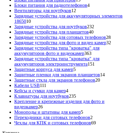
товаров
4
Блоки питания для радиотелефонов
4
12
товара
Вентиляторы для ноутбуков
12
товаров
Зарядные устройства для аккумуляторных элементов
10
18650
10
товаров
232
Зарядные устройства для ноутбуков
232
40
товара
Зарядные устройства для планшетов
40
товаров
28
Зарядные устройства для сотовых телефонов
28
товаров
32
Зарядные устройства для фото и видео камер
32
товара
Зарядные устройства типа "кроватка" для
363
аккумуляторов фото и видеокамер
363
товара
Зарядные устройства типа "кроватка" для
151
аккумуляторов электроинструмента
151
5
товар
Защитные корпуса для камер
5
товаров
14
Защитные пленки для экранов планшетов
14
20
товаров
Защитные сткла для экранов телефонов
20
111
товаров
Кабели USB
111
товаров
4
Кейсы и сумки для камер
4
товара
235
Клавиатуры для ноутбуков
235
товаров
Крепление и крепежные изделия для фото и
26
видеокамер
26
товаров
5
Моноподы и штативы для камер
5
товаров
2
Переходники для сотовых телефонов
2
товара
69
Чехлы для КПК и сотовых телефонов
69
товаров
Корзина