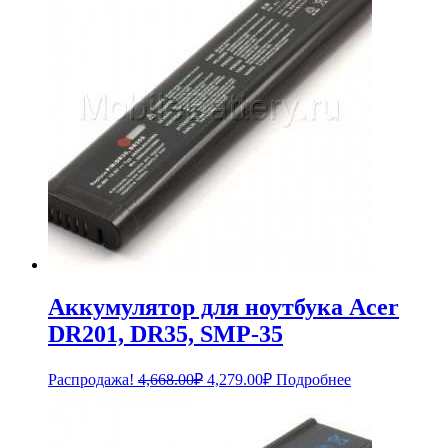
Аккумулятор для ноутбука Acer
DR201, DR35, SMP-35
Первоначальная
Текущая
Распродажа!
4,668.00
₽
4,279.00
₽
Подробнее
цена
цена:
составляла
4,279.00₽.
4,668.00₽.