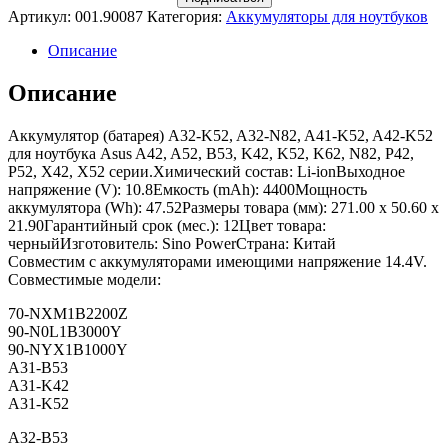
Артикул:
001.90087
Категория:
Аккумуляторы для ноутбуков
Описание
Описание
Аккумулятор (батарея) A32-K52, A32-N82, A41-K52, A42-K52
для ноутбука Asus A42, A52, B53, K42, K52, K62, N82, P42,
P52, X42, X52 серии.Химический состав: Li-ionВыходное
напряжение (V): 10.8Емкость (mAh): 4400Мощность
аккумулятора (Wh): 47.52Размеры товара (мм): 271.00 x 50.60 x
21.90Гарантийный срок (мес.): 12Цвет товара:
черныйИзготовитель: Sino PowerСтрана: Китай
Совместим с аккумуляторами имеющими напряжение 14.4V.
Совместимые модели:
70-NXM1B2200Z
90-N0L1B3000Y
90-NYX1B1000Y
A31-B53
A31-K42
A31-K52
A32-B53