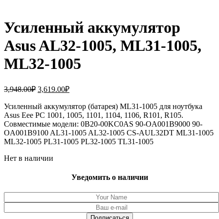
Усиленный аккумулятор
Asus AL32-1005, ML31-1005,
ML32-1005
Первоначальная
Текущая
3,948.00
₽
3,619.00
₽
цена
цена:
составляла
Усиленный аккумулятор (батарея) ML31-1005 для ноутбука
3,619.00₽.
Asus Eee PC 1001, 1005, 1101, 1104, 1106, R101, R105.
3,948.00₽.
Совместимые модели: 0B20-00KC0AS 90-OA001B9000 90-
OA001B9100 AL31-1005 AL32-1005 CS-AUL32DT ML31-1005
ML32-1005 PL31-1005 PL32-1005 TL31-1005
Нет в наличии
Уведомить о наличии