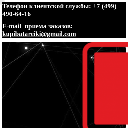
Телефон клиентской службы: +7 (499)
490-64-16
E-mail приема заказов:
kupibatareiki@gmail.com
Перейти
Перейти
к
к
навигации
содержимому