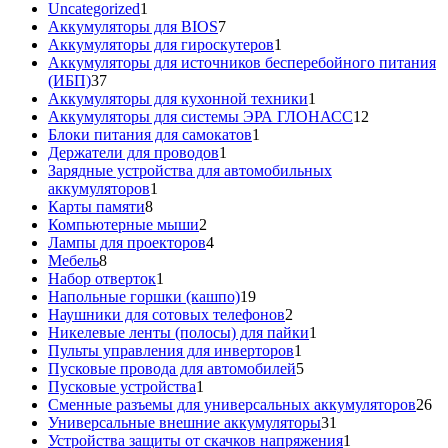
1
товара
Uncategorized
1
товар
7
Аккумуляторы для BIOS
7
товаров
1
Аккумуляторы для гироскутеров
1
товар
Аккумуляторы для источников бесперебойного питания
37
(ИБП)
37
товаров
1
Аккумуляторы для кухонной техники
1
товар
12
Аккумуляторы для системы ЭРА ГЛОНАСС
12
1
товаров
Блоки питания для самокатов
1
1
товар
Держатели для проводов
1
товар
Зарядные устройства для автомобильных
1
аккумуляторов
1
8
товар
Карты памяти
8
товаров
2
Компьютерные мыши
2
товара
4
Лампы для проекторов
4
8
товара
Мебель
8
товаров
1
Набор отверток
1
товар
19
Напольные горшки (кашпо)
19
товаров
2
Наушники для сотовых телефонов
2
товара
1
Никелевые ленты (полосы) для пайки
1
1
товар
Пульты управления для инверторов
1
товар
5
Пусковые провода для автомобилей
5
1
товаров
Пусковые устройства
1
товар
26
Сменные разъемы для универсальных аккумуляторов
26
31
то
Универсальные внешние аккумуляторы
31
товар
1
Устройства защиты от скачков напряжения
1