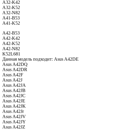
A32-K42
A32-K52
A32-N82
A41-B53
A41-K52
A42-B53
A42-K42
A42-K52
A42-N82
K52L681
Данная модель подходит: Asus A42DE
Asus A42DQ
Asus A42DR
Asus A42F
Asus A42J
Asus A42JA
Asus A42JB
Asus A42JC
Asus A42JE
Asus A42JK
Asus A42Jr
Asus A42JV
Asus A42JY
Asus A42JZ