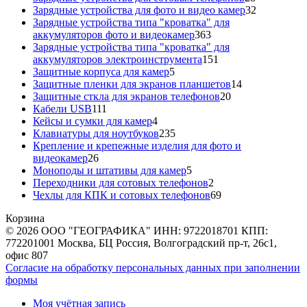
товаров
32
Зарядные устройства для фото и видео камер
32
товара
Зарядные устройства типа "кроватка" для
363
аккумуляторов фото и видеокамер
363
товара
Зарядные устройства типа "кроватка" для
151
аккумуляторов электроинструмента
151
5
товар
Защитные корпуса для камер
5
товаров
14
Защитные пленки для экранов планшетов
14
20
товаров
Защитные сткла для экранов телефонов
20
111
товаров
Кабели USB
111
товаров
4
Кейсы и сумки для камер
4
товара
235
Клавиатуры для ноутбуков
235
товаров
Крепление и крепежные изделия для фото и
26
видеокамер
26
товаров
5
Моноподы и штативы для камер
5
товаров
2
Переходники для сотовых телефонов
2
товара
69
Чехлы для КПК и сотовых телефонов
69
товаров
Корзина
© 2026 ООО "ГЕОГРАФИКА" ИНН: 9722018701 КПП:
772201001 Москва, БЦ Россия, Волгоградский пр-т, 26с1,
офис 807
Согласие на обработку персональных данных при заполнении
формы
Моя учётная запись