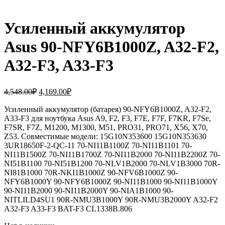
Усиленный аккумулятор
Asus 90-NFY6B1000Z, A32-F2,
A32-F3, A33-F3
Первоначальная
Текущая
4,548.00
₽
4,169.00
₽
цена
цена:
составляла
Усиленный аккумулятор (батарея) 90-NFY6B1000Z, A32-F2,
4,169.00₽.
A33-F3 для ноутбука Asus A9, F2, F3, F7E, F7F, F7KR, F7Se,
4,548.00₽.
F7SR, F7Z, M1200, M1300, M51, PRO31, PRO71, X56, X70,
Z53. Совместимые модели: 15G10N353600 15G10N353630
3UR18650F-2-QC-11 70-NI11B1100Z 70-NI11B1101 70-
NI11B1500Z 70-NI11B1700Z 70-NI11B2000 70-NI11B2200Z 70-
NI51B1100 70-NI51B1200 70-NLV1B2000 70-NLV1B3000 70R-
NI81B1000 70R-NKI1B1000Z 90-NFV6B1000Z 90-
NFY6B1000Y 90-NFY6B1000Z 90-NI11B1000 90-NI11B1000Y
90-NI11B2000 90-NI11B2000Y 90-NIA1B1000 90-
NITLILD4SU1 90R-NMU3B1000Y 90R-NMU3B2000Y A32-F2
A32-F3 A33-F3 BAT-F3 CL1338B.806