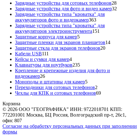
товаров
28
Зарядные устройства для сотовых телефонов
28
товаров
32
Зарядные устройства для фото и видео камер
32
товара
Зарядные устройства типа "кроватка" для
363
аккумуляторов фото и видеокамер
363
товара
Зарядные устройства типа "кроватка" для
151
аккумуляторов электроинструмента
151
5
товар
Защитные корпуса для камер
5
товаров
14
Защитные пленки для экранов планшетов
14
20
товаров
Защитные сткла для экранов телефонов
20
111
товаров
Кабели USB
111
товаров
4
Кейсы и сумки для камер
4
товара
235
Клавиатуры для ноутбуков
235
товаров
Крепление и крепежные изделия для фото и
26
видеокамер
26
товаров
5
Моноподы и штативы для камер
5
товаров
2
Переходники для сотовых телефонов
2
товара
69
Чехлы для КПК и сотовых телефонов
69
товаров
Корзина
© 2026 ООО "ГЕОГРАФИКА" ИНН: 9722018701 КПП:
772201001 Москва, БЦ Россия, Волгоградский пр-т, 26с1,
офис 807
Согласие на обработку персональных данных при заполнении
формы