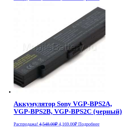
цена
цена:
составляла
3,729.00₽.
4,068.00₽.
Аккумулятор Sony VGP-BPS2A,
VGP-BPS2B, VGP-BPS2C (черный)
Первоначальная
Текущая
Распродажа!
4,548.00
₽
4,169.00
₽
Подробнее