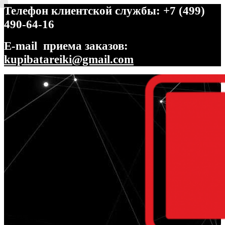
Телефон клиентской службы: +7 (499)
490-64-16
E-mail приема заказов:
kupibatareiki@gmail.com
Перейти
Перейти
к
к
навигации
содержимому