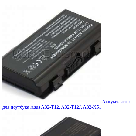
цена
цена:
составляла
4,169.00₽.
4,548.00₽.
Аккумулятор
для ноутбука Asus A32-T12, A32-T12J, A32-X51