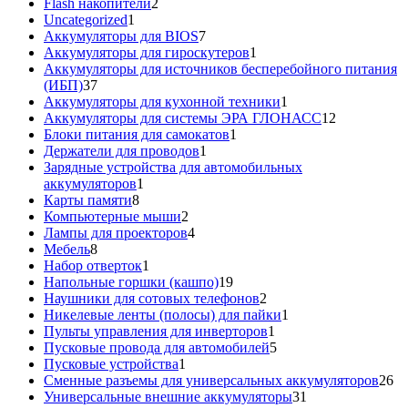
2
Flash накопители
2
1
товара
Uncategorized
1
товар
7
Аккумуляторы для BIOS
7
товаров
1
Аккумуляторы для гироскутеров
1
товар
Аккумуляторы для источников бесперебойного питания
37
(ИБП)
37
товаров
1
Аккумуляторы для кухонной техники
1
товар
12
Аккумуляторы для системы ЭРА ГЛОНАСС
12
1
товаров
Блоки питания для самокатов
1
1
товар
Держатели для проводов
1
товар
Зарядные устройства для автомобильных
1
аккумуляторов
1
8
товар
Карты памяти
8
товаров
2
Компьютерные мыши
2
товара
4
Лампы для проекторов
4
8
товара
Мебель
8
товаров
1
Набор отверток
1
товар
19
Напольные горшки (кашпо)
19
товаров
2
Наушники для сотовых телефонов
2
товара
1
Никелевые ленты (полосы) для пайки
1
1
товар
Пульты управления для инверторов
1
товар
5
Пусковые провода для автомобилей
5
1
товаров
Пусковые устройства
1
товар
26
Сменные разъемы для универсальных аккумуляторов
26
31
то
Универсальные внешние аккумуляторы
31