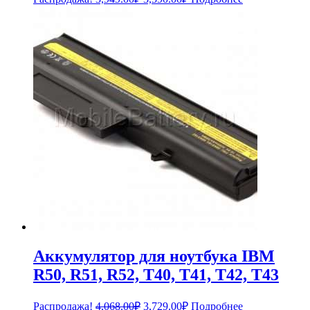
цена
цена:
составляла
3,590.00₽.
3,949.00₽.
Аккумулятор для ноутбука IBM
R50, R51, R52, T40, T41, T42, T43
Первоначальная
Текущая
Распродажа!
4,068.00
₽
3,729.00
₽
Подробнее