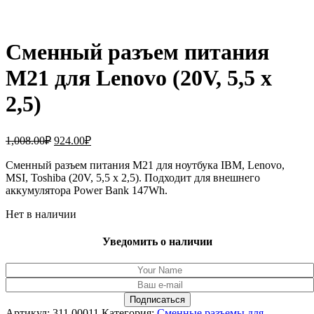
Сменный разъем питания
M21 для Lenovo (20V, 5,5 x
2,5)
Первоначальная
Текущая
1,008.00
₽
924.00
₽
цена
цена:
составляла
Сменный разъем питания M21 для ноутбука IBM, Lenovo,
924.00₽.
MSI, Toshiba (20V, 5,5 x 2,5). Подходит для внешнего
1,008.00₽.
аккумулятора Power Bank 147Wh.
Нет в наличии
Уведомить о наличии
Артикул:
311.00011
Категория:
Сменные разъемы для