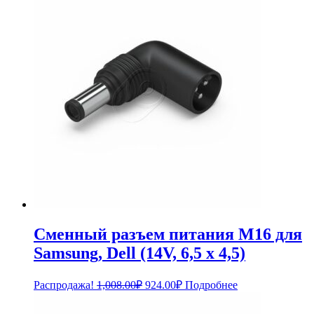
Сменный разъем питания M16 для
Samsung, Dell (14V, 6,5 x 4,5)
Первоначальная
Текущая
Распродажа!
1,008.00
₽
924.00
₽
Подробнее
цена
цена:
составляла
924.00₽.