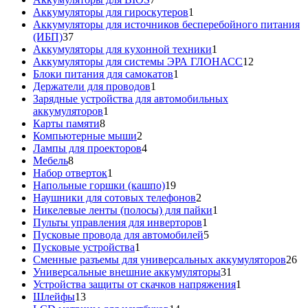
товаров
1
Аккумуляторы для гироскутеров
1
товар
Аккумуляторы для источников бесперебойного питания
37
(ИБП)
37
товаров
1
Аккумуляторы для кухонной техники
1
товар
12
Аккумуляторы для системы ЭРА ГЛОНАСС
12
1
товаров
Блоки питания для самокатов
1
1
товар
Держатели для проводов
1
товар
Зарядные устройства для автомобильных
1
аккумуляторов
1
8
товар
Карты памяти
8
товаров
2
Компьютерные мыши
2
товара
4
Лампы для проекторов
4
8
товара
Мебель
8
товаров
1
Набор отверток
1
товар
19
Напольные горшки (кашпо)
19
товаров
2
Наушники для сотовых телефонов
2
товара
1
Никелевые ленты (полосы) для пайки
1
1
товар
Пульты управления для инверторов
1
товар
5
Пусковые провода для автомобилей
5
1
товаров
Пусковые устройства
1
товар
26
Сменные разъемы для универсальных аккумуляторов
26
31
то
Универсальные внешние аккумуляторы
31
товар
1
Устройства защиты от скачков напряжения
1
13
товар
Шлейфы
13