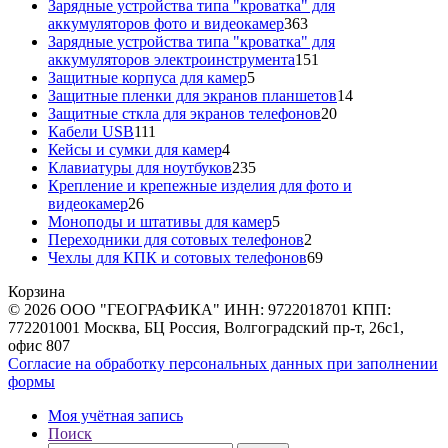
товара
Зарядные устройства типа "кроватка" для
363
аккумуляторов фото и видеокамер
363
товара
Зарядные устройства типа "кроватка" для
151
аккумуляторов электроинструмента
151
5
товар
Защитные корпуса для камер
5
товаров
14
Защитные пленки для экранов планшетов
14
20
товаров
Защитные сткла для экранов телефонов
20
111
товаров
Кабели USB
111
товаров
4
Кейсы и сумки для камер
4
товара
235
Клавиатуры для ноутбуков
235
товаров
Крепление и крепежные изделия для фото и
26
видеокамер
26
товаров
5
Моноподы и штативы для камер
5
товаров
2
Переходники для сотовых телефонов
2
товара
69
Чехлы для КПК и сотовых телефонов
69
товаров
Корзина
© 2026 ООО "ГЕОГРАФИКА" ИНН: 9722018701 КПП:
772201001 Москва, БЦ Россия, Волгоградский пр-т, 26с1,
офис 807
Согласие на обработку персональных данных при заполнении
формы
Моя учётная запись
Поиск