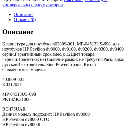
универсальных аккумуляторов
Описание
Отзывы (0)
Описание
Клавиатура для ноутбука 403809-001, MP-04513US-698, для
ноутбуков HP Pavilion dv8000, dv8100, dv8200, dv8300, dv8400
серии.Гарантийный срок (мес.): 12Цвет товара:
черныйПодсветка: нетНаличие рамки: не требуетсяРаскладка:
русскаяИзготовитель: Sino PowerСтрана: Китай
Совместимые модели:
403809-001
K031202I1
MP-04513US-698
PK13ZK31000
RG475UAR
Данная модель подходит: HP Pavilion dv8000
HP Pavilion dv8000 CTO
HP Pavilion dv8000t