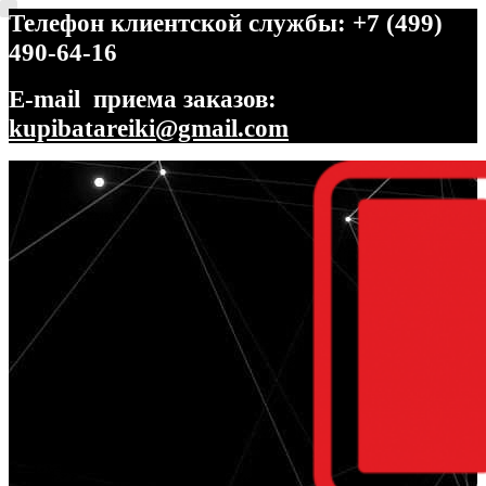
Телефон клиентской службы: +7 (499)
490-64-16
E-mail приема заказов:
kupibatareiki@gmail.com
Перейти
Перейти
к
к
навигации
содержимому