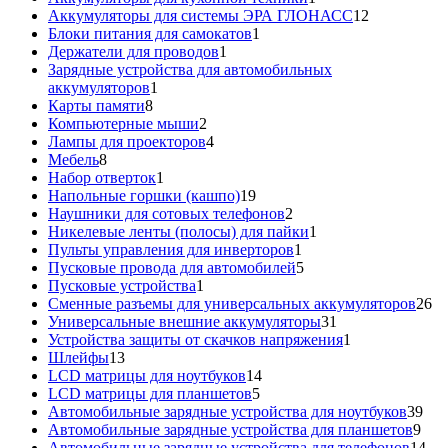
товар
12
Аккумуляторы для системы ЭРА ГЛОНАСС
12
1
товаров
Блоки питания для самокатов
1
1
товар
Держатели для проводов
1
товар
Зарядные устройства для автомобильных
1
аккумуляторов
1
8
товар
Карты памяти
8
товаров
2
Компьютерные мыши
2
товара
4
Лампы для проекторов
4
8
товара
Мебель
8
товаров
1
Набор отверток
1
товар
19
Напольные горшки (кашпо)
19
товаров
2
Наушники для сотовых телефонов
2
товара
1
Никелевые ленты (полосы) для пайки
1
1
товар
Пульты управления для инверторов
1
товар
5
Пусковые провода для автомобилей
5
1
товаров
Пусковые устройства
1
товар
26
Сменные разъемы для универсальных аккумуляторов
26
31
то
Универсальные внешние аккумуляторы
31
товар
1
Устройства защиты от скачков напряжения
1
13
товар
Шлейфы
13
товаров
14
LCD матрицы для ноутбуков
14
5
товаров
LCD матрицы для планшетов
5
товаров
39
Автомобильные зарядные устройства для ноутбуков
39
9
тов
Автомобильные зарядные устройства для планшетов
9
тов
14
Автомобильные зарядные устройства для телефонов
14