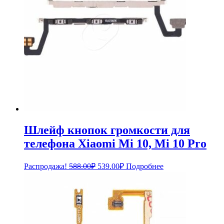
Шлейф кнопок громкости для
телефона Xiaomi Mi 10, Mi 10 Pro
Первоначальная
Текущая
Распродажа!
588.00
₽
539.00
₽
Подробнее
цена
цена:
составляла
539.00₽.
588.00₽.