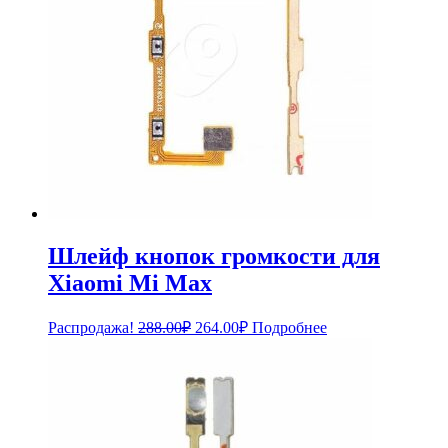
Шлейф кнопок громкости для
Xiaomi Mi Max
Первоначальная
Текущая
Распродажа!
288.00
₽
264.00
₽
Подробнее
цена
цена:
составляла
264.00₽.
288.00₽.