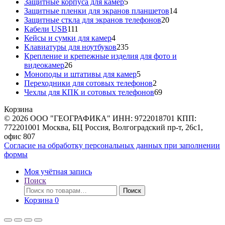
5
товар
Защитные корпуса для камер
5
товаров
14
Защитные пленки для экранов планшетов
14
20
товаров
Защитные сткла для экранов телефонов
20
111
товаров
Кабели USB
111
товаров
4
Кейсы и сумки для камер
4
товара
235
Клавиатуры для ноутбуков
235
товаров
Крепление и крепежные изделия для фото и
26
видеокамер
26
товаров
5
Моноподы и штативы для камер
5
товаров
2
Переходники для сотовых телефонов
2
товара
69
Чехлы для КПК и сотовых телефонов
69
товаров
Корзина
© 2026 ООО "ГЕОГРАФИКА" ИНН: 9722018701 КПП:
772201001 Москва, БЦ Россия, Волгоградский пр-т, 26с1,
офис 807
Согласие на обработку персональных данных при заполнении
формы
Моя учётная запись
Поиск
Искать:
Поиск
Корзина
0