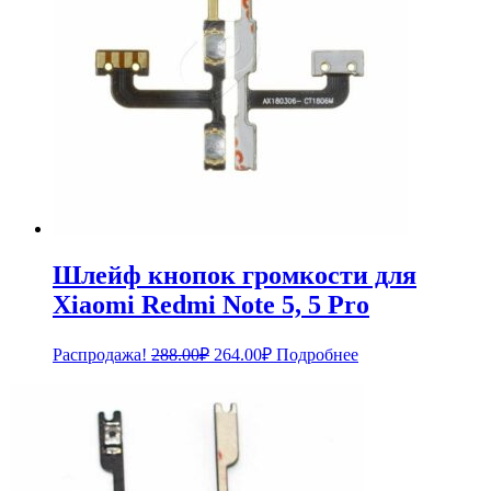
Шлейф кнопок громкости для
Xiaomi Redmi Note 5, 5 Pro
Первоначальная
Текущая
Распродажа!
288.00
₽
264.00
₽
Подробнее
цена
цена:
составляла
264.00₽.
288.00₽.