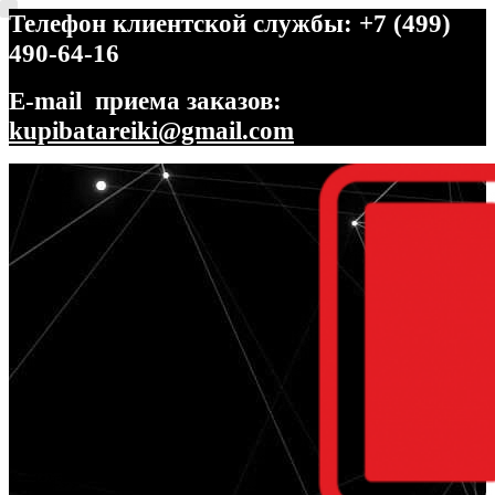
Телефон клиентской службы: +7 (499)
490-64-16
E-mail приема заказов:
kupibatareiki@gmail.com
Перейти
Перейти
к
к
навигации
содержимому