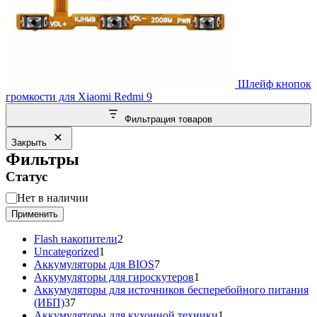
Шлейф кнопок
громкости для Xiaomi Redmi 9
Фильтрация товаров
Закрыть
Фильтры
Статус
Статус
Нет в наличии
Применить
2
Flash накопители
2
1
товара
Uncategorized
1
товар
7
Аккумуляторы для BIOS
7
товаров
1
Аккумуляторы для гироскутеров
1
товар
Аккумуляторы для источников бесперебойного питания
37
(ИБП)
37
товаров
1
Аккумуляторы для кухонной техники
1