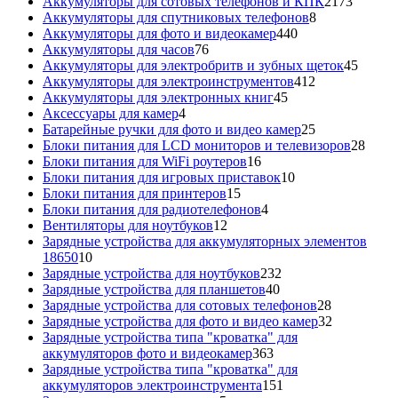
товаров
2173
Аккумуляторы для сотовых телефонов и КПК
2173
8
товара
Аккумуляторы для спутниковых телефонов
8
440
товаров
Аккумуляторы для фото и видеокамер
440
76
товаров
Аккумуляторы для часов
76
товаров
45
Аккумуляторы для электробритв и зубных щеток
45
412
товар
Аккумуляторы для электроинструментов
412
45
товаров
Аккумуляторы для электронных книг
45
4
товаров
Аксессуары для камер
4
товара
25
Батарейные ручки для фото и видео камер
25
товаров
28
Блоки питания для LCD мониторов и телевизоров
28
16
това
Блоки питания для WiFi роутеров
16
товаров
10
Блоки питания для игровых приставок
10
15
товаров
Блоки питания для принтеров
15
товаров
4
Блоки питания для радиотелефонов
4
12
товара
Вентиляторы для ноутбуков
12
товаров
Зарядные устройства для аккумуляторных элементов
10
18650
10
товаров
232
Зарядные устройства для ноутбуков
232
40
товара
Зарядные устройства для планшетов
40
товаров
28
Зарядные устройства для сотовых телефонов
28
товаров
32
Зарядные устройства для фото и видео камер
32
товара
Зарядные устройства типа "кроватка" для
363
аккумуляторов фото и видеокамер
363
товара
Зарядные устройства типа "кроватка" для
151
аккумуляторов электроинструмента
151