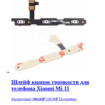
Шлейф кнопок громкости для
телефона Xiaomi Mi 11
Первоначальная
Текущая
Распродажа!
588.00
₽
539.00
₽
Подробнее
цена
цена: