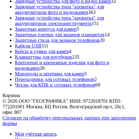
товаров
32
Зарядные устройства для фото и видео камер
32
товара
Зарядные устройства типа "кроватка" для
363
аккумуляторов фото и видеокамер
363
товара
Зарядные устройства типа "кроватка" для
151
аккумуляторов электроинструмента
151
5
товар
Защитные корпуса для камер
5
товаров
14
Защитные пленки для экранов планшетов
14
20
товаров
Защитные сткла для экранов телефонов
20
111
товаров
Кабели USB
111
товаров
4
Кейсы и сумки для камер
4
товара
235
Клавиатуры для ноутбуков
235
товаров
Крепление и крепежные изделия для фото и
26
видеокамер
26
товаров
5
Моноподы и штативы для камер
5
товаров
2
Переходники для сотовых телефонов
2
товара
69
Чехлы для КПК и сотовых телефонов
69
товаров
Корзина
© 2026 ООО "ГЕОГРАФИКА" ИНН: 9722018701 КПП:
772201001 Москва, БЦ Россия, Волгоградский пр-т, 26с1,
офис 807
Согласие на обработку персональных данных при заполнении
формы
Моя учётная запись