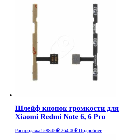
составляла
539.00₽.
588.00₽.
Шлейф кнопок громкости для
Xiaomi Redmi Note 6, 6 Pro
Первоначальная
Текущая
Распродажа!
288.00
₽
264.00
₽
Подробнее
цена
цена: