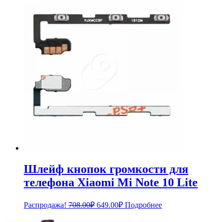
составляла
264.00₽.
288.00₽.
Шлейф кнопок громкости для
телефона Xiaomi Mi Note 10 Lite
Первоначальная
Текущая
Распродажа!
708.00
₽
649.00
₽
Подробнее
цена
цена:
составляла