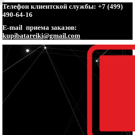
Телефон клиентской службы: +7 (499)
490-64-16
E-mail приема заказов:
kupibatareiki@gmail.com
Перейти
Перейти
к
к
навигации
содержимому